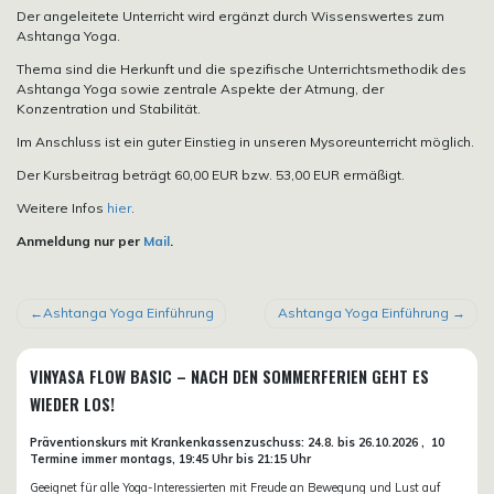
Der angeleitete Unterricht wird ergänzt durch Wissenswertes zum
Ashtanga Yoga.
Thema sind die Herkunft und die spezifische Unterrichtsmethodik des
Ashtanga Yoga sowie zentrale Aspekte der Atmung, der
Konzentration und Stabilität.
Im Anschluss ist ein guter Einstieg in unseren Mysoreunterricht möglich.
Der Kursbeitrag beträgt 60,00 EUR bzw. 53,00 EUR ermäßigt.
Weitere Infos
hier
.
Anmeldung nur per
Mail
.
BEITRAGSNAVIGATION
Ashtanga Yoga Einführung
Ashtanga Yoga Einführung
VINYASA FLOW BASIC – NACH DEN SOMMERFERIEN GEHT ES
WIEDER LOS!
Präventionskurs mit Krankenkassenzuschuss:
24.8. bis 26.10.
2026 ,
10
Termine immer montags, 19:45 Uhr bis 21:15 Uhr
Geeignet für alle Yoga-Interessierten mit Freude an Bewegung und Lust auf