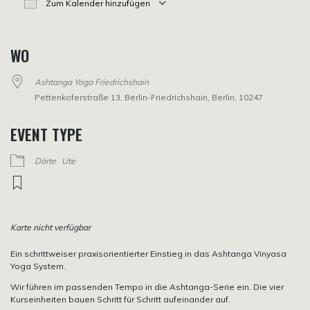
Zum Kalender hinzufügen
ICS herunterladen
Google Kalender
iCalendar
Office 365
Outlook Live
WO
Ashtanga Yoga Friedrichshain
Pettenkoferstraße 13, Berlin-Friedrichshain, Berlin, 10247
EVENT TYPE
Dörte
Ute
Karte nicht verfügbar
Ein schrittweiser praxisorientierter Einstieg in das Ashtanga Vinyasa
Yoga System.
Wir führen im passenden Tempo in die Ashtanga-Serie ein. Die vier
Kurseinheiten bauen Schritt für Schritt aufeinander auf.