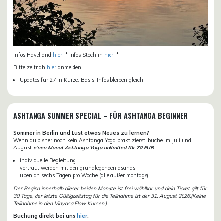
Infos Havelland
hier
. * Infos Stechlin
hier
. *
Bitte zeitnah
hier
anmelden.
Updates für 27 in Kürze. Basis-Infos bleiben gleich.
ASHTANGA SUMMER SPECIAL – FÜR ASHTANGA BEGINNER
Sommer in Berlin und Lust etwas Neues zu lernen?
Wenn du bisher noch kein Ashtanga Yoga praktizierst, buche im Juli und
August
einen Monat Ashtanga Yoga unlimited für 70 EUR
.
individuelle Begleitung
vertraut werden mit den grundlegenden asanas
üben an sechs Tagen pro Woche (alle außer montags)
Der Beginn innerhalb dieser beiden Monate ist frei wählbar und dein Ticket gilt für
30 Tage, der letzte Gültigkeitstag für die Teilnahme ist der 31. August 2026.(Keine
Teilnahme in den Vinyasa Flow Kursen.)
Buchung direkt bei uns
hier
.