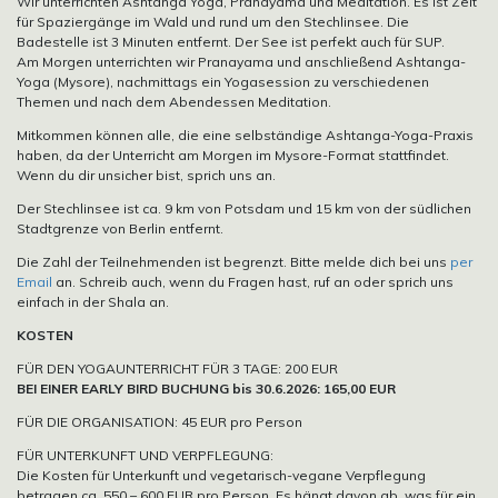
Wir unterrichten Ashtanga Yoga, Pranayama und Meditation. Es ist Zeit
für Spaziergänge im Wald und rund um den Stechlinsee. Die
Badestelle ist 3 Minuten entfernt. Der See ist perfekt auch für SUP.
Am Morgen unterrichten wir Pranayama und anschließend Ashtanga-
Yoga (Mysore), nachmittags ein Yogasession zu verschiedenen
Themen und nach dem Abendessen Meditation.
Mitkommen können alle, die eine selbständige Ashtanga-Yoga-Praxis
haben, da der Unterricht am Morgen im Mysore-Format stattfindet.
Wenn du dir unsicher bist, sprich uns an.
Der Stechlinsee ist ca. 9 km von Potsdam und 15 km von der südlichen
Stadtgrenze von Berlin entfernt.
Die Zahl der Teilnehmenden ist begrenzt. Bitte melde dich bei uns
per
Email
an. Schreib auch, wenn du Fragen hast, ruf an oder sprich uns
einfach in der Shala an.
KOSTEN
FÜR DEN YOGAUNTERRICHT FÜR 3 TAGE: 200 EUR
BEI EINER EARLY BIRD BUCHUNG bis 30.6.2026: 165,00 EUR
FÜR DIE ORGANISATION: 45 EUR pro Person
FÜR UNTERKUNFT UND VERPFLEGUNG:
Die Kosten für Unterkunft und vegetarisch-vegane Verpflegung
betragen ca. 550 – 600 EUR pro Person. Es hängt davon ab, was für ein