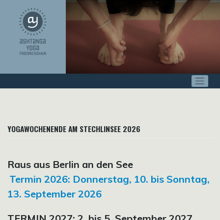
Zum
Inhalt
springen
YOGAWOCHENENDE AM STECHLINSEE 2026
Raus aus Berlin an den See
Termin 2026: Donnerstag, 10. bis Sonntag,
13. September 2026
TERMIN 2027: 2. bis 5. September 2027