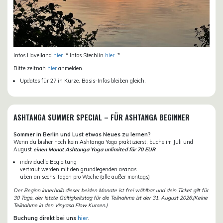
Infos Havelland
hier
. * Infos Stechlin
hier
. *
Bitte zeitnah
hier
anmelden.
Updates für 27 in Kürze. Basis-Infos bleiben gleich.
ASHTANGA SUMMER SPECIAL – FÜR ASHTANGA BEGINNER
Sommer in Berlin und Lust etwas Neues zu lernen?
Wenn du bisher noch kein Ashtanga Yoga praktizierst, buche im Juli und
August
einen Monat Ashtanga Yoga unlimited für 70 EUR
.
individuelle Begleitung
vertraut werden mit den grundlegenden asanas
üben an sechs Tagen pro Woche (alle außer montags)
Der Beginn innerhalb dieser beiden Monate ist frei wählbar und dein Ticket gilt für
30 Tage, der letzte Gültigkeitstag für die Teilnahme ist der 31. August 2026.(Keine
Teilnahme in den Vinyasa Flow Kursen.)
Buchung direkt bei uns
hier
.