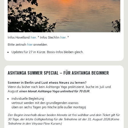
Infos Havelland
hier
. * Infos Stechlin
hier
. *
Bitte zeitnah
hier
anmelden.
Updates für 27 in Kürze. Basis-Infos bleiben gleich.
ASHTANGA SUMMER SPECIAL – FÜR ASHTANGA BEGINNER
Sommer in Berlin und Lust etwas Neues zu lernen?
Wenn du bisher noch kein Ashtanga Yoga praktizierst, buche im Juli und
August
einen Monat Ashtanga Yoga unlimited für 70 EUR
.
individuelle Begleitung
vertraut werden mit den grundlegenden asanas
üben an sechs Tagen pro Woche (alle außer montags)
Der Beginn innerhalb dieser beiden Monate ist frei wählbar und dein Ticket gilt für
30 Tage, der letzte Gültigkeitstag für die Teilnahme ist der 31. August 2026.(Keine
Teilnahme in den Vinyasa Flow Kursen.)