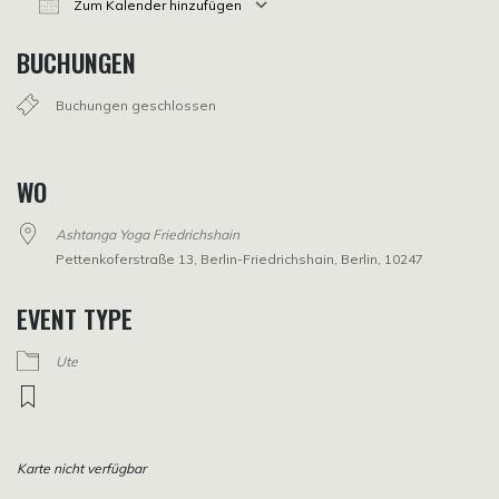
Zum Kalender hinzufügen
ICS herunterladen
Google Kalender
iCalendar
Office 365
Outlook Live
BUCHUNGEN
Buchungen geschlossen
WO
Ashtanga Yoga Friedrichshain
Pettenkoferstraße 13, Berlin-Friedrichshain, Berlin, 10247
EVENT TYPE
Ute
Karte nicht verfügbar