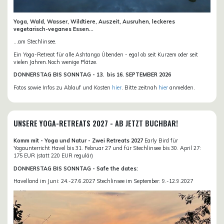
Yoga, Wald, Wasser, Wildtiere, Auszeit, Ausruhen, leckeres
vegetarisch-veganes Essen...
...am Stechlinsee.
Ein Yoga-Retreat für alle Ashtanga Übenden - egal ob seit Kurzem oder seit
vielen Jahren.Noch wenige Plätze.
DONN
ERSTAG BIS SONNTAG -
13. bis
16. SEPTEMBER 2026
Fotos sowie Infos zu Ablauf und Kosten
hier
. Bitte zeitnah
hier
anmelden.
UNSERE YOGA-RETREATS 2027 - AB JETZT BUCHBAR!
Komm mit - Yoga und Natur - Zwei Retreats 2027
Early Bird für
Yogaunterricht Havel bis 31. Februar 27 und für Stechlinsee bis 30. April 27:
175 EUR (statt 220 EUR regulär)
DONNERSTAG BIS SONNTAG - Safe the dates:
Havelland im Juni: 24.-27.6.2027 Stechlinsee im September: 9.-12.9.2027