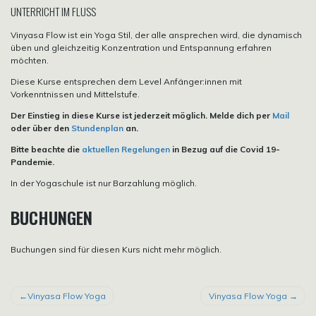
UNTERRICHT IM FLUSS
Vinyasa Flow ist ein Yoga Stil, der alle ansprechen wird, die dynamisch
üben und gleichzeitig Konzentration und Entspannung erfahren
möchten.
Diese Kurse entsprechen dem Level Anfänger:innen mit
Vorkenntnissen und Mittelstufe.
Der Einstieg in diese Kurse ist jederzeit möglich. Melde dich per
Mail
oder über den
Stundenplan
an.
Bitte beachte die
aktuellen Regelungen
in Bezug auf die Covid 19-
Pandemie.
In der Yogaschule ist nur Barzahlung möglich.
BUCHUNGEN
Buchungen sind für diesen Kurs nicht mehr möglich.
BEITRAGSNAVIGATION
Vinyasa Flow Yoga
Vinyasa Flow Yoga