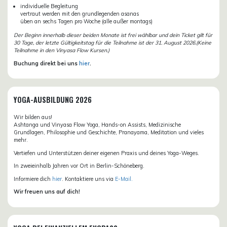
individuelle Begleitung
vertraut werden mit den grundlegenden asanas
üben an sechs Tagen pro Woche (alle außer montags)
Der Beginn innerhalb dieser beiden Monate ist frei wählbar und dein Ticket gilt für
30 Tage, der letzte Gültigkeitstag für die Teilnahme ist der 31. August 2026.(Keine
Teilnahme in den Vinyasa Flow Kursen.)
Buchung direkt bei uns
hier
.
YOGA-AUSBILDUNG 2026
Wir bilden aus!
Ashtanga und Vinyasa Flow Yoga, Hands-on Assists, Medizinische
Grundlagen, Philosophie und Geschichte, Pranayama, Meditation und vieles
mehr.
Vertiefen und Unterstützen deiner eigenen Praxis und deines Yoga-Weges.
In zweieinhalb Jahren vor Ort in Berlin-Schöneberg.
Informiere dich
hier
. Kontaktiere uns via
E-Mail.
Wir freuen uns auf dich!