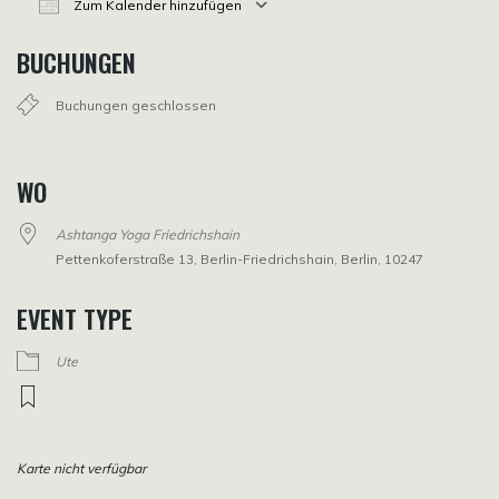
Zum Kalender hinzufügen
ICS herunterladen
Google Kalender
iCalendar
Office 365
Outlook Live
BUCHUNGEN
Buchungen geschlossen
WO
Ashtanga Yoga Friedrichshain
Pettenkoferstraße 13, Berlin-Friedrichshain, Berlin, 10247
EVENT TYPE
Ute
Karte nicht verfügbar