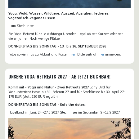
Yoga, Wald, Wasser, Wildtiere, Auszeit, Ausruhen, leckeres
vegetarisch-veganes Essen...
...am Stechlinsee.
Ein Yoga-Retreat für alle Ashtanga Übenden - egal ob seit Kurzem oder seit
vielen Jahren.Noch wenige Plätze.
DONN
ERSTAG BIS SONNTAG -
13. bis
16. SEPTEMBER 2026
Fotos sowie Infos zu Ablauf und Kosten
hier
. Bitte zeitnah
hier
anmelden.
UNSERE YOGA-RETREATS 2027 - AB JETZT BUCHBAR!
Komm mit - Yoga und Natur - Zwei Retreats 2027
Early Bird für
Yogaunterricht Havel bis 31. Februar 27 und für Stechlinsee bis 30. April 27:
175 EUR (statt 220 EUR regulär)
DONNERSTAG BIS SONNTAG - Safe the dates:
Havelland im Juni: 24.-27.6.2027 Stechlinsee im September: 9.-12.9.2027