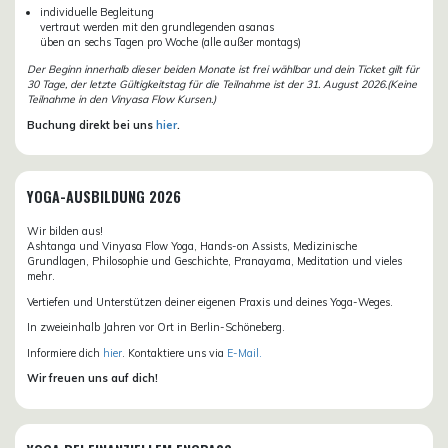
individuelle Begleitung
vertraut werden mit den grundlegenden asanas
üben an sechs Tagen pro Woche (alle außer montags)
Der Beginn innerhalb dieser beiden Monate ist frei wählbar und dein Ticket gilt für
30 Tage, der letzte Gültigkeitstag für die Teilnahme ist der 31. August 2026.(Keine
Teilnahme in den Vinyasa Flow Kursen.)
Buchung direkt bei uns
hier
.
YOGA-AUSBILDUNG 2026
Wir bilden aus!
Ashtanga und Vinyasa Flow Yoga, Hands-on Assists, Medizinische
Grundlagen, Philosophie und Geschichte, Pranayama, Meditation und vieles
mehr.
Vertiefen und Unterstützen deiner eigenen Praxis und deines Yoga-Weges.
In zweieinhalb Jahren vor Ort in Berlin-Schöneberg.
Informiere dich
hier
. Kontaktiere uns via
E-Mail.
Wir freuen uns auf dich!