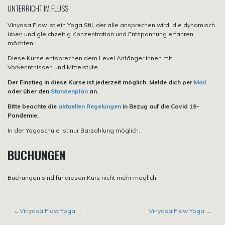
UNTERRICHT IM FLUSS
Vinyasa Flow ist ein Yoga Stil, der alle ansprechen wird, die dynamisch
üben und gleichzeitig Konzentration und Entspannung erfahren
möchten.
Diese Kurse entsprechen dem Level Anfänger:innen mit
Vorkenntnissen und Mittelstufe.
Der Einstieg in diese Kurse ist jederzeit möglich. Melde dich per
Mail
oder über den
Stundenplan
an.
Bitte beachte die
aktuellen Regelungen
in Bezug auf die Covid 19-
Pandemie.
In der Yogaschule ist nur Barzahlung möglich.
BUCHUNGEN
Buchungen sind für diesen Kurs nicht mehr möglich.
BEITRAGSNAVIGATION
Vinyasa Flow Yoga
Vinyasa Flow Yoga