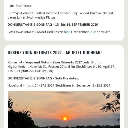
...am Stechlinsee.
Ein Yoga-Retreat für alle Ashtanga Übenden - egal ob seit Kurzem oder seit
vielen Jahren.Noch wenige Plätze.
DONN
ERSTAG BIS SONNTAG -
13. bis
16. SEPTEMBER 2026
Fotos sowie Infos zu Ablauf und Kosten
hier
. Bitte zeitnah
hier
anmelden.
UNSERE YOGA-RETREATS 2027 - AB JETZT BUCHBAR!
Komm mit - Yoga und Natur - Zwei Retreats 2027
Early Bird für
Yogaunterricht Havel bis 31. Februar 27 und für Stechlinsee bis 30. April 27:
175 EUR (statt 220 EUR regulär)
DONNERSTAG BIS SONNTAG - Safe the dates:
Havelland im Juni: 24.-27.6.2027 Stechlinsee im September: 9.-12.9.2027