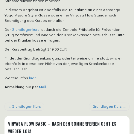
Stressreduktion finden möchten.
In diesem Angebot ist ebenfalls die Teilnahme an einer Ashtanga
Yoga Mysore Style Klasse oder einer Vinyasa Flow Stunde nach
Beendigung des Kurses enthalten.
Der
Grundlagenkurs
ist durch die Zentrale Prüfstelle für Prävention
(ZPP) zertifiziert und wird von den Krankenkassen bezuschusst. Bitte
bei der Krankenkasse erfragen.
Der Kursbeitrag beträgt 149,00 EUR.
Findet der Grundlagenkurs ganz oder teilweise online statt, wird er
ebenfalls in derselben Höhe von der jeweiligen Krankenkasse
bezuschusst.
Weitere Infos
hier
.
Anmeldung nur per
Mail
.
BEITRAGSNAVIGATION
Grundlagen Kurs
Grundlagen Kurs
VINYASA FLOW BASIC – NACH DEN SOMMERFERIEN GEHT ES
WIEDER LOS!