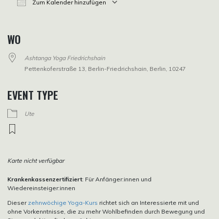
Zum Kalender hinzufügen
ICS herunterladen
Google Kalender
iCalendar
Office 365
Outlook Live
WO
Ashtanga Yoga Friedrichshain
Pettenkoferstraße 13, Berlin-Friedrichshain, Berlin, 10247
EVENT TYPE
Ute
Karte nicht verfügbar
Krankenkassenzertifiziert
: Für Anfänger:innen und
Wiedereinsteiger:innen
Dieser
zehnwöchige Yoga-Kurs
richtet sich an Interessierte mit und
ohne Vorkenntnisse, die zu mehr Wohlbefinden durch Bewegung und