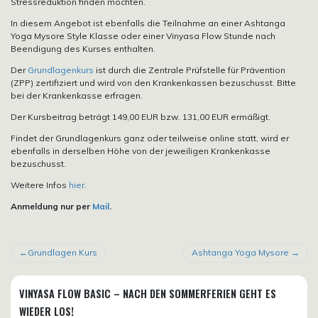
Stressreduktion finden möchten.
In diesem Angebot ist ebenfalls die Teilnahme an einer Ashtanga
Yoga Mysore Style Klasse oder einer Vinyasa Flow Stunde nach
Beendigung des Kurses enthalten.
Der
Grundlagenkurs
ist durch die Zentrale Prüfstelle für Prävention
(ZPP) zertifiziert und wird von den Krankenkassen bezuschusst. Bitte
bei der Krankenkasse erfragen.
Der Kursbeitrag beträgt 149,00 EUR bzw. 131,00 EUR ermäßigt.
Findet der Grundlagenkurs ganz oder teilweise online statt, wird er
ebenfalls in derselben Höhe von der jeweiligen Krankenkasse
bezuschusst.
Weitere Infos
hier
.
Anmeldung nur per
Mail
.
BEITRAGSNAVIGATION
Grundlagen Kurs
Ashtanga Yoga Mysore
VINYASA FLOW BASIC – NACH DEN SOMMERFERIEN GEHT ES
WIEDER LOS!