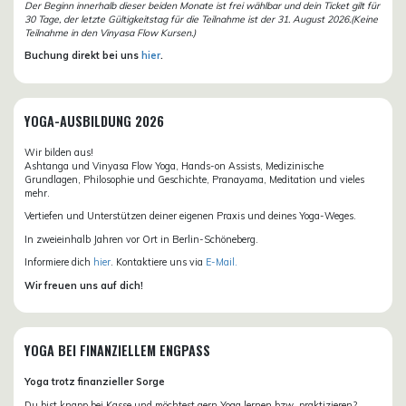
Der Beginn innerhalb dieser beiden Monate ist frei wählbar und dein Ticket gilt für
30 Tage, der letzte Gültigkeitstag für die Teilnahme ist der 31. August 2026.(Keine
Teilnahme in den Vinyasa Flow Kursen.)
Buchung direkt bei uns
hier
.
YOGA-AUSBILDUNG 2026
Wir bilden aus!
Ashtanga und Vinyasa Flow Yoga, Hands-on Assists, Medizinische
Grundlagen, Philosophie und Geschichte, Pranayama, Meditation und vieles
mehr.
Vertiefen und Unterstützen deiner eigenen Praxis und deines Yoga-Weges.
In zweieinhalb Jahren vor Ort in Berlin-Schöneberg.
Informiere dich
hier
. Kontaktiere uns via
E-Mail.
Wir freuen uns auf dich!
YOGA BEI FINANZIELLEM ENGPASS
Yoga trotz finanzieller Sorge
Du bist knapp bei Kasse und möchtest gern Yoga lernen bzw. praktizieren?