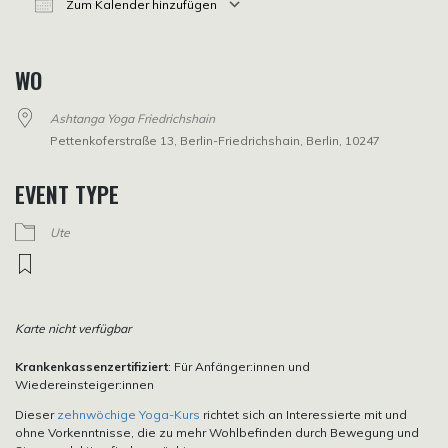
Zum Kalender hinzufügen
ICS herunterladen
Google Kalender
iCalendar
Office 365
Outlook Live
WO
Ashtanga Yoga Friedrichshain
Pettenkoferstraße 13, Berlin-Friedrichshain, Berlin, 10247
EVENT TYPE
Ute
Karte nicht verfügbar
Krankenkassenzertifiziert
: Für Anfänger:innen und
Wiedereinsteiger:innen
Dieser
zehnwöchige Yoga-Kurs
richtet sich an Interessierte mit und
ohne Vorkenntnisse, die zu mehr Wohlbefinden durch Bewegung und