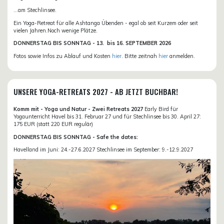
...am Stechlinsee.
Ein Yoga-Retreat für alle Ashtanga Übenden - egal ob seit Kurzem oder seit
vielen Jahren.Noch wenige Plätze.
DONN
ERSTAG BIS SONNTAG -
13. bis
16. SEPTEMBER 2026
Fotos sowie Infos zu Ablauf und Kosten
hier
. Bitte zeitnah
hier
anmelden.
UNSERE YOGA-RETREATS 2027 - AB JETZT BUCHBAR!
Komm mit - Yoga und Natur - Zwei Retreats 2027
Early Bird für
Yogaunterricht Havel bis 31. Februar 27 und für Stechlinsee bis 30. April 27:
175 EUR (statt 220 EUR regulär)
DONNERSTAG BIS SONNTAG - Safe the dates:
Havelland im Juni: 24.-27.6.2027 Stechlinsee im September: 9.-12.9.2027