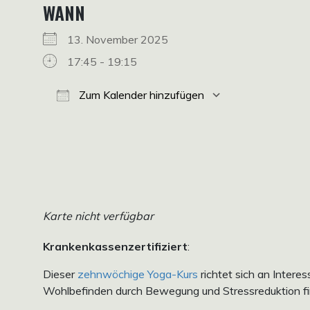
WANN
13. November 2025
17:45 - 19:15
Zum Kalender hinzufügen
ICS herunterladen
Google Kalender
iCalendar
Office 365
Outlook Live
Karte nicht verfügbar
Krankenkassenzertifiziert
:
Dieser
zehnwöchige Yoga-Kurs
richtet sich an Intere
Wohlbefinden durch Bewegung und Stressreduktion f