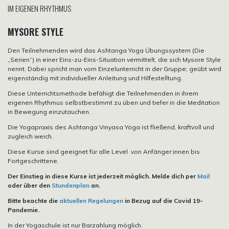
IM EIGENEN RHYTHMUS
MYSORE STYLE
Den Teilnehmenden wird das Ashtanga Yoga Übungssystem (Die
„Serien“) in einer Eins-zu-Eins-Situation vermittelt, die sich Mysore Style
nennt. Dabei spricht man vom Einzelunterricht in der Gruppe; geübt wird
eigenständig mit individueller Anleitung und Hilfestelltung.
Diese Unterrichtsmethode befähigt die Teilnehmenden in ihrem
eigenen Rhythmus selbstbestimmt zu üben und tiefer in die Meditation
in Bewegung einzutauchen.
Die Yogapraxis des Ashtanga Vinyasa Yoga ist fließend, kraftvoll und
zugleich weich.
Diese Kurse sind geeignet für alle Level von Anfänger:innen bis
Fortgeschrittene.
Der Einstieg in diese Kurse ist jederzeit möglich. Melde dich per
Mail
oder über den
Stundenplan
an.
Bitte beachte die
aktuellen Regelungen
in Bezug auf die Covid 19-
Pandemie.
In der Yogaschule ist nur Barzahlung möglich.