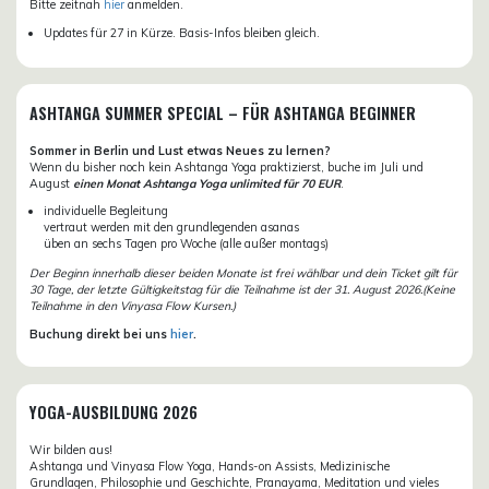
Bitte zeitnah
hier
anmelden.
Updates für 27 in Kürze. Basis-Infos bleiben gleich.
ASHTANGA SUMMER SPECIAL – FÜR ASHTANGA BEGINNER
Sommer in Berlin und Lust etwas Neues zu lernen?
Wenn du bisher noch kein Ashtanga Yoga praktizierst, buche im Juli und
August
einen Monat Ashtanga Yoga unlimited für 70 EUR
.
individuelle Begleitung
vertraut werden mit den grundlegenden asanas
üben an sechs Tagen pro Woche (alle außer montags)
Der Beginn innerhalb dieser beiden Monate ist frei wählbar und dein Ticket gilt für
30 Tage, der letzte Gültigkeitstag für die Teilnahme ist der 31. August 2026.(Keine
Teilnahme in den Vinyasa Flow Kursen.)
Buchung direkt bei uns
hier
.
YOGA-AUSBILDUNG 2026
Wir bilden aus!
Ashtanga und Vinyasa Flow Yoga, Hands-on Assists, Medizinische
Grundlagen, Philosophie und Geschichte, Pranayama, Meditation und vieles