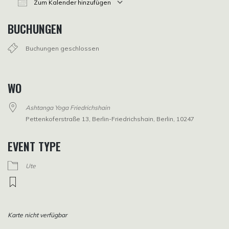
Zum Kalender hinzufügen
ICS herunterladen
Google Kalender
iCalendar
Office 365
Outlook Live
BUCHUNGEN
Buchungen geschlossen
WO
Ashtanga Yoga Friedrichshain
Pettenkoferstraße 13, Berlin-Friedrichshain, Berlin, 10247
EVENT TYPE
Ute
Karte nicht verfügbar