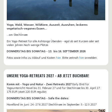
Yoga, Wald, Wasser, Wildtiere, Auszeit, Ausruhen, leckeres
vegetarisch-veganes Essen...
...am Stechlinsee.
Ein Yoga-Retreat für alle Ashtanga Übenden - egal ob seit Kurzem oder seit
vielen Jahren.Noch wenige Plätze.
DONN
ERSTAG BIS SONNTAG -
13. bis
16. SEPTEMBER 2026
Fotos sowie Infos zu Ablauf und Kosten
hier
. Bitte zeitnah
hier
anmelden.
UNSERE YOGA-RETREATS 2027 - AB JETZT BUCHBAR!
Komm mit - Yoga und Natur - Zwei Retreats 2027
Early Bird für
Yogaunterricht Havel bis 31. Februar 27 und für Stechlinsee bis 30. April 27:
175 EUR (statt 220 EUR regulär)
DONNERSTAG BIS SONNTAG - Safe the dates:
Havelland im Juni: 24.-27.6.2027 Stechlinsee im September: 9.-12.9.2027