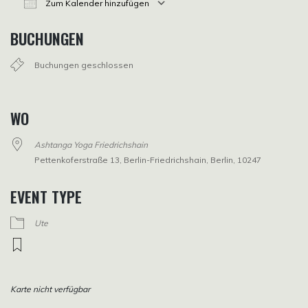
Zum Kalender hinzufügen
ICS herunterladen
Google Kalender
iCalendar
Office 365
Outlook Live
BUCHUNGEN
Buchungen geschlossen
WO
Ashtanga Yoga Friedrichshain
Pettenkoferstraße 13, Berlin-Friedrichshain, Berlin, 10247
EVENT TYPE
Ute
Karte nicht verfügbar