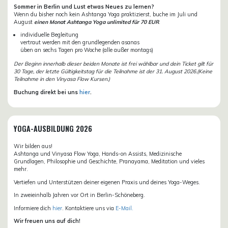
Sommer in Berlin und Lust etwas Neues zu lernen?
Wenn du bisher noch kein Ashtanga Yoga praktizierst, buche im Juli und
August
einen Monat Ashtanga Yoga unlimited für 70 EUR
.
individuelle Begleitung
vertraut werden mit den grundlegenden asanas
üben an sechs Tagen pro Woche (alle außer montags)
Der Beginn innerhalb dieser beiden Monate ist frei wählbar und dein Ticket gilt für
30 Tage, der letzte Gültigkeitstag für die Teilnahme ist der 31. August 2026.(Keine
Teilnahme in den Vinyasa Flow Kursen.)
Buchung direkt bei uns
hier
.
YOGA-AUSBILDUNG 2026
Wir bilden aus!
Ashtanga und Vinyasa Flow Yoga, Hands-on Assists, Medizinische
Grundlagen, Philosophie und Geschichte, Pranayama, Meditation und vieles
mehr.
Vertiefen und Unterstützen deiner eigenen Praxis und deines Yoga-Weges.
In zweieinhalb Jahren vor Ort in Berlin-Schöneberg.
Informiere dich
hier
. Kontaktiere uns via
E-Mail.
Wir freuen uns auf dich!