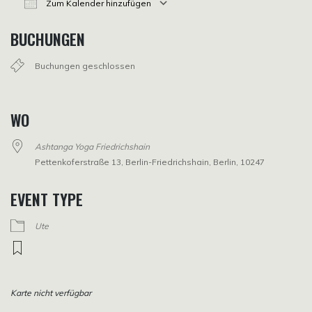
Zum Kalender hinzufügen
ICS herunterladen
Google Kalender
iCalendar
Office 365
Outlook Live
BUCHUNGEN
Buchungen geschlossen
WO
Ashtanga Yoga Friedrichshain
Pettenkoferstraße 13, Berlin-Friedrichshain, Berlin, 10247
EVENT TYPE
Ute
Karte nicht verfügbar