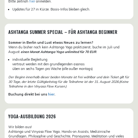
Bitte zeitnah
hier
anmelden.
Updates für 27 in Kürze. Basis-Infos bleiben gleich.
ASHTANGA SUMMER SPECIAL – FÜR ASHTANGA BEGINNER
Sommer in Berlin und Lust etwas Neues zu lernen?
Wenn du bisher noch kein Ashtanga Yoga praktizierst, buche im Juli und
August
einen Monat Ashtanga Yoga unlimited für 70 EUR
.
individuelle Begleitung
vertraut werden mit den grundlegenden asanas
üben an sechs Tagen pro Woche (alle außer montags)
Der Beginn innerhalb dieser beiden Monate ist frei wählbar und dein Ticket gilt für
30 Tage, der letzte Gültigkeitstag für die Teilnahme ist der 31. August 2026.(Keine
Teilnahme in den Vinyasa Flow Kursen.)
Buchung direkt bei uns
hier
.
YOGA-AUSBILDUNG 2026
Wir bilden aus!
Ashtanga und Vinyasa Flow Yoga, Hands-on Assists, Medizinische
Grundlagen, Philosophie und Geschichte, Pranayama, Meditation und vieles