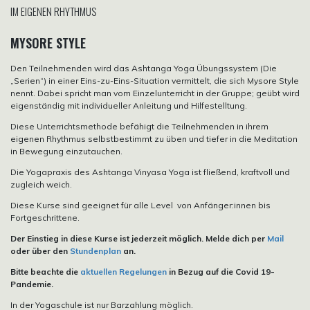
IM EIGENEN RHYTHMUS
MYSORE STYLE
Den Teilnehmenden wird das Ashtanga Yoga Übungssystem (Die
„Serien“) in einer Eins-zu-Eins-Situation vermittelt, die sich Mysore Style
nennt. Dabei spricht man vom Einzelunterricht in der Gruppe; geübt wird
eigenständig mit individueller Anleitung und Hilfestelltung.
Diese Unterrichtsmethode befähigt die Teilnehmenden in ihrem
eigenen Rhythmus selbstbestimmt zu üben und tiefer in die Meditation
in Bewegung einzutauchen.
Die Yogapraxis des Ashtanga Vinyasa Yoga ist fließend, kraftvoll und
zugleich weich.
Diese Kurse sind geeignet für alle Level von Anfänger:innen bis
Fortgeschrittene.
Der Einstieg in diese Kurse ist jederzeit möglich. Melde dich per
Mail
oder über den
Stundenplan
an.
Bitte beachte die
aktuellen Regelungen
in Bezug auf die Covid 19-
Pandemie.
In der Yogaschule ist nur Barzahlung möglich.