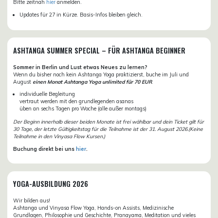
Bitte zeitnah
hier
anmelden.
Updates für 27 in Kürze. Basis-Infos bleiben gleich.
ASHTANGA SUMMER SPECIAL – FÜR ASHTANGA BEGINNER
Sommer in Berlin und Lust etwas Neues zu lernen?
Wenn du bisher noch kein Ashtanga Yoga praktizierst, buche im Juli und
August
einen Monat Ashtanga Yoga unlimited für 70 EUR
.
individuelle Begleitung
vertraut werden mit den grundlegenden asanas
üben an sechs Tagen pro Woche (alle außer montags)
Der Beginn innerhalb dieser beiden Monate ist frei wählbar und dein Ticket gilt für
30 Tage, der letzte Gültigkeitstag für die Teilnahme ist der 31. August 2026.(Keine
Teilnahme in den Vinyasa Flow Kursen.)
Buchung direkt bei uns
hier
.
YOGA-AUSBILDUNG 2026
Wir bilden aus!
Ashtanga und Vinyasa Flow Yoga, Hands-on Assists, Medizinische
Grundlagen, Philosophie und Geschichte, Pranayama, Meditation und vieles