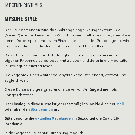
IM EIGENEN RHYTHMUS
MYSORE STYLE
Den Teilnehmenden wird das Ashtanga Yoga Übungssystem (Die
„Serien“) in einer Eins-zu-Eins-Situation vermittelt, die sich Mysore Style
nennt. Dabei spricht man vom Einzelunterricht in der Gruppe; geübt wird
eigenständig mit individueller Anleitung und Hilfestelltung.
Diese Unterrichtsmethode befähigt die Teilnehmenden in ihrem
eigenen Rhythmus selbstbestimmt zu üben und tiefer in die Meditation
in Bewegung einzutauchen.
Die Yogapraxis des Ashtanga Vinyasa Yoga ist fließend, kraftvoll und
zugleich weich.
Diese Kurse sind geeignet für alle Level von Anfänger:innen bis
Fortgeschrittene.
Der Einstieg in diese Kurse ist jederzeit möglich. Melde dich per
Mail
oder über den
Stundenplan
an.
Bitte beachte die
aktuellen Regelungen
in Bezug auf die Covid 19-
Pandemie.
In der Yogaschule ist nur Barzahlung möglich.