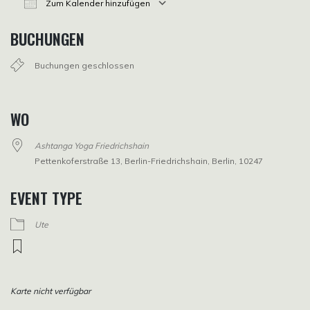
Zum Kalender hinzufügen
ICS herunterladen
Google Kalender
iCalendar
Office 365
Outlook Live
BUCHUNGEN
Buchungen geschlossen
WO
Ashtanga Yoga Friedrichshain
Pettenkoferstraße 13, Berlin-Friedrichshain, Berlin, 10247
EVENT TYPE
Ute
Karte nicht verfügbar