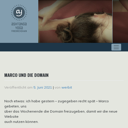
Zum
Inhalt
springen
MARCO UND DIE DOMAIN
Veröffentlicht am
5. Juni 2021
|
von
werbit
Noch etwas: ich habe gestern – zugegeben recht spät – Marco
gebeten, uns
über das Wochenende die Domain freizugeben, damit wir die neue
Website
auch nutzen können.