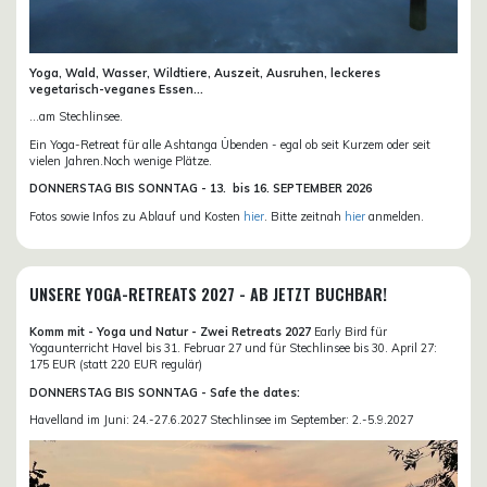
Yoga, Wald, Wasser, Wildtiere, Auszeit, Ausruhen, leckeres
vegetarisch-veganes Essen...
...am Stechlinsee.
Ein Yoga-Retreat für alle Ashtanga Übenden - egal ob seit Kurzem oder seit
vielen Jahren.Noch wenige Plätze.
DONN
ERSTAG BIS SONNTAG -
13. bis
16. SEPTEMBER 2026
Fotos sowie Infos zu Ablauf und Kosten
hier
. Bitte zeitnah
hier
anmelden.
UNSERE YOGA-RETREATS 2027 - AB JETZT BUCHBAR!
Komm mit - Yoga und Natur - Zwei Retreats 2027
Early Bird für
Yogaunterricht Havel bis 31. Februar 27 und für Stechlinsee bis 30. April 27:
175 EUR (statt 220 EUR regulär)
DONNERSTAG BIS SONNTAG - Safe the dates:
Havelland im Juni: 24.-27.6.2027 Stechlinsee im September: 2.-5.9.2027