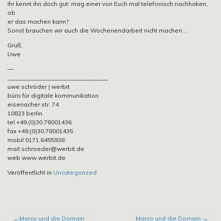
Ihr kennt ihn doch gut: mag einer von Euch mal telefonisch nachhaken,
ob
er das machen kann?
Sonst brauchen wir auch die Wochenendarbeit nicht machen…
Gruß,
Uwe
—
__________________________________
uwe schröder | werbit
büro für digitale kommunikation
eisenacher str. 74
10823 berlin
tel +49.(0)30.78001436
fax +49.(0)30.78001435
mobil 0171.6455938
mail schroeder@werbit.de
web www.werbit.de
Veröffentlicht in
Uncategorized
BEITRAGSNAVIGATION
Marco und die Domain
Marco und die Domain