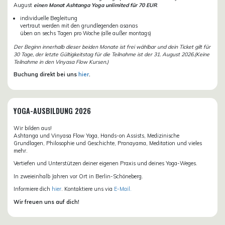
August
einen Monat Ashtanga Yoga unlimited für 70 EUR
.
individuelle Begleitung
vertraut werden mit den grundlegenden asanas
üben an sechs Tagen pro Woche (alle außer montags)
Der Beginn innerhalb dieser beiden Monate ist frei wählbar und dein Ticket gilt für
30 Tage, der letzte Gültigkeitstag für die Teilnahme ist der 31. August 2026.(Keine
Teilnahme in den Vinyasa Flow Kursen.)
Buchung direkt bei uns
hier
.
YOGA-AUSBILDUNG 2026
Wir bilden aus!
Ashtanga und Vinyasa Flow Yoga, Hands-on Assists, Medizinische
Grundlagen, Philosophie und Geschichte, Pranayama, Meditation und vieles
mehr.
Vertiefen und Unterstützen deiner eigenen Praxis und deines Yoga-Weges.
In zweieinhalb Jahren vor Ort in Berlin-Schöneberg.
Informiere dich
hier
. Kontaktiere uns via
E-Mail.
Wir freuen uns auf dich!