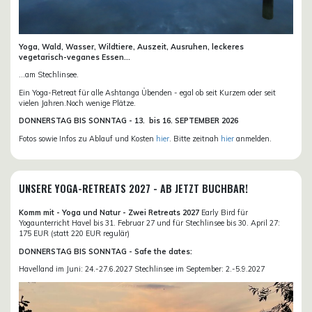
Yoga, Wald, Wasser, Wildtiere, Auszeit, Ausruhen, leckeres
vegetarisch-veganes Essen...
...am Stechlinsee.
Ein Yoga-Retreat für alle Ashtanga Übenden - egal ob seit Kurzem oder seit
vielen Jahren.Noch wenige Plätze.
DONN
ERSTAG BIS SONNTAG -
13. bis
16. SEPTEMBER 2026
Fotos sowie Infos zu Ablauf und Kosten
hier
. Bitte zeitnah
hier
anmelden.
UNSERE YOGA-RETREATS 2027 - AB JETZT BUCHBAR!
Komm mit - Yoga und Natur - Zwei Retreats 2027
Early Bird für
Yogaunterricht Havel bis 31. Februar 27 und für Stechlinsee bis 30. April 27:
175 EUR (statt 220 EUR regulär)
DONNERSTAG BIS SONNTAG - Safe the dates:
Havelland im Juni: 24.-27.6.2027 Stechlinsee im September: 2.-5.9.2027