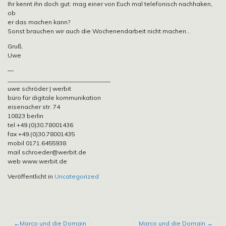
Ihr kennt ihn doch gut: mag einer von Euch mal telefonisch nachhaken,
ob
er das machen kann?
Sonst brauchen wir auch die Wochenendarbeit nicht machen…
Gruß,
Uwe
—
__________________________________
uwe schröder | werbit
büro für digitale kommunikation
eisenacher str. 74
10823 berlin
tel +49.(0)30.78001436
fax +49.(0)30.78001435
mobil 0171.6455938
mail schroeder@werbit.de
web www.werbit.de
Veröffentlicht in
Uncategorized
BEITRAGSNAVIGATION
Marco und die Domain
Marco und die Domain