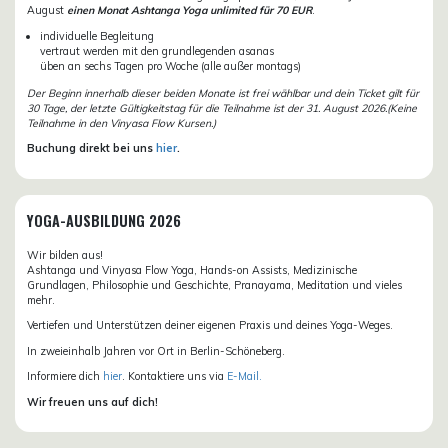
August
einen Monat Ashtanga Yoga unlimited für 70 EUR
.
individuelle Begleitung
vertraut werden mit den grundlegenden asanas
üben an sechs Tagen pro Woche (alle außer montags)
Der Beginn innerhalb dieser beiden Monate ist frei wählbar und dein Ticket gilt für
30 Tage, der letzte Gültigkeitstag für die Teilnahme ist der 31. August 2026.(Keine
Teilnahme in den Vinyasa Flow Kursen.)
Buchung direkt bei uns
hier
.
YOGA-AUSBILDUNG 2026
Wir bilden aus!
Ashtanga und Vinyasa Flow Yoga, Hands-on Assists, Medizinische
Grundlagen, Philosophie und Geschichte, Pranayama, Meditation und vieles
mehr.
Vertiefen und Unterstützen deiner eigenen Praxis und deines Yoga-Weges.
In zweieinhalb Jahren vor Ort in Berlin-Schöneberg.
Informiere dich
hier
. Kontaktiere uns via
E-Mail.
Wir freuen uns auf dich!