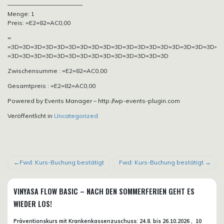
————————————–
Menge: 1
Preis: =E2=82=AC0,00
=
=3D=3D=3D=3D=3D=3D=3D=3D=3D=3D=3D=3D=3D=3D=3D=3D=3D=3D=3
=3D=3D=3D=3D=3D=3D=3D=3D=3D=3D=3D=3D=3D=3D
Zwischensumme : =E2=82=AC0,00
Gesamtpreis : =E2=82=AC0,00
Powered by Events Manager – http://wp-events-plugin.com
Veröffentlicht in
Uncategorized
BEITRAGSNAVIGATION
Fwd: Kurs-Buchung bestätigt
Fwd: Kurs-Buchung bestätigt
VINYASA FLOW BASIC – NACH DEN SOMMERFERIEN GEHT ES
WIEDER LOS!
Präventionskurs mit Krankenkassenzuschuss:
24.8. bis 26.10.
2026 ,
10