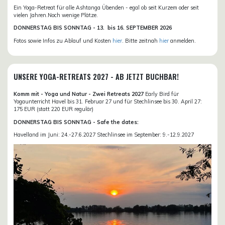
Ein Yoga-Retreat für alle Ashtanga Übenden - egal ob seit Kurzem oder seit
vielen Jahren.Noch wenige Plätze.
DONN
ERSTAG BIS SONNTAG -
13. bis
16. SEPTEMBER 2026
Fotos sowie Infos zu Ablauf und Kosten
hier
. Bitte zeitnah
hier
anmelden.
UNSERE YOGA-RETREATS 2027 - AB JETZT BUCHBAR!
Komm mit - Yoga und Natur - Zwei Retreats 2027
Early Bird für
Yogaunterricht Havel bis 31. Februar 27 und für Stechlinsee bis 30. April 27:
175 EUR (statt 220 EUR regulär)
DONNERSTAG BIS SONNTAG - Safe the dates:
Havelland im Juni: 24.-27.6.2027 Stechlinsee im September: 9.-12.9.2027