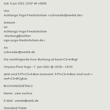
Sat, 5 Jun 2021 10:57:40 +0000
Von:
Ashtanga Yoga Friedrichshain <schroeder@werbit.de>
Antwort
an:
Ashtanga Yoga Friedrichshain
<buchung@ashta=
nga-yoga-friedrichshain.de>
An:
schroeder@werbit.de
Die nachfolgende Kurs-Buchung ist best=C3=A4tigt:
Vinyasa Flow Yoga – 7. Juni 2021 @ 18:00 – 19:30
Jetzt sind 5 Pl=C3=A4tze reserviert. 5 Pl=C3=A4tze sind noch =
verf=C3=BCgbar.
BUCHUNGSDETAILS
Name : uwe sechsa
E-Mail : uwe6a@web.de
Standard-Ticket