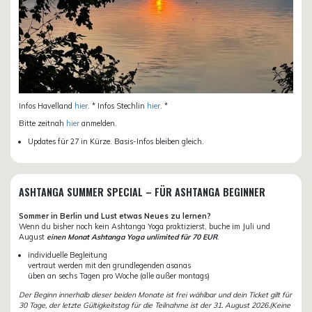
Infos Havelland
hier
. * Infos Stechlin
hier
. *
Bitte zeitnah
hier
anmelden.
Updates für 27 in Kürze. Basis-Infos bleiben gleich.
ASHTANGA SUMMER SPECIAL – FÜR ASHTANGA BEGINNER
Sommer in Berlin und Lust etwas Neues zu lernen?
Wenn du bisher noch kein Ashtanga Yoga praktizierst, buche im Juli und
August
einen Monat Ashtanga Yoga unlimited für 70 EUR
.
individuelle Begleitung
vertraut werden mit den grundlegenden asanas
üben an sechs Tagen pro Woche (alle außer montags)
Der Beginn innerhalb dieser beiden Monate ist frei wählbar und dein Ticket gilt für
30 Tage, der letzte Gültigkeitstag für die Teilnahme ist der 31. August 2026.(Keine