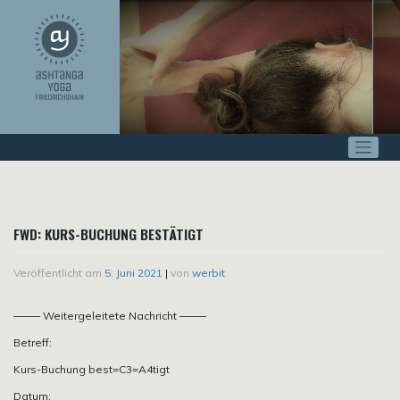
Zum
Inhalt
springen
FWD: KURS-BUCHUNG BESTÄTIGT
Veröffentlicht am
5. Juni 2021
|
von
werbit
——– Weitergeleitete Nachricht ——–
Betreff:
Kurs-Buchung best=C3=A4tigt
Datum: