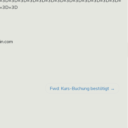
=3D=3D=3D=3D=3D=3D=3D=3D=3D=3D=3D=3D=3D=
=3D=3D
in.com
Fwd: Kurs-Buchung bestätigt