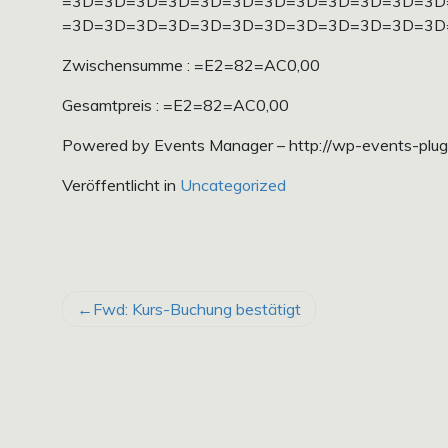
=3D=3D=3D=3D=3D=3D=3D=3D=3D=3D=3D=3D
=3D=3D=3D=3D=3D=3D=3D=3D=3D=3D=3D=3D
Zwischensumme : =E2=82=AC0,00
Gesamtpreis : =E2=82=AC0,00
Powered by Events Manager – http://wp-events-plug
Veröffentlicht in
Uncategorized
BEITRAGSNAVIGATION
Fwd: Kurs-Buchung bestätigt