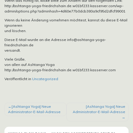
Wenn das richtig ist, klicke bitte zum Ändern auf den folgenden Link:
http://ashtanga-yoga-friedrichshain.de.w01bf233.kasserver.com/wp-
admin/options.php?adminhash=4d60e77b0dcb380a9cf95d2dfcf99001
Wenn du keine Änderung vornehmen möchtest, kannst du diese E-Mail
ignorieren
und löschen.
Diese E-Mail wurde an die Adresse info@ashtanga-yoga-
friedrichshain.de
versandt.
Viele Grüße,
von allen auf Ashtanga Yoga
http://ashtanga-yoga-friedrichshain.de.w01bf233.kasserver.com
Veröffentlicht in
Uncategorized
BEITRAGSNAVIGATION
[Ashtanga Yoga] Neue
[Ashtanga Yoga] Neue
Administrator-E-Mail-Adresse
Administrator-E-Mail-Adresse