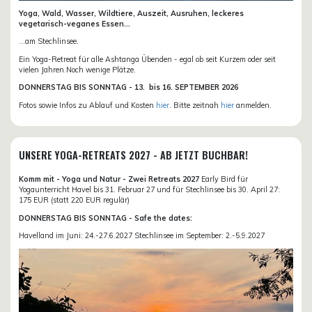
Yoga, Wald, Wasser, Wildtiere, Auszeit, Ausruhen, leckeres
vegetarisch-veganes Essen...
...am Stechlinsee.
Ein Yoga-Retreat für alle Ashtanga Übenden - egal ob seit Kurzem oder seit
vielen Jahren.Noch wenige Plätze.
DONN
ERSTAG BIS SONNTAG -
13. bis
16. SEPTEMBER 2026
Fotos sowie Infos zu Ablauf und Kosten
hier
. Bitte zeitnah
hier
anmelden.
UNSERE YOGA-RETREATS 2027 - AB JETZT BUCHBAR!
Komm mit - Yoga und Natur - Zwei Retreats 2027
Early Bird für
Yogaunterricht Havel bis 31. Februar 27 und für Stechlinsee bis 30. April 27:
175 EUR (statt 220 EUR regulär)
DONNERSTAG BIS SONNTAG - Safe the dates:
Havelland im Juni: 24.-27.6.2027 Stechlinsee im September: 2.-5.9.2027