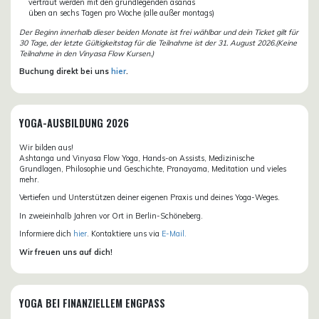
vertraut werden mit den grundlegenden asanas
üben an sechs Tagen pro Woche (alle außer montags)
Der Beginn innerhalb dieser beiden Monate ist frei wählbar und dein Ticket gilt für
30 Tage, der letzte Gültigkeitstag für die Teilnahme ist der 31. August 2026.(Keine
Teilnahme in den Vinyasa Flow Kursen.)
Buchung direkt bei uns
hier
.
YOGA-AUSBILDUNG 2026
Wir bilden aus!
Ashtanga und Vinyasa Flow Yoga, Hands-on Assists, Medizinische
Grundlagen, Philosophie und Geschichte, Pranayama, Meditation und vieles
mehr.
Vertiefen und Unterstützen deiner eigenen Praxis und deines Yoga-Weges.
In zweieinhalb Jahren vor Ort in Berlin-Schöneberg.
Informiere dich
hier
. Kontaktiere uns via
E-Mail.
Wir freuen uns auf dich!
YOGA BEI FINANZIELLEM ENGPASS