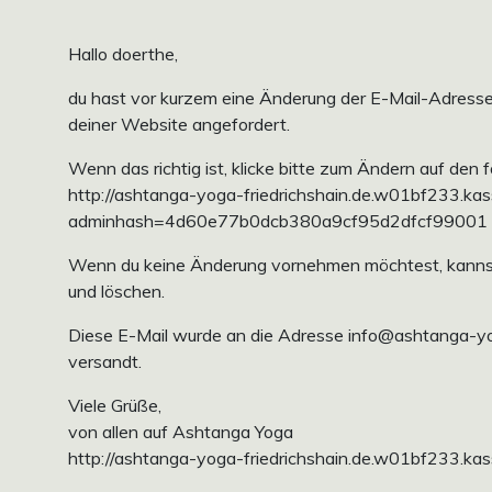
Hallo doerthe,
du hast vor kurzem eine Änderung der E-Mail-Adresse
deiner Website angefordert.
Wenn das richtig ist, klicke bitte zum Ändern auf den 
http://ashtanga-yoga-friedrichshain.de.w01bf233.ka
adminhash=4d60e77b0dcb380a9cf95d2dfcf99001
Wenn du keine Änderung vornehmen möchtest, kannst 
und löschen.
Diese E-Mail wurde an die Adresse info@ashtanga-yo
versandt.
Viele Grüße,
von allen auf Ashtanga Yoga
http://ashtanga-yoga-friedrichshain.de.w01bf233.ka