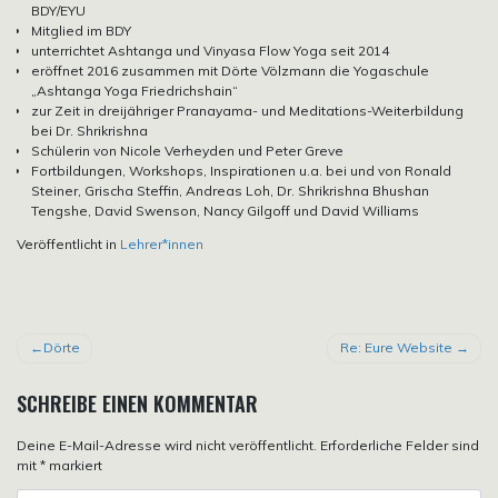
BDY/EYU
Mitglied im BDY
unterrichtet Ashtanga und Vinyasa Flow Yoga seit 2014
eröffnet 2016 zusammen mit Dörte Völzmann die Yogaschule
„Ashtanga Yoga Friedrichshain“
zur Zeit in dreijähriger Pranayama- und Meditations-Weiterbildung
bei Dr. Shrikrishna
Schülerin von Nicole Verheyden und Peter Greve
Fortbildungen, Workshops, Inspirationen u.a. bei und von Ronald
Steiner, Grischa Steffin, Andreas Loh, Dr. Shrikrishna Bhushan
Tengshe, David Swenson, Nancy Gilgoff und David Williams
Veröffentlicht in
Lehrer*innen
BEITRAGSNAVIGATION
Dörte
Re: Eure Website
SCHREIBE EINEN KOMMENTAR
Deine E-Mail-Adresse wird nicht veröffentlicht.
Erforderliche Felder sind
mit
*
markiert