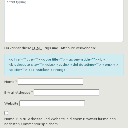
Du kannst diese
HTML
-Tags und -Attribute verwenden:
<a href="" title=""> <abbr title=""> <acronym title=""> <b>
<blockquote cite=""> <cite> <code> <del datetime=""> <em> <i>
<q cite=""> <s> <strike> <strong>
Name
*
E-Mail-Adresse
*
Website
Name, E-Mail-Adresse und Website in diesem Browser für meinen
nächsten Kommentar speichern.