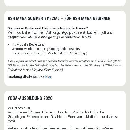
ASHTANGA SUMMER SPECIAL – FÜR ASHTANGA BEGINNER
Sommer in Berlin und Lust etwas Neues zu lernen?
Wenn du bisher noch kein Ashtanga Yoga praktizierst, buche im Juli und
August
einen Monat Ashtanga Yoga unlimited für 70 EUR
.
individuelle Begleitung
vertraut werden mit den grundlegenden asanas
üben an sechs Tagen pro Woche (alle außer montags)
Der Beginn innerhalb dieser beiden Monate ist frei wählbar und dein Ticket gilt für
30 Tage, der letzte Gültigkeitstag für die Teilnahme ist der 31. August 2026.(Keine
Teilnahme in den Vinyasa Flow Kursen.)
Buchung direkt bei uns
hier
.
YOGA-AUSBILDUNG 2026
Wir bilden aus!
Ashtanga und Vinyasa Flow Yoga, Hands-on Assists, Medizinische
Grundlagen, Philosophie und Geschichte, Pranayama, Meditation und vieles
mehr.
Vertiefen und Unterstützen deiner eigenen Praxis und deines Yoga-Weges.