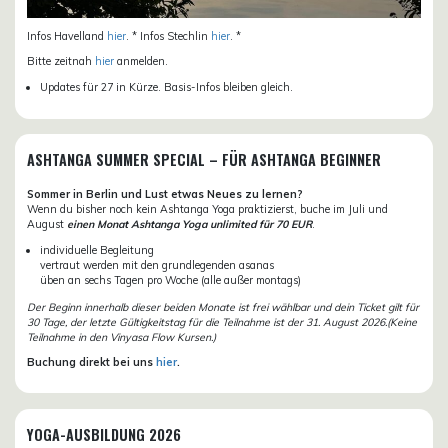
Infos Havelland
hier
. * Infos Stechlin
hier
. *
Bitte zeitnah
hier
anmelden.
Updates für 27 in Kürze. Basis-Infos bleiben gleich.
ASHTANGA SUMMER SPECIAL – FÜR ASHTANGA BEGINNER
Sommer in Berlin und Lust etwas Neues zu lernen?
Wenn du bisher noch kein Ashtanga Yoga praktizierst, buche im Juli und
August
einen Monat Ashtanga Yoga unlimited für 70 EUR
.
individuelle Begleitung
vertraut werden mit den grundlegenden asanas
üben an sechs Tagen pro Woche (alle außer montags)
Der Beginn innerhalb dieser beiden Monate ist frei wählbar und dein Ticket gilt für
30 Tage, der letzte Gültigkeitstag für die Teilnahme ist der 31. August 2026.(Keine
Teilnahme in den Vinyasa Flow Kursen.)
Buchung direkt bei uns
hier
.
YOGA-AUSBILDUNG 2026