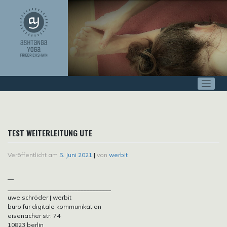
Zum
Inhalt
springen
TEST WEITERLEITUNG UTE
Veröffentlicht am
5. Juni 2021
|
von
werbit
—
__________________________________
uwe schröder | werbit
büro für digitale kommunikation
eisenacher str. 74
10823 berlin