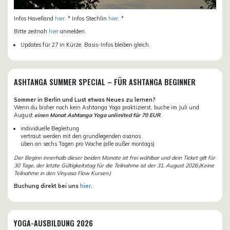
Infos Havelland
hier
. * Infos Stechlin
hier
. *
Bitte zeitnah
hier
anmelden.
Updates für 27 in Kürze. Basis-Infos bleiben gleich.
ASHTANGA SUMMER SPECIAL – FÜR ASHTANGA BEGINNER
Sommer in Berlin und Lust etwas Neues zu lernen?
Wenn du bisher noch kein Ashtanga Yoga praktizierst, buche im Juli und
August
einen Monat Ashtanga Yoga unlimited für 70 EUR
.
individuelle Begleitung
vertraut werden mit den grundlegenden asanas
üben an sechs Tagen pro Woche (alle außer montags)
Der Beginn innerhalb dieser beiden Monate ist frei wählbar und dein Ticket gilt für
30 Tage, der letzte Gültigkeitstag für die Teilnahme ist der 31. August 2026.(Keine
Teilnahme in den Vinyasa Flow Kursen.)
Buchung direkt bei uns
hier
.
YOGA-AUSBILDUNG 2026