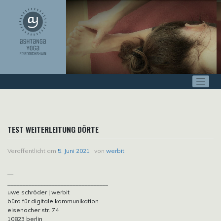
Zum
Inhalt
springen
TEST WEITERLEITUNG DÖRTE
Veröffentlicht am
5. Juni 2021
|
von
werbit
—
__________________________________
uwe schröder | werbit
büro für digitale kommunikation
eisenacher str. 74
10823 berlin