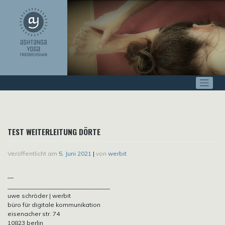
Zum
Inhalt
springen
TEST WEITERLEITUNG DÖRTE
Veröffentlicht am
5. Juni 2021
|
von
werbit
—
__________________________________
uwe schröder | werbit
büro für digitale kommunikation
eisenacher str. 74
10823 berlin