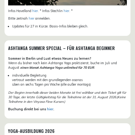
Infos Havelland
hier
. * Infos Stechlin
hier
. *
Bitte zeitnah
hier
anmelden.
Updates für 27 in Kürze. Basis-Infos bleiben gleich.
ASHTANGA SUMMER SPECIAL – FÜR ASHTANGA BEGINNER
Sommer in Berlin und Lust etwas Neues zu lernen?
Wenn du bisher noch kein Ashtanga Yoga praktizierst, buche im Juli und
August
einen Monat Ashtanga Yoga unlimited für 70 EUR
.
individuelle Begleitung
vertraut werden mit den grundlegenden asanas
üben an sechs Tagen pro Woche (alle außer montags)
Der Beginn innerhalb dieser beiden Monate ist frei wählbar und dein Ticket gilt für
30 Tage, der letzte Gültigkeitstag für die Teilnahme ist der 31. August 2026.(Keine
Teilnahme in den Vinyasa Flow Kursen.)
Buchung direkt bei uns
hier
.
YOGA-AUSBILDUNG 2026