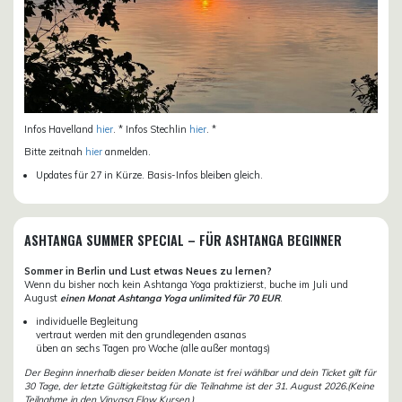
Infos Havelland
hier
. * Infos Stechlin
hier
. *
Bitte zeitnah
hier
anmelden.
Updates für 27 in Kürze. Basis-Infos bleiben gleich.
ASHTANGA SUMMER SPECIAL – FÜR ASHTANGA BEGINNER
Sommer in Berlin und Lust etwas Neues zu lernen?
Wenn du bisher noch kein Ashtanga Yoga praktizierst, buche im Juli und
August
einen Monat Ashtanga Yoga unlimited für 70 EUR
.
individuelle Begleitung
vertraut werden mit den grundlegenden asanas
üben an sechs Tagen pro Woche (alle außer montags)
Der Beginn innerhalb dieser beiden Monate ist frei wählbar und dein Ticket gilt für
30 Tage, der letzte Gültigkeitstag für die Teilnahme ist der 31. August 2026.(Keine
Teilnahme in den Vinyasa Flow Kursen.)