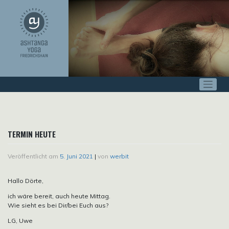
Zum
Inhalt
springen
TERMIN HEUTE
Veröffentlicht am
5. Juni 2021
|
von
werbit
Hallo Dörte,
ich wäre bereit, auch heute Mittag.
Wie sieht es bei Dir/bei Euch aus?
LG, Uwe