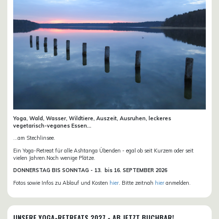
Yoga, Wald, Wasser, Wildtiere, Auszeit, Ausruhen, leckeres
vegetarisch-veganes Essen...
...am Stechlinsee.
Ein Yoga-Retreat für alle Ashtanga Übenden - egal ob seit Kurzem oder seit
vielen Jahren.Noch wenige Plätze.
DONN
ERSTAG BIS SONNTAG -
13. bis
16. SEPTEMBER 2026
Fotos sowie Infos zu Ablauf und Kosten
hier
. Bitte zeitnah
hier
anmelden.
UNSERE YOGA-RETREATS 2027 - AB JETZT BUCHBAR!