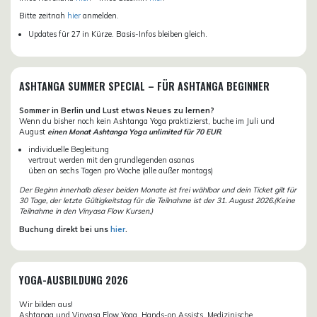
Bitte zeitnah
hier
anmelden.
Updates für 27 in Kürze. Basis-Infos bleiben gleich.
ASHTANGA SUMMER SPECIAL – FÜR ASHTANGA BEGINNER
Sommer in Berlin und Lust etwas Neues zu lernen?
Wenn du bisher noch kein Ashtanga Yoga praktizierst, buche im Juli und
August
einen Monat Ashtanga Yoga unlimited für 70 EUR
.
individuelle Begleitung
vertraut werden mit den grundlegenden asanas
üben an sechs Tagen pro Woche (alle außer montags)
Der Beginn innerhalb dieser beiden Monate ist frei wählbar und dein Ticket gilt für
30 Tage, der letzte Gültigkeitstag für die Teilnahme ist der 31. August 2026.(Keine
Teilnahme in den Vinyasa Flow Kursen.)
Buchung direkt bei uns
hier
.
YOGA-AUSBILDUNG 2026
Wir bilden aus!
Ashtanga und Vinyasa Flow Yoga, Hands-on Assists, Medizinische