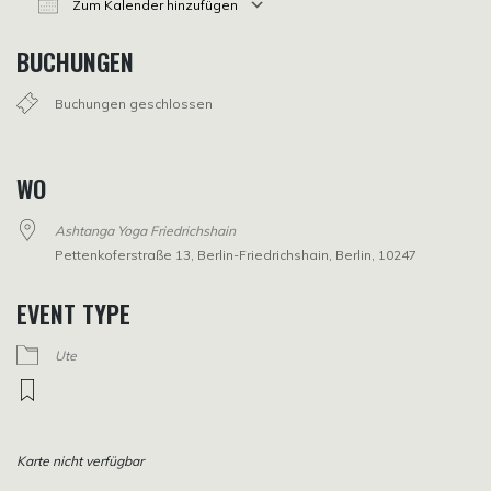
Zum Kalender hinzufügen
ICS herunterladen
Google Kalender
iCalendar
Office 365
Outlook Live
BUCHUNGEN
Buchungen geschlossen
WO
Ashtanga Yoga Friedrichshain
Pettenkoferstraße 13, Berlin-Friedrichshain, Berlin, 10247
EVENT TYPE
Ute
Karte nicht verfügbar