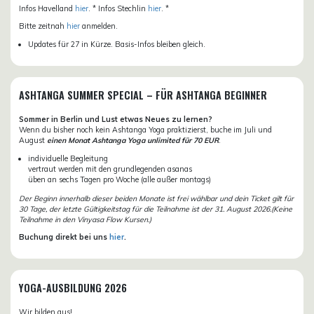
Infos Havelland
hier
. * Infos Stechlin
hier
. *
Bitte zeitnah
hier
anmelden.
Updates für 27 in Kürze. Basis-Infos bleiben gleich.
ASHTANGA SUMMER SPECIAL – FÜR ASHTANGA BEGINNER
Sommer in Berlin und Lust etwas Neues zu lernen?
Wenn du bisher noch kein Ashtanga Yoga praktizierst, buche im Juli und
August
einen Monat Ashtanga Yoga unlimited für 70 EUR
.
individuelle Begleitung
vertraut werden mit den grundlegenden asanas
üben an sechs Tagen pro Woche (alle außer montags)
Der Beginn innerhalb dieser beiden Monate ist frei wählbar und dein Ticket gilt für
30 Tage, der letzte Gültigkeitstag für die Teilnahme ist der 31. August 2026.(Keine
Teilnahme in den Vinyasa Flow Kursen.)
Buchung direkt bei uns
hier
.
YOGA-AUSBILDUNG 2026
Wir bilden aus!