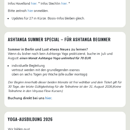
Infos Havelland
hier
. * Infos Stechlin
hier
. *
Bitte zeitnah
hier
anmelden.
Updates für 27 in Kürze. Basis-Infos bleiben gleich.
ASHTANGA SUMMER SPECIAL – FÜR ASHTANGA BEGINNER
Sommer in Berlin und Lust etwas Neues zu lernen?
Wenn du bisher noch kein Ashtanga Yoga praktizierst, buche im Juli und
August
einen Monat Ashtanga Yoga unlimited für 70 EUR
.
individuelle Begleitung
vertraut werden mit den grundlegenden asanas
üben an sechs Tagen pro Woche (alle außer montags)
Der Beginn innerhalb dieser beiden Monate ist frei wählbar und dein Ticket gilt für
30 Tage, der letzte Gültigkeitstag für die Teilnahme ist der 31. August 2026.(Keine
Teilnahme in den Vinyasa Flow Kursen.)
Buchung direkt bei uns
hier
.
YOGA-AUSBILDUNG 2026
Wir bilden aus!