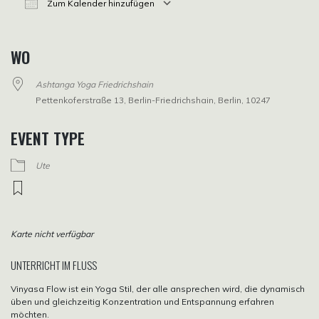
Zum Kalender hinzufügen
ICS herunterladen
Google Kalender
iCalendar
Office 365
Outlook Live
WO
Ashtanga Yoga Friedrichshain
Pettenkoferstraße 13, Berlin-Friedrichshain, Berlin, 10247
EVENT TYPE
Ute
Karte nicht verfügbar
UNTERRICHT IM FLUSS
Vinyasa Flow ist ein Yoga Stil, der alle ansprechen wird, die dynamisch
üben und gleichzeitig Konzentration und Entspannung erfahren
möchten.