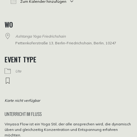
Zum Kalender hinzufügen
ICS herunterladen
Google Kalender
iCalendar
Office 365
Outlook Live
WO
Ashtanga Yoga Friedrichshain
Pettenkoferstraße 13, Berlin-Friedrichshain, Berlin, 10247
EVENT TYPE
Ute
Karte nicht verfügbar
UNTERRICHT IM FLUSS
Vinyasa Flow ist ein Yoga Stil, der alle ansprechen wird, die dynamisch
üben und gleichzeitig Konzentration und Entspannung erfahren
möchten.