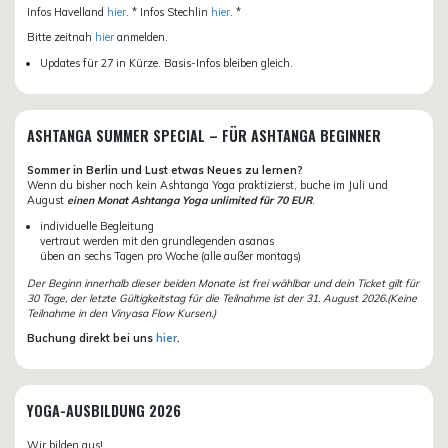
Infos Havelland
hier
. * Infos Stechlin
hier
. *
Bitte zeitnah
hier
anmelden.
Updates für 27 in Kürze. Basis-Infos bleiben gleich.
ASHTANGA SUMMER SPECIAL – FÜR ASHTANGA BEGINNER
Sommer in Berlin und Lust etwas Neues zu lernen?
Wenn du bisher noch kein Ashtanga Yoga praktizierst, buche im Juli und
August
einen Monat Ashtanga Yoga unlimited für 70 EUR
.
individuelle Begleitung
vertraut werden mit den grundlegenden asanas
üben an sechs Tagen pro Woche (alle außer montags)
Der Beginn innerhalb dieser beiden Monate ist frei wählbar und dein Ticket gilt für
30 Tage, der letzte Gültigkeitstag für die Teilnahme ist der 31. August 2026.(Keine
Teilnahme in den Vinyasa Flow Kursen.)
Buchung direkt bei uns
hier
.
YOGA-AUSBILDUNG 2026
Wir bilden aus!