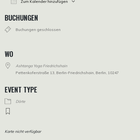
Zum Kalender hinzufügen
ICS herunterladen
Google Kalender
iCalendar
Office 365
Outlook Live
BUCHUNGEN
Buchungen geschlossen
WO
Ashtanga Yoga Friedrichshain
Pettenkoferstraße 13, Berlin-Friedrichshain, Berlin, 10247
EVENT TYPE
Dörte
Karte nicht verfügbar