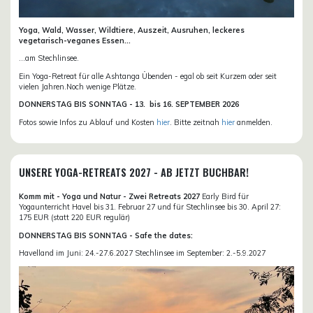
Yoga, Wald, Wasser, Wildtiere, Auszeit, Ausruhen, leckeres
vegetarisch-veganes Essen...
...am Stechlinsee.
Ein Yoga-Retreat für alle Ashtanga Übenden - egal ob seit Kurzem oder seit
vielen Jahren.Noch wenige Plätze.
DONN
ERSTAG BIS SONNTAG -
13. bis
16. SEPTEMBER 2026
Fotos sowie Infos zu Ablauf und Kosten
hier
. Bitte zeitnah
hier
anmelden.
UNSERE YOGA-RETREATS 2027 - AB JETZT BUCHBAR!
Komm mit - Yoga und Natur - Zwei Retreats 2027
Early Bird für
Yogaunterricht Havel bis 31. Februar 27 und für Stechlinsee bis 30. April 27:
175 EUR (statt 220 EUR regulär)
DONNERSTAG BIS SONNTAG - Safe the dates:
Havelland im Juni: 24.-27.6.2027 Stechlinsee im September: 2.-5.9.2027