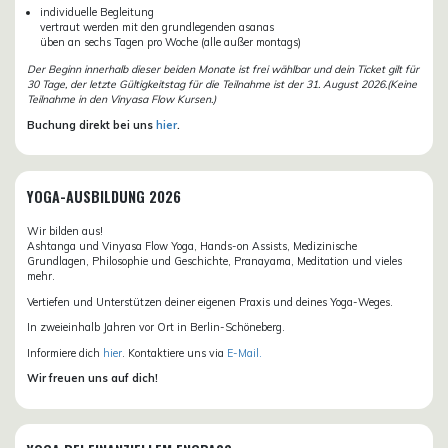
individuelle Begleitung
vertraut werden mit den grundlegenden asanas
üben an sechs Tagen pro Woche (alle außer montags)
Der Beginn innerhalb dieser beiden Monate ist frei wählbar und dein Ticket gilt für
30 Tage, der letzte Gültigkeitstag für die Teilnahme ist der 31. August 2026.(Keine
Teilnahme in den Vinyasa Flow Kursen.)
Buchung direkt bei uns
hier
.
YOGA-AUSBILDUNG 2026
Wir bilden aus!
Ashtanga und Vinyasa Flow Yoga, Hands-on Assists, Medizinische
Grundlagen, Philosophie und Geschichte, Pranayama, Meditation und vieles
mehr.
Vertiefen und Unterstützen deiner eigenen Praxis und deines Yoga-Weges.
In zweieinhalb Jahren vor Ort in Berlin-Schöneberg.
Informiere dich
hier
. Kontaktiere uns via
E-Mail.
Wir freuen uns auf dich!