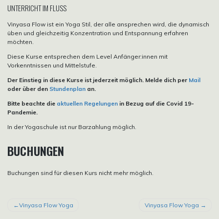
UNTERRICHT IM FLUSS
Vinyasa Flow ist ein Yoga Stil, der alle ansprechen wird, die dynamisch
üben und gleichzeitig Konzentration und Entspannung erfahren
möchten.
Diese Kurse entsprechen dem Level Anfänger:innen mit
Vorkenntnissen und Mittelstufe.
Der Einstieg in diese Kurse ist jederzeit möglich. Melde dich per
Mail
oder über den
Stundenplan
an.
Bitte beachte die
aktuellen Regelungen
in Bezug auf die Covid 19-
Pandemie.
In der Yogaschule ist nur Barzahlung möglich.
BUCHUNGEN
Buchungen sind für diesen Kurs nicht mehr möglich.
BEITRAGSNAVIGATION
Vinyasa Flow Yoga
Vinyasa Flow Yoga