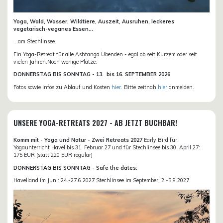
Yoga, Wald, Wasser, Wildtiere, Auszeit, Ausruhen, leckeres
vegetarisch-veganes Essen...
...am Stechlinsee.
Ein Yoga-Retreat für alle Ashtanga Übenden - egal ob seit Kurzem oder seit
vielen Jahren.Noch wenige Plätze.
DONN
ERSTAG BIS SONNTAG -
13. bis
16. SEPTEMBER 2026
Fotos sowie Infos zu Ablauf und Kosten
hier
. Bitte zeitnah
hier
anmelden.
UNSERE YOGA-RETREATS 2027 - AB JETZT BUCHBAR!
Komm mit - Yoga und Natur - Zwei Retreats 2027
Early Bird für
Yogaunterricht Havel bis 31. Februar 27 und für Stechlinsee bis 30. April 27:
175 EUR (statt 220 EUR regulär)
DONNERSTAG BIS SONNTAG - Safe the dates:
Havelland im Juni: 24.-27.6.2027 Stechlinsee im September: 2.-5.9.2027