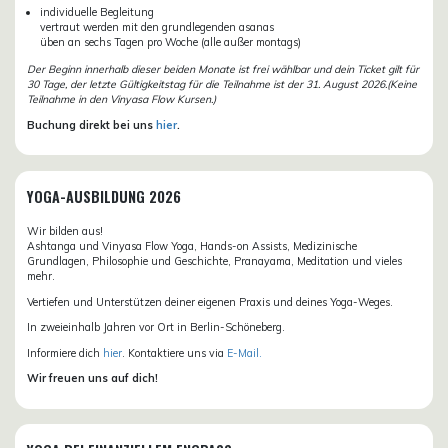
individuelle Begleitung
vertraut werden mit den grundlegenden asanas
üben an sechs Tagen pro Woche (alle außer montags)
Der Beginn innerhalb dieser beiden Monate ist frei wählbar und dein Ticket gilt für
30 Tage, der letzte Gültigkeitstag für die Teilnahme ist der 31. August 2026.(Keine
Teilnahme in den Vinyasa Flow Kursen.)
Buchung direkt bei uns
hier
.
YOGA-AUSBILDUNG 2026
Wir bilden aus!
Ashtanga und Vinyasa Flow Yoga, Hands-on Assists, Medizinische
Grundlagen, Philosophie und Geschichte, Pranayama, Meditation und vieles
mehr.
Vertiefen und Unterstützen deiner eigenen Praxis und deines Yoga-Weges.
In zweieinhalb Jahren vor Ort in Berlin-Schöneberg.
Informiere dich
hier
. Kontaktiere uns via
E-Mail.
Wir freuen uns auf dich!