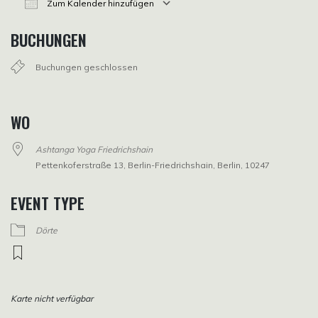
Zum Kalender hinzufügen
ICS herunterladen
Google Kalender
iCalendar
Office 365
Outlook Live
BUCHUNGEN
Buchungen geschlossen
WO
Ashtanga Yoga Friedrichshain
Pettenkoferstraße 13, Berlin-Friedrichshain, Berlin, 10247
EVENT TYPE
Dörte
Karte nicht verfügbar