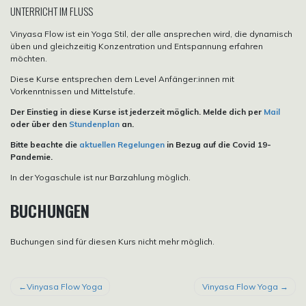
UNTERRICHT IM FLUSS
Vinyasa Flow ist ein Yoga Stil, der alle ansprechen wird, die dynamisch
üben und gleichzeitig Konzentration und Entspannung erfahren
möchten.
Diese Kurse entsprechen dem Level Anfänger:innen mit
Vorkenntnissen und Mittelstufe.
Der Einstieg in diese Kurse ist jederzeit möglich. Melde dich per
Mail
oder über den
Stundenplan
an.
Bitte beachte die
aktuellen Regelungen
in Bezug auf die Covid 19-
Pandemie.
In der Yogaschule ist nur Barzahlung möglich.
BUCHUNGEN
Buchungen sind für diesen Kurs nicht mehr möglich.
BEITRAGSNAVIGATION
Vinyasa Flow Yoga
Vinyasa Flow Yoga