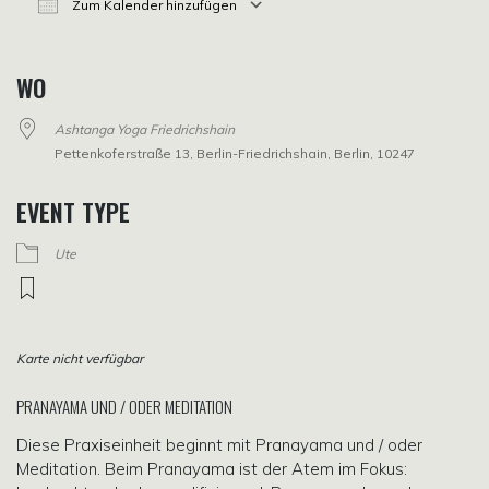
Zum Kalender hinzufügen
ICS herunterladen
Google Kalender
iCalendar
Office 365
Outlook Live
WO
Ashtanga Yoga Friedrichshain
Pettenkoferstraße 13, Berlin-Friedrichshain, Berlin, 10247
EVENT TYPE
Ute
Karte nicht verfügbar
PRANAYAMA UND / ODER MEDITATION
Diese Praxiseinheit beginnt mit Pranayama und / oder
Meditation. Beim Pranayama ist der Atem im Fokus: