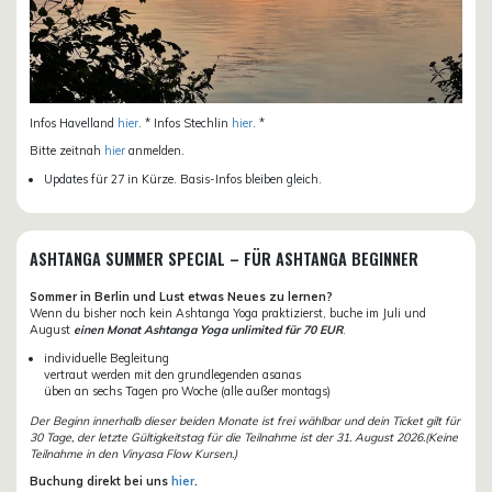
Infos Havelland
hier
. * Infos Stechlin
hier
. *
Bitte zeitnah
hier
anmelden.
Updates für 27 in Kürze. Basis-Infos bleiben gleich.
ASHTANGA SUMMER SPECIAL – FÜR ASHTANGA BEGINNER
Sommer in Berlin und Lust etwas Neues zu lernen?
Wenn du bisher noch kein Ashtanga Yoga praktizierst, buche im Juli und
August
einen Monat Ashtanga Yoga unlimited für 70 EUR
.
individuelle Begleitung
vertraut werden mit den grundlegenden asanas
üben an sechs Tagen pro Woche (alle außer montags)
Der Beginn innerhalb dieser beiden Monate ist frei wählbar und dein Ticket gilt für
30 Tage, der letzte Gültigkeitstag für die Teilnahme ist der 31. August 2026.(Keine
Teilnahme in den Vinyasa Flow Kursen.)
Buchung direkt bei uns
hier
.