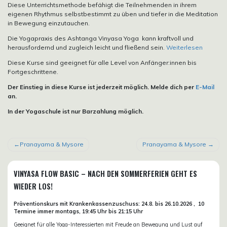
Diese Unterrichtsmethode befähigt die Teilnehmenden in ihrem
eigenen Rhythmus selbstbestimmt zu üben und tiefer in die Meditation
in Bewegung einzutauchen.
Die Yogapraxis des Ashtanga Vinyasa Yoga kann kraftvoll und
herausfordernd und zugleich leicht und fließend sein.
Weiterlesen
Diese Kurse sind geeignet für alle Level von Anfänger:innen bis
Fortgeschrittene.
Der Einstieg in diese Kurse ist jederzeit möglich. Melde dich per
E-Mail
an.
In der Yogaschule ist nur Barzahlung möglich.
BEITRAGSNAVIGATION
Pranayama & Mysore
Pranayama & Mysore
VINYASA FLOW BASIC – NACH DEN SOMMERFERIEN GEHT ES
WIEDER LOS!
Präventionskurs mit Krankenkassenzuschuss:
24.8. bis 26.10.
2026 ,
10
Termine immer montags, 19:45 Uhr bis 21:15 Uhr
Geeignet für alle Yoga-Interessierten mit Freude an Bewegung und Lust auf