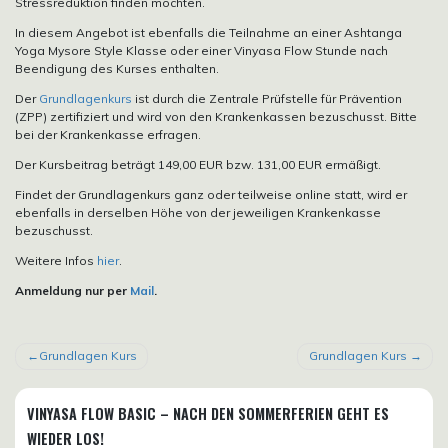
Stressreduktion finden möchten.
In diesem Angebot ist ebenfalls die Teilnahme an einer Ashtanga
Yoga Mysore Style Klasse oder einer Vinyasa Flow Stunde nach
Beendigung des Kurses enthalten.
Der
Grundlagenkurs
ist durch die Zentrale Prüfstelle für Prävention
(ZPP) zertifiziert und wird von den Krankenkassen bezuschusst. Bitte
bei der Krankenkasse erfragen.
Der Kursbeitrag beträgt 149,00 EUR bzw. 131,00 EUR ermäßigt.
Findet der Grundlagenkurs ganz oder teilweise online statt, wird er
ebenfalls in derselben Höhe von der jeweiligen Krankenkasse
bezuschusst.
Weitere Infos
hier
.
Anmeldung nur per
Mail
.
BEITRAGSNAVIGATION
Grundlagen Kurs
Grundlagen Kurs
VINYASA FLOW BASIC – NACH DEN SOMMERFERIEN GEHT ES
WIEDER LOS!