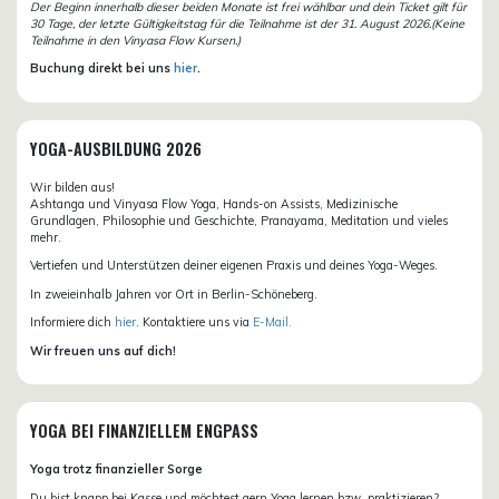
Der Beginn innerhalb dieser beiden Monate ist frei wählbar und dein Ticket gilt für
30 Tage, der letzte Gültigkeitstag für die Teilnahme ist der 31. August 2026.(Keine
Teilnahme in den Vinyasa Flow Kursen.)
Buchung direkt bei uns
hier
.
YOGA-AUSBILDUNG 2026
Wir bilden aus!
Ashtanga und Vinyasa Flow Yoga, Hands-on Assists, Medizinische
Grundlagen, Philosophie und Geschichte, Pranayama, Meditation und vieles
mehr.
Vertiefen und Unterstützen deiner eigenen Praxis und deines Yoga-Weges.
In zweieinhalb Jahren vor Ort in Berlin-Schöneberg.
Informiere dich
hier
. Kontaktiere uns via
E-Mail.
Wir freuen uns auf dich!
YOGA BEI FINANZIELLEM ENGPASS
Yoga trotz finanzieller Sorge
Du bist knapp bei Kasse und möchtest gern Yoga lernen bzw. praktizieren?