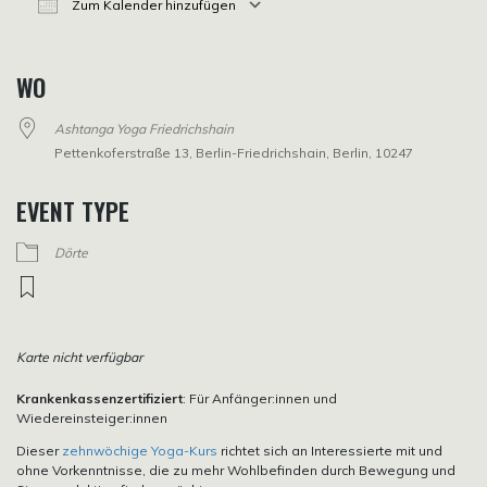
Zum Kalender hinzufügen
ICS herunterladen
Google Kalender
iCalendar
Office 365
Outlook Live
WO
Ashtanga Yoga Friedrichshain
Pettenkoferstraße 13, Berlin-Friedrichshain, Berlin, 10247
EVENT TYPE
Dörte
Karte nicht verfügbar
Krankenkassenzertifiziert
: Für Anfänger:innen und
Wiedereinsteiger:innen
Dieser
zehnwöchige Yoga-Kurs
richtet sich an Interessierte mit und
ohne Vorkenntnisse, die zu mehr Wohlbefinden durch Bewegung und