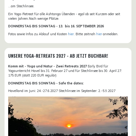
...am Stechlinsee.
Ein Yoga-Retreat für alle Ashtanga Übenden - egal ob seit Kurzem oder seit
vielen Jahren.Noch wenige Plätze.
DONN
ERSTAG BIS SONNTAG -
13. bis
16. SEPTEMBER 2026
Fotos sowie Infos zu Ablauf und Kosten
hier
. Bitte zeitnah
hier
anmelden.
UNSERE YOGA-RETREATS 2027 - AB JETZT BUCHBAR!
Komm mit - Yoga und Natur - Zwei Retreats 2027
Early Bird für
Yogaunterricht Havel bis 31. Februar 27 und für Stechlinsee bis 30. April 27:
175 EUR (statt 220 EUR regulär)
DONNERSTAG BIS SONNTAG - Safe the dates:
Havelland im Juni: 24.-27.6.2027 Stechlinsee im September: 2.-5.9.2027