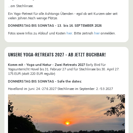
...am Stechlinsee.
Ein Yoga-Retreat für alle Ashtanga Übenden - egal ob seit Kurzem oder seit
vielen Jahren.Noch wenige Plätze.
DONN
ERSTAG BIS SONNTAG -
13. bis
16. SEPTEMBER 2026
Fotos sowie Infos zu Ablauf und Kosten
hier
. Bitte zeitnah
hier
anmelden.
UNSERE YOGA-RETREATS 2027 - AB JETZT BUCHBAR!
Komm mit - Yoga und Natur - Zwei Retreats 2027
Early Bird für
Yogaunterricht Havel bis 31. Februar 27 und für Stechlinsee bis 30. April 27:
175 EUR (statt 220 EUR regulär)
DONNERSTAG BIS SONNTAG - Safe the dates:
Havelland im Juni: 24.-27.6.2027 Stechlinsee im September: 2.-5.9.2027