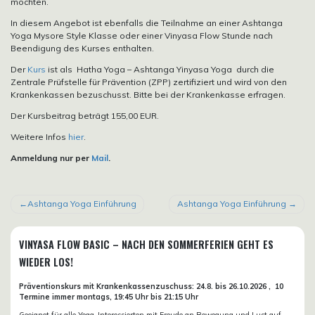
möchten.
In diesem Angebot ist ebenfalls die Teilnahme an einer Ashtanga
Yoga Mysore Style Klasse oder einer Vinyasa Flow Stunde nach
Beendigung des Kurses enthalten.
Der
Kurs
ist als Hatha Yoga – Ashtanga Yinyasa Yoga durch die
Zentrale Prüfstelle für Prävention (ZPP) zertifiziert und wird von den
Krankenkassen bezuschusst. Bitte bei der Krankenkasse erfragen.
Der Kursbeitrag beträgt 155,00 EUR.
Weitere Infos
hier
.
Anmeldung nur per
Mail
.
BEITRAGSNAVIGATION
Ashtanga Yoga Einführung
Ashtanga Yoga Einführung
VINYASA FLOW BASIC – NACH DEN SOMMERFERIEN GEHT ES
WIEDER LOS!
Präventionskurs mit Krankenkassenzuschuss:
24.8. bis 26.10.
2026 ,
10
Termine immer montags, 19:45 Uhr bis 21:15 Uhr
Geeignet für alle Yoga-Interessierten mit Freude an Bewegung und Lust auf