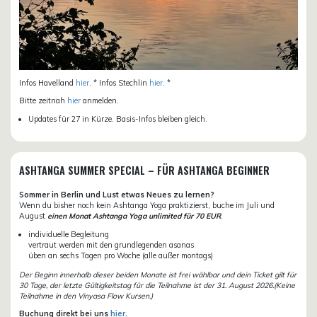
Infos Havelland
hier
. * Infos Stechlin
hier
. *
Bitte zeitnah
hier
anmelden.
Updates für 27 in Kürze. Basis-Infos bleiben gleich.
ASHTANGA SUMMER SPECIAL – FÜR ASHTANGA BEGINNER
Sommer in Berlin und Lust etwas Neues zu lernen?
Wenn du bisher noch kein Ashtanga Yoga praktizierst, buche im Juli und
August
einen Monat Ashtanga Yoga unlimited für 70 EUR
.
individuelle Begleitung
vertraut werden mit den grundlegenden asanas
üben an sechs Tagen pro Woche (alle außer montags)
Der Beginn innerhalb dieser beiden Monate ist frei wählbar und dein Ticket gilt für
30 Tage, der letzte Gültigkeitstag für die Teilnahme ist der 31. August 2026.(Keine
Teilnahme in den Vinyasa Flow Kursen.)
Buchung direkt bei uns
hier
.