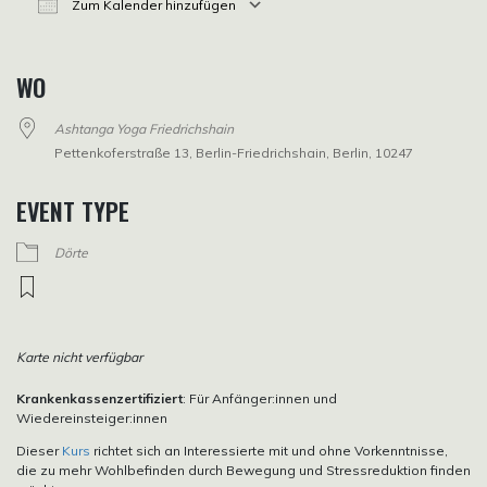
Zum Kalender hinzufügen
ICS herunterladen
Google Kalender
iCalendar
Office 365
Outlook Live
WO
Ashtanga Yoga Friedrichshain
Pettenkoferstraße 13, Berlin-Friedrichshain, Berlin, 10247
EVENT TYPE
Dörte
Karte nicht verfügbar
Krankenkassenzertifiziert
: Für Anfänger:innen und
Wiedereinsteiger:innen
Dieser
Kurs
richtet sich an Interessierte mit und ohne Vorkenntnisse,
die zu mehr Wohlbefinden durch Bewegung und Stressreduktion finden