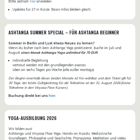
Bitte zeitnah
hier
anmelden.
Updates für 27 in Kürze. Basis-Infos bleiben gleich.
ASHTANGA SUMMER SPECIAL – FÜR ASHTANGA BEGINNER
Sommer in Berlin und Lust etwas Neues zu lernen?
Wenn du bisher noch kein Ashtanga Yoga praktizierst, buche im Juli und
August
einen Monat Ashtanga Yoga unlimited für 70 EUR
.
individuelle Begleitung
vertraut werden mit den grundlegenden asanas
üben an sechs Tagen pro Woche (alle außer montags)
Der Beginn innerhalb dieser beiden Monate ist frei wählbar und dein Ticket gilt für
30 Tage, der letzte Gültigkeitstag für die Teilnahme ist der 31. August 2026.(Keine
Teilnahme in den Vinyasa Flow Kursen.)
Buchung direkt bei uns
hier
.
YOGA-AUSBILDUNG 2026
Wir bilden aus!
Ashtanga und Vinyasa Flow Yoga, Hands-on Assists, Medizinische
Grundlagen, Philosophie und Geschichte, Pranayama, Meditation und vieles