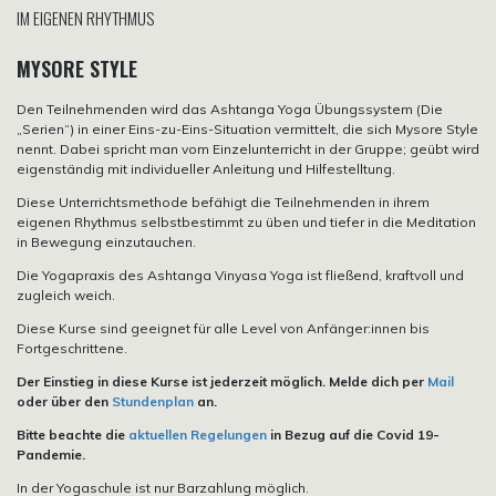
IM EIGENEN RHYTHMUS
MYSORE STYLE
Den Teilnehmenden wird das Ashtanga Yoga Übungssystem (Die
„Serien“) in einer Eins-zu-Eins-Situation vermittelt, die sich Mysore Style
nennt. Dabei spricht man vom Einzelunterricht in der Gruppe; geübt wird
eigenständig mit individueller Anleitung und Hilfestelltung.
Diese Unterrichtsmethode befähigt die Teilnehmenden in ihrem
eigenen Rhythmus selbstbestimmt zu üben und tiefer in die Meditation
in Bewegung einzutauchen.
Die Yogapraxis des Ashtanga Vinyasa Yoga ist fließend, kraftvoll und
zugleich weich.
Diese Kurse sind geeignet für alle Level von Anfänger:innen bis
Fortgeschrittene.
Der Einstieg in diese Kurse ist jederzeit möglich. Melde dich per
Mail
oder über den
Stundenplan
an.
Bitte beachte die
aktuellen Regelungen
in Bezug auf die Covid 19-
Pandemie.
In der Yogaschule ist nur Barzahlung möglich.