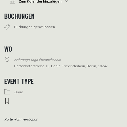
Zum Kalender hinzufügen
ICS herunterladen
Google Kalender
iCalendar
Office 365
Outlook Live
BUCHUNGEN
Buchungen geschlossen
WO
Ashtanga Yoga Friedrichshain
Pettenkoferstraße 13, Berlin-Friedrichshain, Berlin, 10247
EVENT TYPE
Dörte
Karte nicht verfügbar