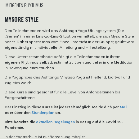
IM EIGENEN RHYTHMUS
MYSORE STYLE
Den Teilnehmenden wird das Ashtanga Yoga Übungssystem (Die
„Serien“) in einer Eins-zu-Eins-Situation vermittelt, die sich Mysore Style
nennt. Dabei spricht man vom Einzelunterricht in der Gruppe; geübt wird
eigenständig mit individueller Anleitung und Hilfestelltung.
Diese Unterrichtsmethode befähigt die Teilnehmenden in ihrem
eigenen Rhythmus selbstbestimmt zu üben und tiefer in die Meditation
in Bewegung einzutauchen.
Die Yogapraxis des Ashtanga Vinyasa Yoga ist fließend, kraftvoll und
zugleich weich.
Diese Kurse sind geeignet für alle Level von Anfänger:innen bis
Fortgeschrittene.
Der Einstieg in diese Kurse ist jederzeit möglich. Melde dich per
Mail
oder über den
Stundenplan
an.
Bitte beachte die
aktuellen Regelungen
in Bezug auf die Covid 19-
Pandemie.
In der Yogaschule ist nur Barzahlung möglich.