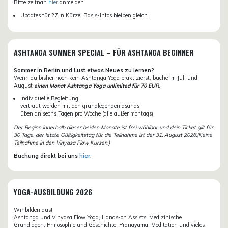
Bitte zeitnah
hier
anmelden.
Updates für 27 in Kürze. Basis-Infos bleiben gleich.
ASHTANGA SUMMER SPECIAL – FÜR ASHTANGA BEGINNER
Sommer in Berlin und Lust etwas Neues zu lernen?
Wenn du bisher noch kein Ashtanga Yoga praktizierst, buche im Juli und
August
einen Monat Ashtanga Yoga unlimited für 70 EUR
.
individuelle Begleitung
vertraut werden mit den grundlegenden asanas
üben an sechs Tagen pro Woche (alle außer montags)
Der Beginn innerhalb dieser beiden Monate ist frei wählbar und dein Ticket gilt für
30 Tage, der letzte Gültigkeitstag für die Teilnahme ist der 31. August 2026.(Keine
Teilnahme in den Vinyasa Flow Kursen.)
Buchung direkt bei uns
hier
.
YOGA-AUSBILDUNG 2026
Wir bilden aus!
Ashtanga und Vinyasa Flow Yoga, Hands-on Assists, Medizinische
Grundlagen, Philosophie und Geschichte, Pranayama, Meditation und vieles