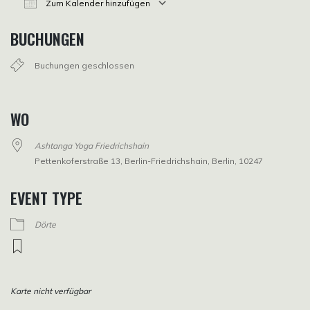
Zum Kalender hinzufügen
ICS herunterladen
Google Kalender
iCalendar
Office 365
Outlook Live
BUCHUNGEN
Buchungen geschlossen
WO
Ashtanga Yoga Friedrichshain
Pettenkoferstraße 13, Berlin-Friedrichshain, Berlin, 10247
EVENT TYPE
Dörte
Karte nicht verfügbar