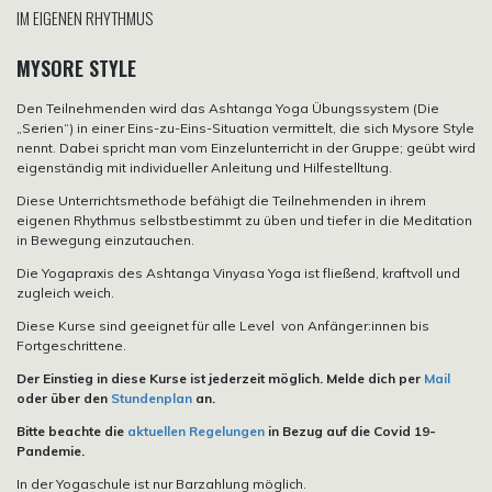
IM EIGENEN RHYTHMUS
MYSORE STYLE
Den Teilnehmenden wird das Ashtanga Yoga Übungssystem (Die
„Serien“) in einer Eins-zu-Eins-Situation vermittelt, die sich Mysore Style
nennt. Dabei spricht man vom Einzelunterricht in der Gruppe; geübt wird
eigenständig mit individueller Anleitung und Hilfestelltung.
Diese Unterrichtsmethode befähigt die Teilnehmenden in ihrem
eigenen Rhythmus selbstbestimmt zu üben und tiefer in die Meditation
in Bewegung einzutauchen.
Die Yogapraxis des Ashtanga Vinyasa Yoga ist fließend, kraftvoll und
zugleich weich.
Diese Kurse sind geeignet für alle Level von Anfänger:innen bis
Fortgeschrittene.
Der Einstieg in diese Kurse ist jederzeit möglich. Melde dich per
Mail
oder über den
Stundenplan
an.
Bitte beachte die
aktuellen Regelungen
in Bezug auf die Covid 19-
Pandemie.
In der Yogaschule ist nur Barzahlung möglich.