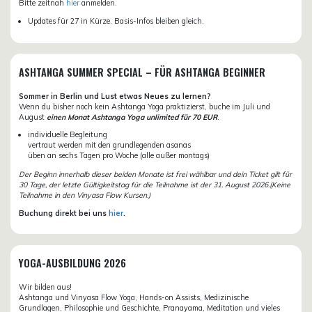
Bitte zeitnah
hier
anmelden.
Updates für 27 in Kürze. Basis-Infos bleiben gleich.
ASHTANGA SUMMER SPECIAL – FÜR ASHTANGA BEGINNER
Sommer in Berlin und Lust etwas Neues zu lernen?
Wenn du bisher noch kein Ashtanga Yoga praktizierst, buche im Juli und
August
einen Monat Ashtanga Yoga unlimited für 70 EUR
.
individuelle Begleitung
vertraut werden mit den grundlegenden asanas
üben an sechs Tagen pro Woche (alle außer montags)
Der Beginn innerhalb dieser beiden Monate ist frei wählbar und dein Ticket gilt für
30 Tage, der letzte Gültigkeitstag für die Teilnahme ist der 31. August 2026.(Keine
Teilnahme in den Vinyasa Flow Kursen.)
Buchung direkt bei uns
hier
.
YOGA-AUSBILDUNG 2026
Wir bilden aus!
Ashtanga und Vinyasa Flow Yoga, Hands-on Assists, Medizinische
Grundlagen, Philosophie und Geschichte, Pranayama, Meditation und vieles