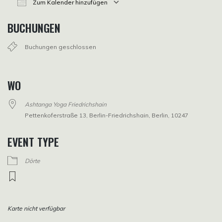
Zum Kalender hinzufügen
ICS herunterladen
Google Kalender
iCalendar
Office 365
Outlook Live
BUCHUNGEN
Buchungen geschlossen
WO
Ashtanga Yoga Friedrichshain
Pettenkoferstraße 13, Berlin-Friedrichshain, Berlin, 10247
EVENT TYPE
Dörte
Karte nicht verfügbar