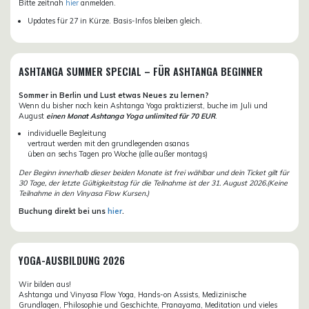
Bitte zeitnah
hier
anmelden.
Updates für 27 in Kürze. Basis-Infos bleiben gleich.
ASHTANGA SUMMER SPECIAL – FÜR ASHTANGA BEGINNER
Sommer in Berlin und Lust etwas Neues zu lernen?
Wenn du bisher noch kein Ashtanga Yoga praktizierst, buche im Juli und
August
einen Monat Ashtanga Yoga unlimited für 70 EUR
.
individuelle Begleitung
vertraut werden mit den grundlegenden asanas
üben an sechs Tagen pro Woche (alle außer montags)
Der Beginn innerhalb dieser beiden Monate ist frei wählbar und dein Ticket gilt für
30 Tage, der letzte Gültigkeitstag für die Teilnahme ist der 31. August 2026.(Keine
Teilnahme in den Vinyasa Flow Kursen.)
Buchung direkt bei uns
hier
.
YOGA-AUSBILDUNG 2026
Wir bilden aus!
Ashtanga und Vinyasa Flow Yoga, Hands-on Assists, Medizinische
Grundlagen, Philosophie und Geschichte, Pranayama, Meditation und vieles