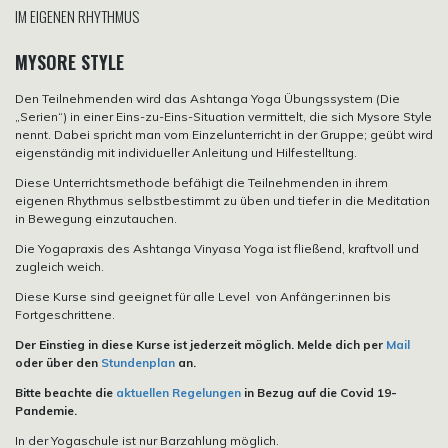
IM EIGENEN RHYTHMUS
MYSORE STYLE
Den Teilnehmenden wird das Ashtanga Yoga Übungssystem (Die
„Serien“) in einer Eins-zu-Eins-Situation vermittelt, die sich Mysore Style
nennt. Dabei spricht man vom Einzelunterricht in der Gruppe; geübt wird
eigenständig mit individueller Anleitung und Hilfestelltung.
Diese Unterrichtsmethode befähigt die Teilnehmenden in ihrem
eigenen Rhythmus selbstbestimmt zu üben und tiefer in die Meditation
in Bewegung einzutauchen.
Die Yogapraxis des Ashtanga Vinyasa Yoga ist fließend, kraftvoll und
zugleich weich.
Diese Kurse sind geeignet für alle Level von Anfänger:innen bis
Fortgeschrittene.
Der Einstieg in diese Kurse ist jederzeit möglich. Melde dich per
Mail
oder über den
Stundenplan
an.
Bitte beachte die
aktuellen Regelungen
in Bezug auf die Covid 19-
Pandemie.
In der Yogaschule ist nur Barzahlung möglich.