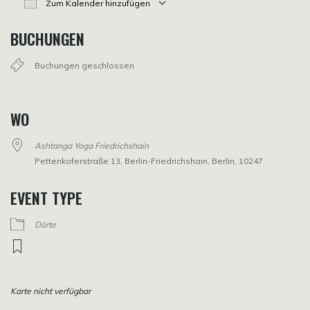
Zum Kalender hinzufügen
ICS herunterladen
Google Kalender
iCalendar
Office 365
Outlook Live
BUCHUNGEN
Buchungen geschlossen
WO
Ashtanga Yoga Friedrichshain
Pettenkoferstraße 13, Berlin-Friedrichshain, Berlin, 10247
EVENT TYPE
Dörte
Karte nicht verfügbar