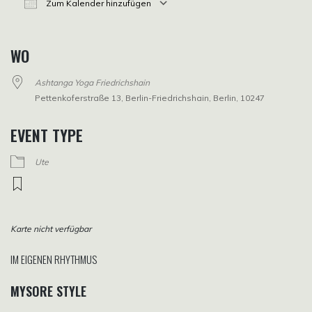
Zum Kalender hinzufügen
ICS herunterladen
Google Kalender
iCalendar
Office 365
Outlook Live
WO
Ashtanga Yoga Friedrichshain
Pettenkoferstraße 13, Berlin-Friedrichshain, Berlin, 10247
EVENT TYPE
Ute
Karte nicht verfügbar
IM EIGENEN RHYTHMUS
MYSORE STYLE