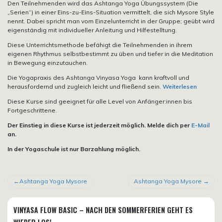
Den Teilnehmenden wird das Ashtanga Yoga Übungssystem (Die
„Serien“) in einer Eins-zu-Eins-Situation vermittelt, die sich Mysore Style
nennt. Dabei spricht man vom Einzelunterricht in der Gruppe; geübt wird
eigenständig mit individueller Anleitung und Hilfestelltung.
Diese Unterrichtsmethode befähigt die Teilnehmenden in ihrem
eigenen Rhythmus selbstbestimmt zu üben und tiefer in die Meditation
in Bewegung einzutauchen.
Die Yogapraxis des Ashtanga Vinyasa Yoga kann kraftvoll und
herausfordernd und zugleich leicht und fließend sein.
Weiterlesen
Diese Kurse sind geeignet für alle Level von Anfänger:innen bis
Fortgeschrittene.
Der Einstieg in diese Kurse ist jederzeit möglich. Melde dich per
E-Mail
an.
In der Yogaschule ist nur Barzahlung möglich.
BEITRAGSNAVIGATION
Ashtanga Yoga Mysore
Ashtanga Yoga Mysore
VINYASA FLOW BASIC – NACH DEN SOMMERFERIEN GEHT ES