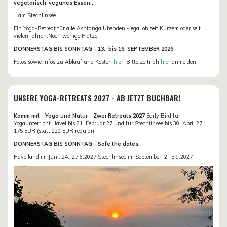
vegetarisch-veganes Essen...
...am Stechlinsee.
Ein Yoga-Retreat für alle Ashtanga Übenden - egal ob seit Kurzem oder seit
vielen Jahren.Noch wenige Plätze.
DONN
ERSTAG BIS SONNTAG -
13. bis
16. SEPTEMBER 2026
Fotos sowie Infos zu Ablauf und Kosten
hier
. Bitte zeitnah
hier
anmelden.
UNSERE YOGA-RETREATS 2027 - AB JETZT BUCHBAR!
Komm mit - Yoga und Natur - Zwei Retreats 2027
Early Bird für
Yogaunterricht Havel bis 31. Februar 27 und für Stechlinsee bis 30. April 27:
175 EUR (statt 220 EUR regulär)
DONNERSTAG BIS SONNTAG - Safe the dates:
Havelland im Juni: 24.-27.6.2027 Stechlinsee im September: 2.-5.9.2027