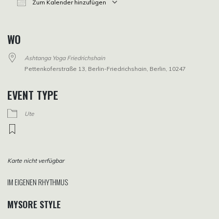
Zum Kalender hinzufügen
ICS herunterladen
Google Kalender
iCalendar
Office 365
Outlook Live
WO
Ashtanga Yoga Friedrichshain
Pettenkoferstraße 13, Berlin-Friedrichshain, Berlin, 10247
EVENT TYPE
Ute
Karte nicht verfügbar
IM EIGENEN RHYTHMUS
MYSORE STYLE