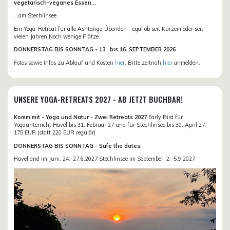
vegetarisch-veganes Essen...
...am Stechlinsee.
Ein Yoga-Retreat für alle Ashtanga Übenden - egal ob seit Kurzem oder seit
vielen Jahren.Noch wenige Plätze.
DONN
ERSTAG BIS SONNTAG -
13. bis
16. SEPTEMBER 2026
Fotos sowie Infos zu Ablauf und Kosten
hier
. Bitte zeitnah
hier
anmelden.
UNSERE YOGA-RETREATS 2027 - AB JETZT BUCHBAR!
Komm mit - Yoga und Natur - Zwei Retreats 2027
Early Bird für
Yogaunterricht Havel bis 31. Februar 27 und für Stechlinsee bis 30. April 27:
175 EUR (statt 220 EUR regulär)
DONNERSTAG BIS SONNTAG - Safe the dates:
Havelland im Juni: 24.-27.6.2027 Stechlinsee im September: 2.-5.9.2027