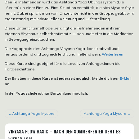
Den Teilnehmenden wird das Ashtanga Yoga Übungssystem (Die
„Serien“) in einer Eins-zu-Eins-Situation vermittelt, die sich Mysore Style
nennt. Dabei spricht man vom Einzelunterricht in der Gruppe; geübt wird
eigenständig mit individueller Anleitung und Hilfestelltung.
Diese Unterrichtsmethode befähigt die Teilnehmenden in ihrem
eigenen Rhythmus selbstbestimmt zu üben und tiefer in die Meditation
in Bewegung einzutauchen.
Die Yogapraxis des Ashtanga Vinyasa Yoga kann kraftvoll und
herausfordernd und zugleich leicht und fließend sein.
Weiterlesen
Diese Kurse sind geeignet für alle Level von Anfänger:innen bis
Fortgeschrittene.
Der Einstieg in diese Kurse ist jederzeit möglich. Melde dich per
E-Mail
an.
In der Yogaschule ist nur Barzahlung möglich.
BEITRAGSNAVIGATION
Ashtanga Yoga Mysore
Ashtanga Yoga Mysore
VINYASA FLOW BASIC – NACH DEN SOMMERFERIEN GEHT ES