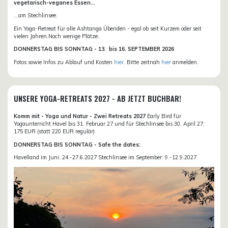
vegetarisch-veganes Essen...
...am Stechlinsee.
Ein Yoga-Retreat für alle Ashtanga Übenden - egal ob seit Kurzem oder seit
vielen Jahren.Noch wenige Plätze.
DONN
ERSTAG BIS SONNTAG -
13. bis
16. SEPTEMBER 2026
Fotos sowie Infos zu Ablauf und Kosten
hier
. Bitte zeitnah
hier
anmelden.
UNSERE YOGA-RETREATS 2027 - AB JETZT BUCHBAR!
Komm mit - Yoga und Natur - Zwei Retreats 2027
Early Bird für
Yogaunterricht Havel bis 31. Februar 27 und für Stechlinsee bis 30. April 27:
175 EUR (statt 220 EUR regulär)
DONNERSTAG BIS SONNTAG - Safe the dates:
Havelland im Juni: 24.-27.6.2027 Stechlinsee im September: 9.-12.9.2027