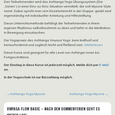
Den Teilnehmenden wird das Ashtanga Yoga Übungssystem (Die
„Serien“) in einer Eins-zu-Eins-Situation vermittelt, die sich Mysore Style
nennt. Dabei spricht man vom Einzelunterricht in der Gruppe; geübt wird
eigenständig mit individueller Anleitung und Hilfestelltung.
Diese Unterrichtsmethode befähigt die Teilnehmenden in ihrem
eigenen Rhythmus selbstbestimmt zu üben und tiefer in die Meditation
in Bewegung einzutauchen.
Die Yogapraxis des Ashtanga Vinyasa Yoga kann kraftvoll und
herausfordernd und zugleich leicht und fließend sein.
Weiterlesen
Diese Kurse sind geeignet für alle Level von Anfänger:innen bis
Fortgeschrittene.
Der Einstieg in diese Kurse ist jederzeit möglich. Melde dich per
E-Mail
an.
In der Yogaschule ist nur Barzahlung möglich.
BEITRAGSNAVIGATION
Ashtanga Yoga Mysore
Ashtanga Yoga Mysore
VINYASA FLOW BASIC – NACH DEN SOMMERFERIEN GEHT ES