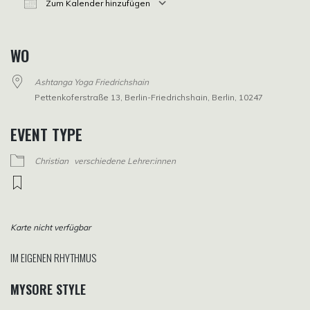
Zum Kalender hinzufügen
ICS herunterladen
Google Kalender
iCalendar
Office 365
Outlook Live
WO
Ashtanga Yoga Friedrichshain
Pettenkoferstraße 13, Berlin-Friedrichshain, Berlin, 10247
EVENT TYPE
Christian
verschiedene Lehrer:innen
Karte nicht verfügbar
IM EIGENEN RHYTHMUS
MYSORE STYLE