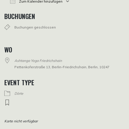
Zum Kalender hinzufügen
ICS herunterladen
Google Kalender
iCalendar
Office 365
Outlook Live
BUCHUNGEN
Buchungen geschlossen
WO
Ashtanga Yoga Friedrichshain
Pettenkoferstraße 13, Berlin-Friedrichshain, Berlin, 10247
EVENT TYPE
Dörte
Karte nicht verfügbar