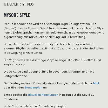
IM EIGENEN RHYTHMUS
MYSORE STYLE
Den Teilnehmenden wird das Ashtanga Yoga Übungssystem (Die
„Serien“) in einer Eins-zu-Eins-Situation vermittelt, die sich Mysore Style
nennt. Dabei spricht man vom Einzelunterricht in der Gruppe; geübt wird
eigenständig mit individueller Anleitung und Hilfestelltung.
Diese Unterrichtsmethode befähigt die Teilnehmenden in ihrem
eigenen Rhythmus selbstbestimmt zu üben und tiefer in die Meditation
in Bewegung einzutauchen.
Die Yogapraxis des Ashtanga Vinyasa Yoga ist fließend, kraftvoll und
zugleich weich.
Diese Kurse sind geeignet für alle Level von Anfänger:innen bis
Fortgeschrittene.
Der Einstieg in diese Kurse ist jederzeit möglich. Melde dich per
Mail
oder über den
Stundenplan
an.
Bitte beachte die
aktuellen Regelungen
in Bezug auf die Covid 19-
Pandemie.
In der Yogaschule ist nur Barzahlung möglich.