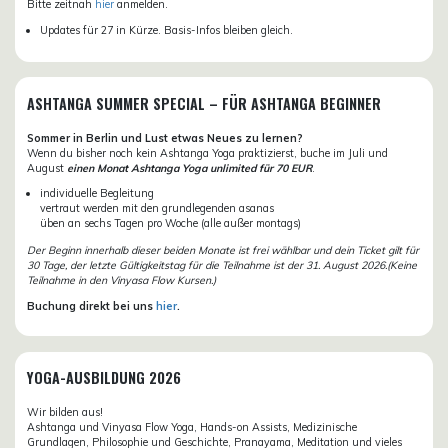
Bitte zeitnah
hier
anmelden.
Updates für 27 in Kürze. Basis-Infos bleiben gleich.
ASHTANGA SUMMER SPECIAL – FÜR ASHTANGA BEGINNER
Sommer in Berlin und Lust etwas Neues zu lernen?
Wenn du bisher noch kein Ashtanga Yoga praktizierst, buche im Juli und
August
einen Monat Ashtanga Yoga unlimited für 70 EUR
.
individuelle Begleitung
vertraut werden mit den grundlegenden asanas
üben an sechs Tagen pro Woche (alle außer montags)
Der Beginn innerhalb dieser beiden Monate ist frei wählbar und dein Ticket gilt für
30 Tage, der letzte Gültigkeitstag für die Teilnahme ist der 31. August 2026.(Keine
Teilnahme in den Vinyasa Flow Kursen.)
Buchung direkt bei uns
hier
.
YOGA-AUSBILDUNG 2026
Wir bilden aus!
Ashtanga und Vinyasa Flow Yoga, Hands-on Assists, Medizinische
Grundlagen, Philosophie und Geschichte, Pranayama, Meditation und vieles