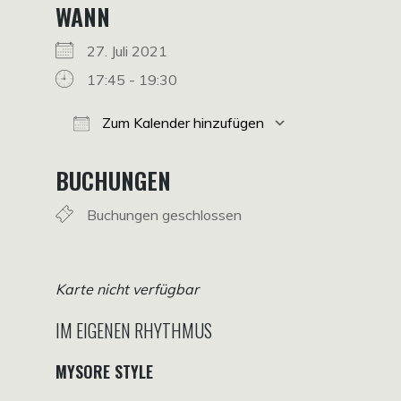
WANN
27. Juli 2021
17:45 - 19:30
Zum Kalender hinzufügen
ICS herunterladen
Google Kalender
iCalendar
Office 365
Outlook Live
BUCHUNGEN
Buchungen geschlossen
Karte nicht verfügbar
IM EIGENEN RHYTHMUS
MYSORE STYLE