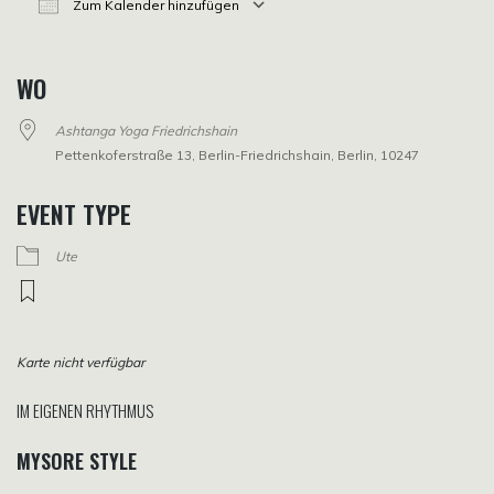
Zum Kalender hinzufügen
ICS herunterladen
Google Kalender
iCalendar
Office 365
Outlook Live
WO
Ashtanga Yoga Friedrichshain
Pettenkoferstraße 13, Berlin-Friedrichshain, Berlin, 10247
EVENT TYPE
Ute
Karte nicht verfügbar
IM EIGENEN RHYTHMUS
MYSORE STYLE