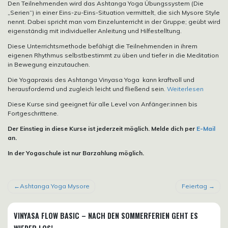
Den Teilnehmenden wird das Ashtanga Yoga Übungssystem (Die
„Serien“) in einer Eins-zu-Eins-Situation vermittelt, die sich Mysore Style
nennt. Dabei spricht man vom Einzelunterricht in der Gruppe; geübt wird
eigenständig mit individueller Anleitung und Hilfestelltung.
Diese Unterrichtsmethode befähigt die Teilnehmenden in ihrem
eigenen Rhythmus selbstbestimmt zu üben und tiefer in die Meditation
in Bewegung einzutauchen.
Die Yogapraxis des Ashtanga Vinyasa Yoga kann kraftvoll und
herausfordernd und zugleich leicht und fließend sein.
Weiterlesen
Diese Kurse sind geeignet für alle Level von Anfänger:innen bis
Fortgeschrittene.
Der Einstieg in diese Kurse ist jederzeit möglich. Melde dich per
E-Mail
an.
In der Yogaschule ist nur Barzahlung möglich.
BEITRAGSNAVIGATION
Ashtanga Yoga Mysore
Feiertag
VINYASA FLOW BASIC – NACH DEN SOMMERFERIEN GEHT ES