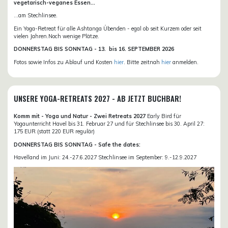
vegetarisch-veganes Essen...
...am Stechlinsee.
Ein Yoga-Retreat für alle Ashtanga Übenden - egal ob seit Kurzem oder seit
vielen Jahren.Noch wenige Plätze.
DONN
ERSTAG BIS SONNTAG -
13. bis
16. SEPTEMBER 2026
Fotos sowie Infos zu Ablauf und Kosten
hier
. Bitte zeitnah
hier
anmelden.
UNSERE YOGA-RETREATS 2027 - AB JETZT BUCHBAR!
Komm mit - Yoga und Natur - Zwei Retreats 2027
Early Bird für
Yogaunterricht Havel bis 31. Februar 27 und für Stechlinsee bis 30. April 27:
175 EUR (statt 220 EUR regulär)
DONNERSTAG BIS SONNTAG - Safe the dates:
Havelland im Juni: 24.-27.6.2027 Stechlinsee im September: 9.-12.9.2027