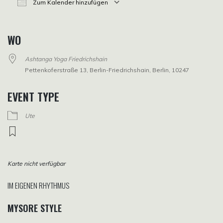
Zum Kalender hinzufügen
ICS herunterladen
Google Kalender
iCalendar
Office 365
Outlook Live
WO
Ashtanga Yoga Friedrichshain
Pettenkoferstraße 13, Berlin-Friedrichshain, Berlin, 10247
EVENT TYPE
Ute
Karte nicht verfügbar
IM EIGENEN RHYTHMUS
MYSORE STYLE