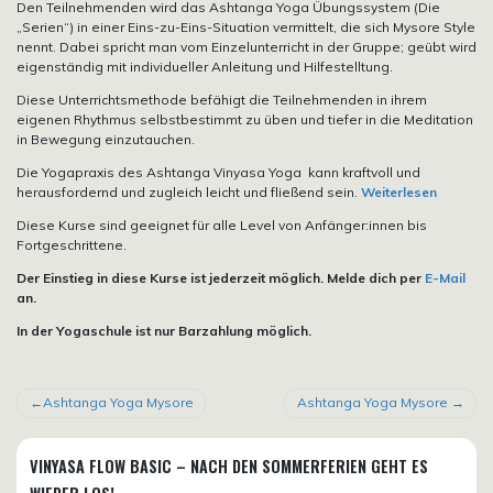
Den Teilnehmenden wird das Ashtanga Yoga Übungssystem (Die
„Serien“) in einer Eins-zu-Eins-Situation vermittelt, die sich Mysore Style
nennt. Dabei spricht man vom Einzelunterricht in der Gruppe; geübt wird
eigenständig mit individueller Anleitung und Hilfestelltung.
Diese Unterrichtsmethode befähigt die Teilnehmenden in ihrem
eigenen Rhythmus selbstbestimmt zu üben und tiefer in die Meditation
in Bewegung einzutauchen.
Die Yogapraxis des Ashtanga Vinyasa Yoga kann kraftvoll und
herausfordernd und zugleich leicht und fließend sein.
Weiterlesen
Diese Kurse sind geeignet für alle Level von Anfänger:innen bis
Fortgeschrittene.
Der Einstieg in diese Kurse ist jederzeit möglich. Melde dich per
E-Mail
an.
In der Yogaschule ist nur Barzahlung möglich.
BEITRAGSNAVIGATION
Ashtanga Yoga Mysore
Ashtanga Yoga Mysore
VINYASA FLOW BASIC – NACH DEN SOMMERFERIEN GEHT ES