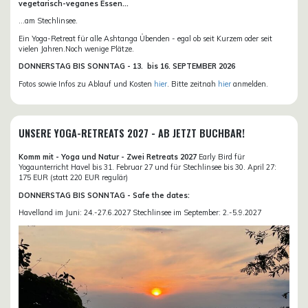
vegetarisch-veganes Essen...
...am Stechlinsee.
Ein Yoga-Retreat für alle Ashtanga Übenden - egal ob seit Kurzem oder seit
vielen Jahren.Noch wenige Plätze.
DONN
ERSTAG BIS SONNTAG -
13. bis
16. SEPTEMBER 2026
Fotos sowie Infos zu Ablauf und Kosten
hier
. Bitte zeitnah
hier
anmelden.
UNSERE YOGA-RETREATS 2027 - AB JETZT BUCHBAR!
Komm mit - Yoga und Natur - Zwei Retreats 2027
Early Bird für
Yogaunterricht Havel bis 31. Februar 27 und für Stechlinsee bis 30. April 27:
175 EUR (statt 220 EUR regulär)
DONNERSTAG BIS SONNTAG - Safe the dates:
Havelland im Juni: 24.-27.6.2027 Stechlinsee im September: 2.-5.9.2027