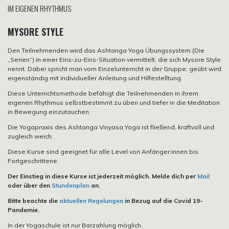
IM EIGENEN RHYTHMUS
MYSORE STYLE
Den Teilnehmenden wird das Ashtanga Yoga Übungssystem (Die
„Serien“) in einer Eins-zu-Eins-Situation vermittelt, die sich Mysore Style
nennt. Dabei spricht man vom Einzelunterricht in der Gruppe; geübt wird
eigenständig mit individueller Anleitung und Hilfestelltung.
Diese Unterrichtsmethode befähigt die Teilnehmenden in ihrem
eigenen Rhythmus selbstbestimmt zu üben und tiefer in die Meditation
in Bewegung einzutauchen.
Die Yogapraxis des Ashtanga Vinyasa Yoga ist fließend, kraftvoll und
zugleich weich.
Diese Kurse sind geeignet für alle Level von Anfänger:innen bis
Fortgeschrittene.
Der Einstieg in diese Kurse ist jederzeit möglich. Melde dich per
Mail
oder über den
Stundenplan
an.
Bitte beachte die
aktuellen Regelungen
in Bezug auf die Covid 19-
Pandemie.
In der Yogaschule ist nur Barzahlung möglich.