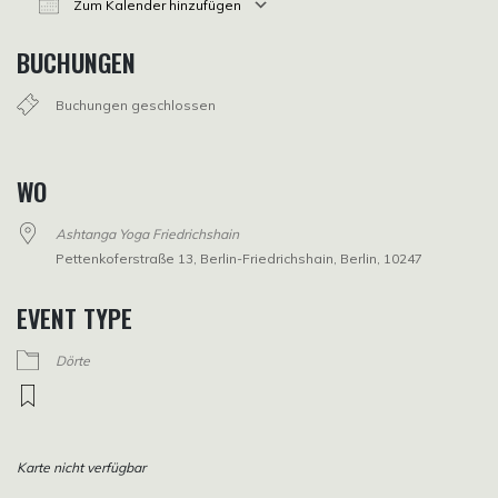
Zum Kalender hinzufügen
ICS herunterladen
Google Kalender
iCalendar
Office 365
Outlook Live
BUCHUNGEN
Buchungen geschlossen
WO
Ashtanga Yoga Friedrichshain
Pettenkoferstraße 13, Berlin-Friedrichshain, Berlin, 10247
EVENT TYPE
Dörte
Karte nicht verfügbar