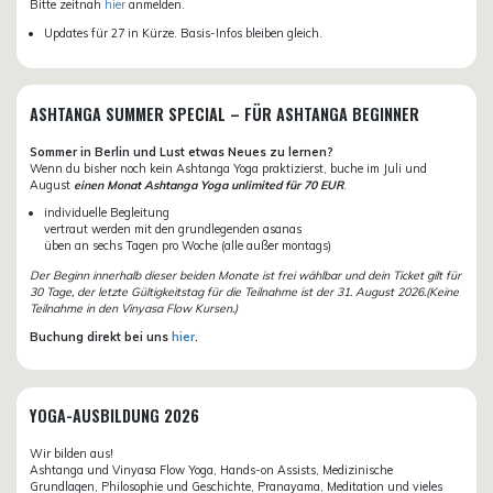
Bitte zeitnah
hier
anmelden.
Updates für 27 in Kürze. Basis-Infos bleiben gleich.
ASHTANGA SUMMER SPECIAL – FÜR ASHTANGA BEGINNER
Sommer in Berlin und Lust etwas Neues zu lernen?
Wenn du bisher noch kein Ashtanga Yoga praktizierst, buche im Juli und
August
einen Monat Ashtanga Yoga unlimited für 70 EUR
.
individuelle Begleitung
vertraut werden mit den grundlegenden asanas
üben an sechs Tagen pro Woche (alle außer montags)
Der Beginn innerhalb dieser beiden Monate ist frei wählbar und dein Ticket gilt für
30 Tage, der letzte Gültigkeitstag für die Teilnahme ist der 31. August 2026.(Keine
Teilnahme in den Vinyasa Flow Kursen.)
Buchung direkt bei uns
hier
.
YOGA-AUSBILDUNG 2026
Wir bilden aus!
Ashtanga und Vinyasa Flow Yoga, Hands-on Assists, Medizinische
Grundlagen, Philosophie und Geschichte, Pranayama, Meditation und vieles