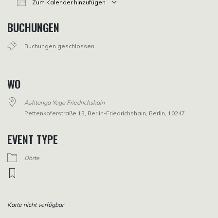
Zum Kalender hinzufügen
ICS herunterladen
Google Kalender
iCalendar
Office 365
Outlook Live
BUCHUNGEN
Buchungen geschlossen
WO
Ashtanga Yoga Friedrichshain
Pettenkoferstraße 13, Berlin-Friedrichshain, Berlin, 10247
EVENT TYPE
Dörte
Karte nicht verfügbar