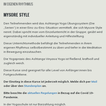
IM EIGENEN RHYTHMUS
MYSORE STYLE
Den Teilnehmenden wird das Ashtanga Yoga Übungssystem (Die
„Serien“) in einer Eins-zu-Eins-Situation vermittelt, die sich Mysore Style
nennt. Dabei spricht man vom Einzelunterricht in der Gruppe; geübt wird
eigenständig mit individueller Anleitung und Hilfestelltung.
Diese Unterrichtsmethode befähigt die Teilnehmenden in ihrem
eigenen Rhythmus selbstbestimmt zu üben und tiefer in die Meditation
in Bewegung einzutauchen.
Die Yogapraxis des Ashtanga Vinyasa Yoga ist fließend, kraftvoll und
zugleich weich.
Diese Kurse sind geeignet für alle Level von Anfänger:innen bis
Fortgeschrittene.
Der Einstieg in diese Kurse ist jederzeit möglich. Melde dich per
Mail
oder über den
Stundenplan
an.
Bitte beachte die
aktuellen Regelungen
in Bezug auf die Covid 19-
Pandemie.
In der Yogaschule ist nur Barzahlung möglich.