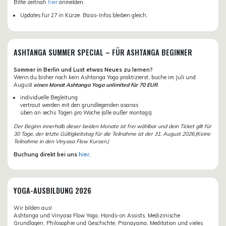
Bitte zeitnah
hier
anmelden.
Updates für 27 in Kürze. Basis-Infos bleiben gleich.
ASHTANGA SUMMER SPECIAL – FÜR ASHTANGA BEGINNER
Sommer in Berlin und Lust etwas Neues zu lernen?
Wenn du bisher noch kein Ashtanga Yoga praktizierst, buche im Juli und
August
einen Monat Ashtanga Yoga unlimited für 70 EUR
.
individuelle Begleitung
vertraut werden mit den grundlegenden asanas
üben an sechs Tagen pro Woche (alle außer montags)
Der Beginn innerhalb dieser beiden Monate ist frei wählbar und dein Ticket gilt für
30 Tage, der letzte Gültigkeitstag für die Teilnahme ist der 31. August 2026.(Keine
Teilnahme in den Vinyasa Flow Kursen.)
Buchung direkt bei uns
hier
.
YOGA-AUSBILDUNG 2026
Wir bilden aus!
Ashtanga und Vinyasa Flow Yoga, Hands-on Assists, Medizinische
Grundlagen, Philosophie und Geschichte, Pranayama, Meditation und vieles