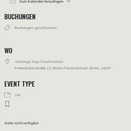
Zum Kalender hinzufügen
ICS herunterladen
Google Kalender
iCalendar
Office 365
Outlook Live
BUCHUNGEN
Buchungen geschlossen
WO
Ashtanga Yoga Friedrichshain
Pettenkoferstraße 13, Berlin-Friedrichshain, Berlin, 10247
EVENT TYPE
Ute
Karte nicht verfügbar