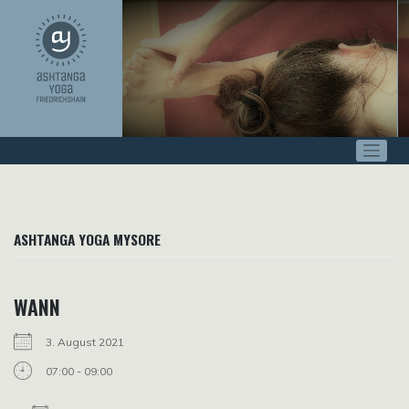
Zum
Inhalt
springen
ASHTANGA YOGA MYSORE
WANN
3. August 2021
07:00 - 09:00