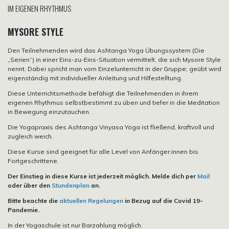
IM EIGENEN RHYTHMUS
MYSORE STYLE
Den Teilnehmenden wird das Ashtanga Yoga Übungssystem (Die
„Serien“) in einer Eins-zu-Eins-Situation vermittelt, die sich Mysore Style
nennt. Dabei spricht man vom Einzelunterricht in der Gruppe; geübt wird
eigenständig mit individueller Anleitung und Hilfestelltung.
Diese Unterrichtsmethode befähigt die Teilnehmenden in ihrem
eigenen Rhythmus selbstbestimmt zu üben und tiefer in die Meditation
in Bewegung einzutauchen.
Die Yogapraxis des Ashtanga Vinyasa Yoga ist fließend, kraftvoll und
zugleich weich.
Diese Kurse sind geeignet für alle Level von Anfänger:innen bis
Fortgeschrittene.
Der Einstieg in diese Kurse ist jederzeit möglich. Melde dich per
Mail
oder über den
Stundenplan
an.
Bitte beachte die
aktuellen Regelungen
in Bezug auf die Covid 19-
Pandemie.
In der Yogaschule ist nur Barzahlung möglich.