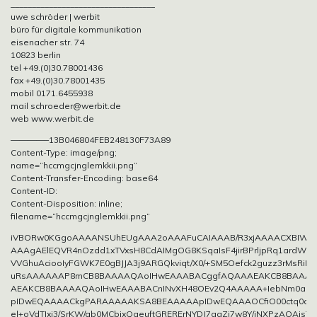
__________________________________
uwe schröder | werbit
büro für digitale kommunikation
eisenacher str. 74
10823 berlin
tel +49.(0)30.78001436
fax +49.(0)30.78001435
mobil 0171.6455938
mail schroeder@werbit.de
web www.werbit.de
————–13B046804FEB248130F73A89
Content-Type: image/png;
name=“hccmgcjnglemkkii.png“
Content-Transfer-Encoding: base64
Content-ID:
Content-Disposition: inline;
filename=“hccmgcjnglemkkii.png“
iVBORw0KGgoAAAANSUhEUgAAA2oAAAFuCAIAAAB/R3xjAAAACXBIW
AAAgAElEQVR4nOzdd1xTVxsH8CdAIMgOG8KSqaIsF4jirBPrljpRq1ardW+L
VVGhuAciooIyFGWK7E0gBJJA3j9ARGQkviqt/X0/+SM5Oefck2guzz3rMsR
uRsAAAAAAP8mCB8BAAAAQAoIHwEAAABACggfAQAAAEAKCB8BAAAA
AEAKCB8BAAAAQAoIHwEAAABACnINvXH48OEv2Q4AAAAA+IebNm0ao
pIDwEQAAAACkgPARAAAAAKSA8BEAAAAApIDwEQAAAOCfiO00ctq0acM
el+oVdTIxj3/SrKW/ab0MCbixQaeuftGRERErNYDJ7gaZj7w8Y/iNXPzAOAjsT