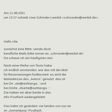
Am 11.06.2021
um 13:17 schrieb Uwe Schröder | werbit
<schroeder@werbit.de>:
Hallo Ute,
zunächst eine Bitte: sende doch
berufliche Mails bitte immer an
„schroeder@werbit.de“.
Da schaue ich am häufigsten rein.
Nach einer Reihe von Tests habe
ich endlich verstanden, wie das mit der Mail
für Reservierungen funktioniert: es wird die
Mailadresse des „Autors“ genutzt, das ist
bei Dir
„ute@ashtanga…“und
bei Dörte
„doerte@ashtanga…“.
Die hatten wir aber beide in das
Info-Postfach weitergeleitet.
Das habe ich geändert: sie landen von nun an
im „Anmeldung“-Postfach.