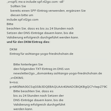
„v=spf1 mx a include:spf.nl2go.com -all“
Sollten Sie
bereits einen SPF-Eintrag verwenden, ergänzen Sie
diesen bitte um
include:spf.nl2go.com
Bitte
beachten Sie, dass es bis zu 24 Stunden nach
Setzen der DNS-Einträge dauern kann, bis die
Validierung erfolgreich durchgeführt werden kann.
und für den DKIM Eintrag dies:
DKIM
Eintrag für ashtanga-yoga-friedrichshain.de
Bitte hinterlegen Sie
den folgenden TXT-Eintrag im DNS von
newsletter2go._domainkey.ashtanga-yoga-friedrichshain.de
„v=DKIM1;
k=rsa;
p=MIGfMA0GCSqGSIb3DQEBAQUAA4GNADCBiQKBgQC7+lwpZ79C5NTTq
Bitte beachten Sie, dass es
bis zu 24 Stunden nach Setzen der
DNS-Einträge dauern kann, bis die
Validierung erfolgreich durchgeführt
werden kann.