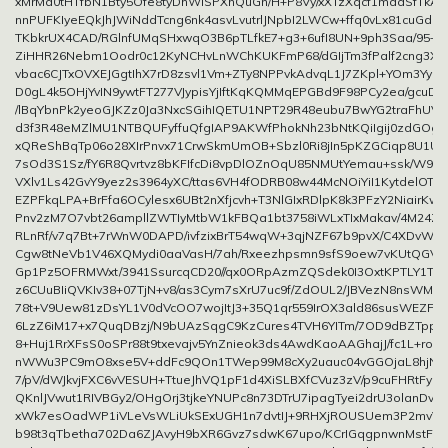
xMrMa0tHTfbN1Bty5Ofe8tyDhWISPXhQuGn/H+P8Vy/xXTzXqcf1maaSfTkA
nnPUFKIyeEQkJhJWiNddTcng6nk4asvLvutrlJNpbI2LWCw+ffq0vLx81cuGdu
TKbkrUX4CAD/RGlnfUMqSHxwqO3B6pTLfkE7+g3+6ufI8UN+9ph3Saa/95+T
ZiHHR26Nebm1Oodr0c12KyNCHvLnWChKUKFmP68/dGIjTm3fPalf2cng3X0
vbac6CJTxOVXEJGgtIhX7rD8zsvl1Vm+ZTy8NPPvkAdvqL1J7ZKpl+YOm3YyRW
D0gL4k5OHjYvIN9ywtFT277VJypisYjIftKqKQMMqEPGBd9F98PCy2ea/gcuD
/lBqYbnPk2yeoGJKZz0Ja3NxcSGihIQETU1NPT29R48eubu7BwYG2traFhUV
d3f3R48eMZlMU1NTBQUFyffuQfgIAP9AKWfPhokNh23bNtKQiIgij0zdGOg
xQReShBqTp06o28XIrPnvx71CrwSkmUmOB+Sbzl0Ri8jIn5pKZGCiqp8U1Ul
7sOd3S1Sz/fY6R8Qvrtvz8bKFIfcDi8vpDlOZnOqU85NMUtYemau+ssk/W9m
VXlv1Ls42GvY9yez2s3964yXC/ttas6VH4fODRB08w44McNOiYiI1KytdelOT
EZPFkqLPA+BrFfa6OCylesx6UBt2nXfjcvh+T3NlGIxRDlpK8k3PFzY2NiairKws
Pnv2zM7O7vbt26ampllZWTIyMtbW1kFBQa1bt3758iWLxTIxMakav/4M24ZzY2
RLnRf/v7q7Bt+7rWnW0DAPD/ivfzixBrT54wqW+3qjNZF67b9pvX/C4XDvWQe
Cgw8tNeVb1V46XQMydi0aaVasH/7ah/Rxeezhpsmn9sfS9oew7vKUtQGV/
Gp1Pz5OFRMWxt/3941SsurcqCD20//qx0ORpAzmZQSdek0I3OxtKPTLY1Tt
z6CUuBIiQVKIv38+07TjN+v8/as3Cym7sXrU7uc9f/ZdOUL2/JBVezN8nsWMs
78t+V9Uew81zDsYL1V0dVcOO7wojItJ3+35Q1qr559IrOX3ald86susWEZF5v
6LzZ6iM17+x7QuqDBzj/N9bUAzSqgC9KzCures4TVH6YITm/7OD9dBZTppel
8+Huj1RrXFsS0oSPr88t9txevajv5YnZnieok3ds4AwdKaoAAGhajJ/fc1L+ro
nWWu3PC9mO8xse5V+ddFc9QOn1TWep99M8cXy2uauc04vGGOjaL8hjNbx
7/pV/dWJkvjFXC6vVESUH+TtueJhVQ1pF1d4XiSLBXfCVuz3zV/p9cuFHRtFyn
QKnlJVwut1RIVBGy2/OHgOrj3tjkeYNUPc8n73DTrU7ipagTyei2drU3olanDvC
xWk7esOadWP1iVLeVsWLiUkSExUGH1n7dvtIJ+9RHXjROUSUem3P2mvV
b98t3qTbetha702Da6ZJAvyH9bXR6Gvz7sdwK67upo/KCrIGqgpnwnMstFh