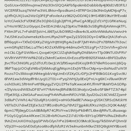
QaSUcx+50SfmuJmw2Wz3I3nSlQQAkFb5pakmbDabbb8y4j90d1VB3F/LR
WCER5f3uzq7NYnFw3WL8hIsr+llpsdkum1+8TRPGn18x3NnGyMDYpqP7vJ
q1tfhQUXJ1ux2WzOj0FEJPafovleAzz962QvDD/4Q19HS45BS9tuY9YEvakkIh
loYcC/vek3cFV/0NE2fe3OjhbG2gb2jtPHLjrRwCgA9EpJZcf1VYJ1GRKeNuq2l
u7HisW9lZ2czGIyqoLDe0DA1NbUqZ0pKiuTNk6b3sSBgRtdJAWrmqkTFUh
PXtm3PzL7+Fah87/jaV+L/d6TjuUbD9952+dkw4v3LxiXIvWMduNuVwivcHrt4
7xUShKzuOuIwmekzKbcmURyx2WPqwZy23/201DDy+O4/5kzQtA1faf+uVP
Bff6qqX++TXfeDGXKyZWjyVHJttWJRg4vZedF7jMY4Wv2Pn7BRMV7h3av3t
u+mGRq9ZS5xLLu/7fe14OZsXh/tlHp44dmu0+fC5SzgPj+7ZOnVVh+gDvVn/
m1CkLC/jyFGWl6v+LQoqxKHJXC1lZqhI/n5qiRyDYd9AH+TTp09NTU0VFRV
WVlhYWFFRYWRkZGEzZMmfCwXmU0+Ezozf5HB92lSFAMA+BhFl/2u8VstXD
JtvcTfoChNGRLyrJZdTcUf10xcJLW2//9SwyndSKioj0Hfr376leRGoainUj6Qq+
9lkPTapJzOOqfzNtbsfJXkMsqEgj/Mqcm1ExJWT/boCMp+iy+daiNud7uW3Pf6
Rozo7Ov3lIiIioqKiNhteg/obV4gUmEr1f2XyOLrDPJc2HPB8kGG1KvgSvc9UZF
6fWt1xw3dWqdfHbUycjI12T01++Pyq2WHj2y0ExQPnU+g6XC+i/8uwI0hVt
osh03oKLSftHmFvrtFBkyigyZVQUZPfeTa/Kwxcxt4YLffrWP9bMYDAGDRpk
+/ZtyVsrzdW83uDF87vrY7YkAHwJBRd9b5S3/naIjcvQwbo5F8/eFTZ3i74IplN
ITfjxt3ISjLs2MGAuFwuUaqPh4WRubmRifOUY8/L3yul2Gu216CWdZZjarnN2
3d8uPCVWh14u702u6jR1rUdrlQ+aIHi0cf6x8lE7vNxq+gS5XC5RScDM1kYtL
V6TlsDU7diwfZEjEe3z279fEcnBoRQy78Vt27Jjjpk6Uf/XszWJSc3Q0K4uMjCM
6pm17ffj8ejyD1oA8B/k8yR74C/RVY+w19WjvPk84fiTL6tedjRRvTLdtuaxqp/x
PSGySQgGAeAfKeeC312B+bROiumZZi7d1Y/6+93Y1qOfBPtV/NuZ/nBoR+
9VnZmUnXGYra2gqGPWbO/yn7rPe284tmt3O9McdCkvqyTk50WvFQhm0/9fD
VDji2IY+aoG/vE0sEytoa6todfph/lzR1W3e/munbnN9urZ93Q6IgtAtY8bse6