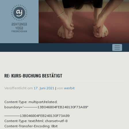
Zum
Inhalt
springen
RE: KURS-BUCHUNG BESTÄTIGT
Veröffentlicht am
17. Juni 2021
|
von
werbit
Content-Type: multipart/related;
boundary=“————13B046804FEB248130F73A89″
————–13B046804FEB248130F73A89
Content-Type: text/html; charset=utf-8
Content-Transfer-Encoding: 8bit