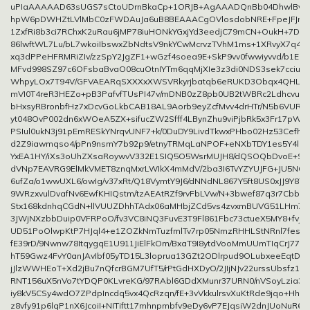
uPIaAAAAAD63sUGS7sCtoUDrnBkaCp+1ORJB+AgAAADQnBb04DhwlBvPE
hpW6pDWHZtLVlMbC0zFWDAuJa6uB8BEAAACgOVlosdobNRE+FpeJFJmyw
1ZxfRi8b3ci7RChxK2uRau6jMP78iuHONkYGxjYd3eedjC79mCN+OukH+7DZ2l
86lwftWL7Lu/bL7wkoiIbswxZbNdtsV9nkYCwMcrvzTVhM1ms+1XRvyX7q4qT
xq3dPPeHFRMRiZIv/zzSpY2JgZF1+wGzf4soea9E+SkP9vv0fwwiyvvd/b1Ei
MFvd998SZ97c6OFsbaBvaO08cuOtnIYTm6qqMjXIe3z3di0NDS3sek7cciuDiE
WhpyLOx7T94V/GFVAEARqSXXXxXWSVRkyrjbatqb6eRUKD3Obqx4QHL140
mVI0T4reR3HEZo+pB3PafvfTUsPI47v/mDNB0zZ8pb0UB2tWBRc2Ldhcvu77
bHxsyRBronbfHz7xDcvGoLkbCAB18AL9Aorb9eyZcfMvv4drHTr/N5b6VURu
yt048OvP002dn6xWOeA5ZX+sifucZW2Sfff4LBynZhu9viPjbRk5x3Fr17pWv8
PSIul0ukN3j91pEmRESkYNrqvUNF7+k/0DuDY9LivdTkwxPHbo02Hz53Cefh0
d2Z9iawmqso4/pPn9nsmY7b92p9/etnyTRMqLaNPOF+eNXbTDY1es5Y4l1ze
YxEA1HY/iXs3oUhZXsaRoywvV332E1SIQ5O5WsrMUJH8/dQSOQbDvoE+SJ
dVNp7EAVRG9ElMkVMET8znqMxrLWIkX4mMdV/2ba3I6TvYZYUJFG+JU5N6Ni
6ufZa/o1wwUXL6/owIg/v37xRt/Q18VymtY9J6/dNNdNL867Y5ft8US0xJJ9Y87
9WRzxvulDvafNv6EwfKHIQstm/tzAEAtRZf9rvFbLVw/N+3bwef87q3r7Cbb3E3
Stx168kdnhqCGdN+llVUUZDhhTAdx06aMHbjZCd5vs4zvxmBUVG51LHm74
3JWjNXzbbDuip0VFRPoO/fv3VC8iNQ3FuvE3T9Fl861Fbc73ctueX5MY8+fvj8q
UD51PoOlwpKtP7HJql4+e1ZOZkNmTuzfmlTv7rp05NmzRHHLStNRnl7fes
fE39rD/9Nwnw78ItqygqE1U911JiElFkOm/BxaT9I8ytdVooMmUUmTIqCrJ77
hT59Gwz4FvY0anJAvIbf05yTD15L3loprua13GZt2ODlrpud9OLubxeeEqtDL5
jJlzWWHEoT+Xd2jBu7nQfcrBGM7UfT5/rPtGdHXDyO/2JIjNJv22urssUbsfz15
RNT156uX5nVo7tYDQP0KLvreKG/97RAbl6GDdXMunr37URN0/nVSoyLzia30
iy8kV5CSy4wdO7ZPdpIncdq5vx4QcRzqn/fE+3vVkkulrsvXuKtRde9jqo+HhZ
z8vfy91p6lqP1nX6JcoiI+NITiftt17mhnpmbfv9eDy6vP7EJqsiW2dnJUoNuR6V