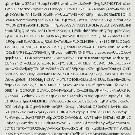
qXfoYMmwG79lx445bupE+VfP3iwmNUdHs//zOwP4Gvg8yR74S3TVI+x1cVVi
TVSvTLeteazqZ9yMrZV66UzWyYlOKx7KsO2nHj469Z/wm8/4a/o4/xdWi+/uG
qN3KrYuHmRN1EwSfnXju9NnY+UtszTWISMXYrr2FJmmbqBCRhnl7B1OihGb
5tM6KaZnmrl0Vz/q73djW49+/4D9Kj6zwsJCotzbT1psP3Is58Sy1SdmL3d
PXLBNZ7FlF/nO9RTtiJ672rfHJPpx8dWzcYRMBS1tRUMe8yc/1P2We9t5xfNbu
FhaKSfTgQeGm/X+M81+9xHfxXKcepxj1JF6fadrEZ9EatePQffepq92sVxMptZ
KjOvLR012TdTb8iRn3vLS/UNAXydRtpr9bBUq3rOUVOIyuARkZhIWCFedzUlg
r1FOpomB5uWXk1owJR2zKSwTqUkzviP1XCLNfl5/HNn+k132r5P6zQ2qO6nz
+WlUERFRRnp6JZGBQdW5U97QQJsoM0Oa2aAA8E+QdtY3pIISDg61tbVtN
fQEsBRYR9Zzp/V0/95+8JlgRPywsmoiIF7FrRN8f/PLsfvrzypaeqvUULQ/cc+hV
qxJ6b415+TL8/KbvPcYu3zXLkSqehjzkN3F8BRaLiOwnrZoyYMCkddOdqeJpW
GbNzzNQT+c5L/zh//uhcu4xfJo37JYGISBB3ckKfMb8mGE84GnB4qL4U3w7A1
oazwXiiXWlju8yT7qDRrW2bZMQYbC2RFpXqqzK7mqjk8weTOutxyUQcTZR
f7idFoNBWnKlI8yEw80lnfhIUoWPCQE71v+8814LZ/fhk7y8RhtXpPsHhEte/D
LYuveq36u5hI39BQhig1NZWIiMpTU7OJOBxOMzcSAKSUcvZsmNhw2LY/qy3
fztja2sWUWZWJhFRKb+MiKXIInHyHxNGrg1hDTlw7fLqntr1nuRL//a7wiXH
0J6DN94QERG/tJRIQUW1qZ4+NWtrXaKcrCwxEfH5pURMFkurvkRmUx8l9dq
QxeM6UilYVdu5VDOlR+Hzg0o7+odcG3Xt6bYPQ6gStjr4n330qseyfl1L5bjcvh
E1RIUpuzHjnrkU4LMtNktTdWacGU7deKraog52CobKmtqK8m72quKsOg7
0ZSitVL8cpUKQg/tv34sNHnaQE5m0InXpNDNzkaKQ30eDC1dw44ea0acH
59LpI8t22sxum/fXxgA+y2XiaEsiUlRkEb26cfpvp8E92rBYDKLIgBNXW/bp3dy
FyHWnjxhUt9uVZFSF67b9pvX/C4XDvWQfn/bfxWF3mNH6J47ufuHZdRfcOlYC
Fbfy5Sy7WmdePrCLiEjBduiM3twNru6HS8edDl/fmYiehYbyScfJyehtVcoFwd
3DT53P5Y0vYY3lU29chgV+/IAXuTDwxKfXQpPINS4kqIBEkh/v75TFPn/p08xlr
IzXv7HtC6oMHOMt0MqgnkZqoqretrSY9vffbxnOKHSpvH39ApNumDevvVfPP