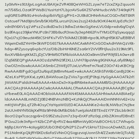
1y0iIvN+s91t/gvLogAaU8AXJeZVR408QeWHGZLzyw7eT2cxZXpZquuoNHn9
m7/S65cLOzaKlPWsBi1YusHzH7LbjcrAVSu6XZ57eNHucbcWb734i9qKPb/
uqlGRESdRk91vHrolvdsplbIiV5jJ1g/PH1+2U8tdCIHNnfrAaCOGD+/56T8XR/n
OstcueF7Md9jIrs5m/b5KXbf5LurcuH2Uxs2szj243du9OrKil4eXUpEcRc3r71Y
vdn8Yi6XV1q1VrPszZscIkdDw3c19dlwZot4xcGgXevLVU0dp+xdv6q/OqWUl
bs8fAqoz39jkeYNUPc8n73Bb8ucR3nxv3y3epNt62FrvTYM1iDTqSyxuqqq1p
fQx1I7sJO9eucM45tCSHiFKv7Vl7rTr/AIMZCB8B+tpo9LXRqHl5K67u/EBlBV
WqxmDx8ZYnH9+0kWFDS6STkAAAAANCAxMVHCnGODxAdHWnQzV6t4G5
hdq+4RZysoyq6+pbcYUz/OIb2biHiH6NEZsa6nY2VV0flHJluu2o319Mc9FLzC
6vcXV6bbrgtKMZLjDjCV9HM5OTkRbloIAAAA0Ox8nmSfeFR9J5l1A0w+zBD2u
lZq565EQPgIAAAA0OzdzNRN29f2XLLUVH78paWeg9GNXAyLafy89Mp3HF
OwOlZm0swkcAAACA5mbCZtWEj0TUxUzVRreFm7kaEZ0Or741vKBCHJpcf
RwAAAIB/FgdOgzf2u/6qsEJMBmrNueE+wkcAAACA5hSfW6bCanBj20K+qE7
4ZeLKsPfFJcKKxLzytKLBAWloueZpZViis7gcctEJP0tqLHyGgAAAOATk2rl9
JWiANUPaldcIHwEAAAA+McnDx3+XqvBR6nteAwAAAMB/GcJHAAAAAJA
AACQAsJHAAAAAJACwkcAAAAAkALCRwAAAACQAsJHAAAAAJBCg9uG
uYbewE0LAQAAAD4ObloIAAAAAFAN4SMAAAAASAHhIwAAAABIAeEjA
ldcAAAAA8LmNDZJ0B24NBVrnzNBQ+KzNkQjCRwAAAIDmNNNVv62+UuN5oj
mKtJWvPjbLqT2lh4OsyCYaYqaW01ED4CAAAANKe2+ko9LNWbzCYvJ9veQ
2aUUntNYhl5GkjXxfR8z9/HNb0M5bDbb7ueIjzkiAEBTEnd1Y7PZbLbb9ri3SU
8ocrO2qxTcaczqp6r+DS95Zstu2cm7z3q+EnXFzRz0qLzXbZ/KImsfDBrvE97
lPGvu21r/e3nRp+Y42bCZrPdj+RVZ4xa48RmWy8OrVuBOOHU1C7WhvpGdi
MjBp1XnYYt+4ciIiyg/dO/UbO3NDQ/N2PSZsvFV1kHoT32nocADwMZLzy6LS6
PS1NdmKpQkJRY8XDc6ofaSVNnOQSiqpzviqUonnSh4/ZZxatvVeGJTcA8Jkx
Bv4dLSdXPV6i0Gnlnu/NSv72Wna5gIh3Z/Wyv/K0h21Z07P22I8gZHXXrjOCil