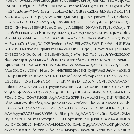
I4bp0KN9P63ZvWnGtusVagM9+td/ud98nFy7sNIv+j/R6NKlDTE6OHeqCPL1
ubE3/P39Lz/JJKLc6L/9/f2DE9/Oibq5Z+mpm9f/WHEgmGTs+n3zXgxOCYfmbH
mb27du3atevY/RwVRpzvnn0Lpkzw2rlr7bQdt8Ska2fXsr5EXSo9O8XU1NTj
Xit7KiYcXrQvVsTjlRIJSnJSYwLXHrnDJMqNi0gqjNn5jYlJn5WBL/JlNTj6GkxSVFG
InUeNkyfEoJO33uT/ebW7pkTpu0M4X04Q0vhm+EDVcqub9wRJrYYOcqBQUQ
ZGQnXNr4vees359VvF8qaoOrqanjylAi15Ej9Sn99IYtV+5c2TJ/6qKVx1/JshT6j
lu28fOf6H4s3BvBZLhNHW0ryL/iuZgDJ+UbkjvjtedXjyZuSDzN8uJKmGUk+eM
8liZqNzQzrWNzudpFgAAERGZDBpou+4ZDRpoSvR2D8iK2J1zdr2QdVy33d
H12w+bu7q+3fzqfJD/L2XPGw6nnaxRWeF8liwZ2wFW7rTq4rWnL4j61PWrTs
S5Hv0rUT48IdWRfXTgwilrOzXXnAYwXXrh2JiBTqa3/UucWe26vXQb88Mdvz
GY8ZZ3Rx0ff3clXafbfr4DSz9w8VGx0tJBI+Pen9tDrFbE4vz1UrfY+Kl230/XXT
d671cmaqOHyYKEM8AY/L5fLK3+sO0R/rPefXrhu3Lz55f8v6wc82XFszMt55+j
bJlb2C8bl71ccWTe0KPFDBXDNv3X+6x2k9WwryeRyG3N6T3i5Xs2jPPnK5m
IVLoOXyQ+uk/C6nNrJGtqpI0h+46k7l85ZGlo06KNCy6jPWa2UuVMmoXEvGL
397KpXuOzfiOp9zSec6xzT9ZE1HvrRd/UVux57fZY4pYhrZD1u9eN9WIqNG1
U3b19BErHcXw1LoRZM1KmnluhpKPYn8mDHEDvaAFBQVfuCkAAAAAX4fER
sph999L33UuvnWLKZg1qwyaiQW3YpmzWrbjCGX7xPn0bm7D4a4zY1FC3s
YpqLXmJeWWJe2TQXvVG/v7gy3XZdUIqRHHeAqaSfy8nJiXDTQgAAAIBml5x
FZasI0fZyUhZQa75d09E+AgAAADQzG7FFf3+sHpt/yZ3MyJSkJNRY8kSUVF
6fBoS3MtVrNHkAgfAQAAAJrZKAetgW3YVc/VWLLhqSVORspVceTSS0khS
u0fpZ4PwEQAAAKCZKcnLKsm/21hgUBu2m7majjKTiGr6GivFlMsT7ryTll8qUp
AAAA/yym7AZ3RoxK5/lG5GirML9ke+pA+AgAAADQnKIyGrsLSy6v7u2MwlI
8jy+sPJOfGGJoCImszSzWJBdLHiUUlIpptBkbn6p0Ej6kXBs3AMAAADwiUm1c
pUrQAGuGtBv3IHwEAAAA+MQkDx//XarCx+bfOggAAAAA/kUQPgIAAACA
AAAAgBQQPsL/2LvzeCi3/wHgn8EMMsjYx2BsWSNRSkVIpUVXlvZSaaHitm