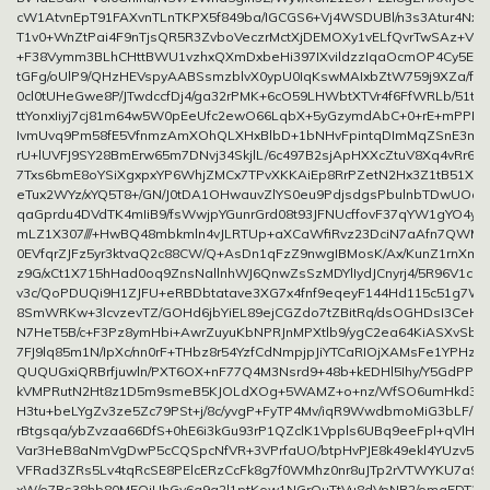
cW1AtvnEpT91FAXvnTLnTKPX5f849ba/IGCGS6+Vj4WSDUBl/n3s3Atur4Nxz
T1v0+WnZtPai4F9nTjsQR5R3ZvboVeczrMctXjDEMOXy1vELfQvrTwSAz+V
+F38Vymm3BLhCHttBWU1vzhxQXmDxbeHi397IXvildzzIqaOcmOP4Cy5E6/k
tGFg/oUlP9/QHzHEVspyAABSsmzblvX0ypU0IqKswMAIxbZtW759j9XZa/f3x
0cl0tUHeGwe8P/JTwdccfDj4/ga32rPMK+6cO59LHWbtXTVr4f6FfWRLb/51tdF
ttYonxIiyj7cj81m64w5W0pEeUfc2ewO66LqbX+5yGzymdAbC+0+rE+mPPK
IvmUvq9Pm58fE5VfnmzAmXOhQLXHxBlbD+1bNHvFpintqDImMqZSnE3mY3
rU+lUVFJ9SY28BmErw65m7DNvj34SkjlL/6c497B2sjApHXXcZtuV8Xq4vRr68
7Txs6bmE8oYSiXgxpxYP6WhjZMCx7TPvXKKAiEp8RrPZetN2Hx3Z1tB51XY
eTux2WYz/xYQ5T8+/GN/J0tDA1OHwauvZlYS0eu9PdjsdgsPbulnbTDwUOa7Jp
qaGprdu4DVdTK4mIiB9/fsWwjpYGunrGrd08t93JFNUcffovF37qYW1gYO4y1
mLZ1X307///+HwBQ48mbkmln4vJLRTUp+aXCaWfiRvz23DciN7aAfn7QWMC
0EVfqrZJFz5yr3ktvaQ2c88CW/Q+AsDn1qFzZ9nwgIBMosK/Ax/KunZ1rnXma
z9G/xCt1X715hHad0oq9ZnsNallnhWJ6QnwZsSzMDYlIydJCnyrj4/5R96V1cu
v3c/QoPDUQi9H1ZJFU+eRBDbtatave3XG7x4fnf9eqeyF144Hd115c51g7WT
8SmWRKw+3lcvzevTZ/GOHd6jbYiEL89ejCGZdo7tZBitRq/dsOGHDsI3Ce
N7HeT5B/c+F3Pz8ymHbi+AwrZuyuKbNPRJnMPXtlb9/ygC2ea64KiASXvSbte
7FJ9lq85m1N/IpXc/nn0rF+THbz8r54YzfCdNmpjpJiYTCaRIOjXAMsFe1YPHz
QUQUGxiQRBrfjuwln/PXT6OX+nF77Q4M3Nsrd9+48b+kEDHl5Ihy/Y5GdPPat
kVMPRutN2Ht8z1D5m9smeB5KJOLdXOg+5WAMZ+o+nz/WfSO6umHkd3s
H3tu+beLYgZv3ze5Zc79PSt+j/8c/yvgP+FyTP4Mv/iqR9WwdbmoMiG3bLF/Ut
rBtgsqa/ybZvzaa66DfS+0hE6i3kGu93rP1QZclK1Vppls6UBq9eeFpl+qVl
Var3HeB8aNmVgDwP5cCQSpcNfVR+3VPrfaUO/btpHvPJE8k49ekl4YUzv5R
VFRad3ZRs5Lv4tqRcSE8PElcERzCcFk8g7f0WMhz0nr8uJTp2rVTWYKU7a9w/
xW/e7Rs38hb80M5QiUhGy6q9g2l1ptKow1NGrQuTtVu8dVpNB2/omq5DT3B