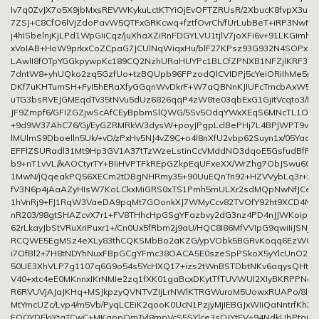
Iv7q0ZvJX7o5X9jbMxsREVWKykuLctKTYiOjEvOFTZRUsR/2XbucK8fvpX3uN
7ZSJ+C8CfO6lVjZdoPavW5QTFxGRKcwq+fztfOvrCh/fUrLubBeT+iRP3NwNA
j4hISbelnjKjLPd1WpGIiCqz/juXhaXZiRnFDGYLVU1tjlV7joXFi6v+91LKGimh
xVoIAB+HoW9prkxCoZCpaG7JCUlNqWiqxHu/blF27KPsz93G932N4SOPx1P
LAwlI8fOTpYGGkpywpKc189CQ2NzhURaHUYPc1BLCfZPNXB1NFZjlKRF3L
7dntW8+yhUQko2zq5GzfUo+tzBQUpb96FPzodQlCVIDPj5cYeiORiIhMe5r
DKf7uKHTumSH+FyI5hERaXfyGGqnWvDkrF+W7aQBNnKJIUFcTmcbAxW58p
uTG3bsRVEJGMEqdTv35tNVu5dUz6826qqP4zW8te03qbExG1GjitVcqto3/H
JF9Zmpf6/GFIZGZjwScAfCEyBpbmSlQWG/5Sv5OdqYWxXEqS6MNcTL1OQ
+9d9W37AhC76/Gj/EyGZRMRkW3dysW+poyJPgpLclBePHj7L4BPJWPT9v
lMUlmS9Dboelln5Uk/+vD/zPxHv5NJ4vZ9C+o4l8nXfU2vbp62Suyn1x/05YaqV
EFFlZSURadl31Mt9Hp3GV1A37tTzWzeLstinCcVMddNO3dqoE5GsfudBfRx
b9+nT1vVL//xAOCtyrTY+BIiHVPTFkREpGZkpEqUFxeXX/WrZhg7ObJSwu6Gx
1MwN/jQqeakPQ56XECm2tDBgNHRmy35+90UuEQnTn92+HZVVybLq3r+zlX
fV3N6p4jAaAZyHIsW7KoLCkxMiGRS0xTS1Pmh5mULXr2sdMQpNwNfJCeXu
1hVnRj9+FJ1RqW3VaeDA9pqMt7GOonkXJ7WMyCcv82TVOfY92ht9XCD4NY
nR203/98gtSHAZcvX7r1+FV8THhcHpGSgYFazbvy2dG3nz4PD4nJJWKoipLvh
62rLkayJbStVRuXriPuxr1+/Cn0Ux5fRbm2j9aU/HQC8I86MfVVIpG9qwiIiJSNj
RCQWE5EgMSz4eXLy83thCQKSMbBo2aKZG/ypVObk5BGRvKoqq6EzW0lG
i7OfBl2+7H8tNDYhNuxFBpGCgYFmc38OACA5E0szeSpPSkoX5yYlcUnO2NJ
50UE3XhVLP7g1107q6G9o54s5YcHXQ17+izs2tWnBSTDbtNKv6aqysQHt57Fx
V40+xtc4eE0MKnnxIKrNMIe2zq1fXK01gaBcxDKytTfTUVWUl2XIyBKRPPNdi
R6RVUVjAJaJKHq+MSJkpzyQVNTVZIjLrNWlKTRGWuroM5UowxRUAPo/8ly9
MtYmcUZc/Lvp4/m5Vb/PyqLCEiK2qooK0UcN1PzjyMjIEBGJxWIiQaNntrfKhX
FOQYDFkiYtaTCwC+MKappQmTyl8mpVcS5SYlce3sOJYtFV+94NdkUbPtqikn