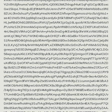
Yi2V8Yc8J/tnumx7sMFVjUis5/HLrQEt9G3MtZhlrqp/HIuKSqFvjISiCip9E/Eoxs
Gw15IiqvL7Hiks/pdDJf9NMYhzbUenrv3VPP+D5e9TMREWkMWbbBsz0R8Y
8ZUrL0hn0shuzPyTJwMKyHnx/AHt9GiRZ/vflvqeS5gxmoiozHzc5uVjjWu1+s
xe4O1NdSr3NUjq68qDzw2Jksardy6+Jh5kTdBMFnJ547fTZ2/lwiIjIZ9uO4bt
HLJwRBdOh6G2B55GxccRWUj7jw5ARKSjzGyj16LqucrbYK5cVBmSxNVoITfaX
/PUsNzSZK2HmmMxSqVorefgoeLRp/nHR6BOzW5cXpZZXEFUKeEWlArUW
4nU9wJ91V9hhzQCd/F9rvVn+yHv5n3naDg4KEaHblp0feWKoVtM1tlBqQSQU
amKzjC9My7WLFW0ND48ovp/nOHlQT+4fK+6GxBk+TiSnH1wVW2RK2X42h6
S1Rnw4/8O6tGjNsbqdz954vH5jm8661t8/0vv3d6de3Q5pWDh1bcCJxtJdNQY
Xz2LKyVjZWII4y9vWHMyND6PLxZXlBMJRUIihcGrDn2fv+bPrXMvbSIZ9Vaj1x
gvwyoqTd33D2M4gqBZUkep1c3d9ibGJS9USp3/C+LfwDg66V9C4IjCLDGaNc
56wjoopyIuXk11X5ZYxN3l9pyk9LKyAy09UhIpI37jjQmIgoOT29ksjAwICIiOQ
Dnhra2sRkbKyMhFpa2kTkbKyCpFQIGzsXwOgER1NVDqaqNT71pWYfCJS
uXdfkSJLQaOFXFwOv6OJypM3JSYaCjxBZamwwkSD9eRNcUcT1bicUhZDpKt
6p3b8ZUZf45tbWZm1nVzFFHakcFmE87+o67bAeDroj9woIMwZOf2u+VOg
lAes+/OvzaO1C64s9woqlqBCA0srJSqLT0gjopJXcZkka239D+sssnJ11RY9C
ytlZMzxkX0gEWXXtqiN9+wsyMsqJiPIyMgRvA51ahJE7Ro/d+9xo4vGbfvOcq
l09q677fjpm9fWY3Bu/RpZtx9SVmfXA41cFHHh0fpZ11cummJwKi4K0/bA3Kdtk
mt5KObNvN198kpwUdctv53f6CX8u3BgkqDdRmcNRI2r5vc/du3fv3g0Offz48
/34pfjOsv4rgTtDJc1ciyHjEiI4MIg6HwyBqv+Dy3bt37969//Dx45srO1VlZ8jKvv9
T7UmNBQn3Tp65MiV52X6hoYyRKmpqUREVJ6amk3E4XAk+ScE+Bg8QUV2i
0jRigSNjgSOjrRb1tlb/sauBlhJz73ALjprClM56g9qw2xuprPjGSE6GsW6ASR
DA8rKVorefhoMHq3/1u/TrAg0h6yw39Nb5YUBwMAkA5n4EA7bnJyvoP7QINa
89o8Sket/9q1/dWzTi9ef59fu2hZYrC/v7//g2QhUXHsbX9//1uxXJludVDyZAAA