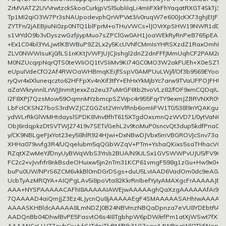
ZrMViATZ2UVVrwtzckSkoaCurkjpVSl5ubliIqLi4mIiFXkFhYaqatRXGT4SkTj
Tp1MI2qiO3W7Pr3sNAUpodevphQrWPVxt3/v0ruqW7e600JcKX73ghjEIJFI
ZYTFn/2jAEBjiuNi0zp0NTQ1blFprM+oTHuVWCs+lJOVrXpSHW19NWR1dDW
s1VrYdO9b3vDyszwGzfjiypMuo7sZPClGw0AH1JoaWEkRyRnPeB765pEA0uL
+Ex1C04bl3YvLjwtlKBWBuP9Z2Lx2y5KcUVNfCMmIsYHRSXzdZ1RaxOmh
ZLV0NWWIsuKj0/ILS1nKKtJVWFJUJCJishgl2dnZ2dnFFfJMmUqhCF2PAM2r
M0NZUcqrpNqrQTS0teWIiOQ1tVSIiMv9Ki74GC0MO3W2akFUEh+X0eSZTa
eUpuIVdeCfO2Af4RWOaWHBmqKEiJfSspV0AMPUuLWj/l/Of3b9569EYoo+P
ryQvr4xIXluneqczto62HFFpXv4nXif3tfY+EhHxYkMjbYc7arw9TVaUFPOJFHUt
aZaWkryinnlLrWJJInmitJexxZa2eu37uMrGF6tb2tvoVLz82/fOF9xmCQDqIUi
I2F8XPJ7QzsMow59OqmnMYzbmcpSZWpc4r955FqrTY9exmJZBRVNXR0VJl
LbFcICKSN27boS3rdWZJCZGGZst2VmVlRnb6omIiFW1TG538l9nYQAKguS
ydWLrRkGlWMHtdayslSPDK8VnvBfhT615XTgdOxsmnQzWVD71/0ytVaN6c
ObJ6rdqpkzDtSVTWJ27419v7SETi/GehL2v9tciMuP0sncvQt3dup5kdfPna0
y/CK9NBLgeFJxYot23ey58hlR924HJwi+DxNBwDJVbx5mVBGROVJcSnv73aR
XHHa079vvfg3R4/UQqelubm5qQGbWZqV+PTm+YshaQKixs5saTHhacVC
RZqtXZwMeY//DnyUyBWqWbS3Yn/s2BUA/N9ULSx1GVSWWPvUJU5/FV9Cx
FC2c2+vJvvfrfr8nkBsdeOHuixw5jn2nTm31KCP61vmgF598g1zGu+Hw9x0+
buPu0UW/NPrS6ZCM6vkkBl0mDGrDSgs+duU5LvIAAD6VadOm0dc9eA0A
UcbTyAzMRQYA+AIQPgLAv5i8poVta82KkrRnIbefYyIyAMAXgcFrAAAAAJBI
AAA+NYSPAAAAACAFhI8AAAAAIAWEjwAAAAAghQaXzgAAAAAAfAi9jw
7QAAAAD4aiQmJjZ3Ez4LJycnQu8jAAAAAEgF4SMAAAAASAHhIwAAAAB
AAAASKHBldcAAAAA8LmNDZJ0B24NBVrnzNBQaDpnza7eVU8YDEbtRAa
AADQnBb04DhwlBvPE5FasvtO6s4I8TgbhpW6pDW/efPm1atXjWSwt7fX1
AAAANCcLLVZ7oybCx+IykSJTdpiT/vPM/BIh31G7scw14WBpaWlOTk5Nep1