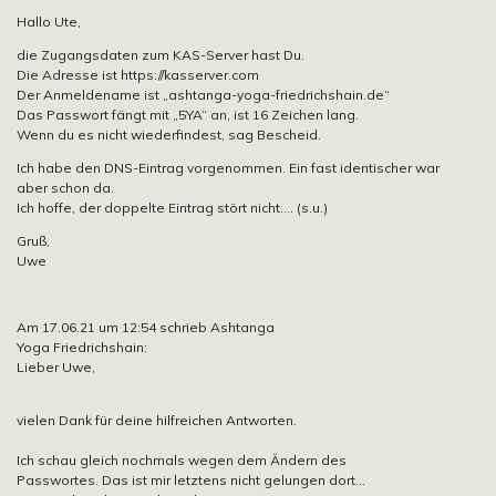
Hallo Ute,
die Zugangsdaten zum KAS-Server hast Du.
Die Adresse ist https://kasserver.com
Der Anmeldename ist „ashtanga-yoga-friedrichshain.de“
Das Passwort fängt mit „5YA“ an, ist 16 Zeichen lang.
Wenn du es nicht wiederfindest, sag Bescheid.
Ich habe den DNS-Eintrag vorgenommen. Ein fast identischer war
aber schon da.
Ich hoffe, der doppelte Eintrag stört nicht…. (s.u.)
Gruß,
Uwe
Am 17.06.21 um 12:54 schrieb Ashtanga
Yoga Friedrichshain:
Lieber Uwe,
vielen Dank für deine hilfreichen Antworten.
Ich schau gleich nochmals wegen dem Ändern des
Passwortes. Das ist mir letztens nicht gelungen dort…