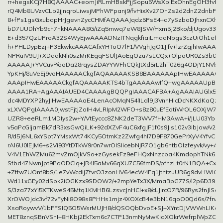
rr+hegsKCj7H8QAAAAC+eomJiRLmHBskPjjSopu5WsXbiExOhnEgOH3fvfT
rQ4Mb8UVzvCLb2jjnqroLiwsjMPhWFpanj9/fvHixXv27OnZs2d2dnZ2dnbPn
8+fPs1gsGxubqpHrJgevnZycCHMfAQAAAJqdz5PsE4+q7ySzboDJhxnCXhe
bD7UUDhYb9ch7nkNAAAA8G/iZq5mwq7eW8JSW/Hxm5J2Bko/djUgov330i
E+d357QzUProA32S4WyEjwAAAADNzITNqgkfiaiLmaqNbgs3czUiOh1efW
h+PHLDypEzj+P3EkwkcAAACAfxYHToO7lF1/VVghJgO1Jjfv+lzrZgjhIwAAAE
NPRuIV9UJ+XDddkNli0szMrKEgqFSUlJAoEgOzu7sLCQx+OlpaUR0Zs3b0pL
AAAAAJ+YVCuvP/ooDa28rqysZDAYYWFhCQkJtXd5rL2hT026g4ODjY1NVb
YpKHj/8uVeEj9voHAAAAACkgfAQAAAAAKSB8BAAAAAApIHwEAAAAAC
AAApIHwEAAAAACkgfAQAAAAAKTS4bTgAAAAAwIfQ+wgAAAAAUpBr6
AAAA1RA+AgAAAIAUED4CAAAAgBQQPgIAAACAFBA+AgAAAIAUGlx5DQ
dc4MDYXP2hyJIHwEAAAAaE4LenAcOMqN54lILdl9J3VnhHicDcNKXdKaQzP
xLXVQPgIAAAA0JwstFjtjZoIH4vLRIpM2WFO+s8z80uEfEdtiWrOL6OXjW7
UZR8+eeRLm1MDIys2w+Y/VtEyccc8ZNK2deT3WV7fHM3AwA+i/JLU03YbDb
v5aPcGljamBk7dR3xsGwQiLK+92dXZvF4uC6xfgJF1f0s9Jis102v3ibJow/v2K
R/d5J6NL6xYSpt7YMsxWt74KCy5OtmKz2Zwfg4hI7D9F870GePrXyV4YfvCH
rAl6U0lEJM6+s2Vi93YtDTkW9r0n7wrOISIicebNjR7O1gb6htbOIzfeyvk/vy+Ar
V4V1EhWZMu62mvZmOjkVSo+zGysekFz9eFHQxNnzcba4KmdophTNk6b3
Sfbd47NwnJpt9PqODClq+JR4l5aMv66qXU7C56fmDS/pfnzLt0rN1BQA+Cx4
+Zffw7UOnf8bS/1e7vWcdijZfvrO3zonHV64ecW4Fq1jthtzuUR6g9dvHWlC
Wd11xGEy02dSbk2iOGKzx9SDOW2/+2mpYeTx3X/MmaBpG77S/l2p6D39B3
S/3za77xYi5XTKweS45Mtq1KMHB6LzsvcJnHCl+x8/cLJircO7R/96Rys2fnJlSc
XrOWOJdc3vf72vFyNi8O98s8PHHs1mjz4XOXcB4e3bN16qoO0Qd6s/7frw3
XsaRoywvV/1bFFSIQ5O5WsrMUJH8/dQSOQbDvoE+SJ+XYntDJVWWnLIKdV
MET8znqSBnVShI+8HKbj2EkTxm6c7CTP13nmNyMwKiqXOkrWefrplWpZO3J