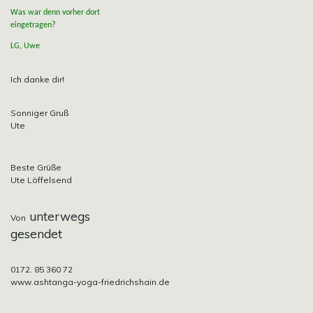
Was war denn vorher dort
eingetragen?
LG, Uwe
Ich danke dir!
Sonniger Gruß
Ute
Beste Grüße
Ute Löffelsend
unterwegs
Von
gesendet
0172. 85 360 72
www.ashtanga-yoga-friedrichshain.de