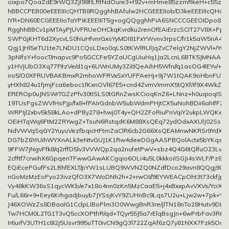
oixpo7QoaZdE9rWQ3Zjl98fILRfNdOure3+f92v+mHme85zzmRkeH+c55zw
hBBCCPEB00eEEEIIIcQHTB8RQgghhBAfulw2HCGEEEIIob/D3keEEEIIIcQHoa5
IYR+DN60ECGEEEIIoTaYPiKEEEIIIT5g+ogQQgghhPiA6SNCCCGEEOIDpo8II
RgghhBBCv1pMTAyPJUVFRUeOHCkqKvrdku2renOfEAiErzcSCIT27V8X+Pp
SWPGjKHT6d2XycvLS0hIuHfvnrGxsYyMDI81FxYWvnv3rpsC/fr1k5aW5nA4
Qgj1JHl5eTU1te7LNDU1CQsLDxo0qLS0tKWlRUlJqZvC7elgY2NjZWVl+/
3pNIfsY+foocT/mapvc9Po5GCCFe5YZaUCgUiuHq1Ja2LcnL6BTK5JMNAA
y1HVjUbO3Xq77P/rzVe/d1q+6UWnUMy3Z/dQeAihH5Wfn//q1asOG4lEYv/+/
iro5/O0XFRUVBAKBmxR2mhoWFRVxSxYUFPAeHj+9j7W1tQAK9oHbnFUBA
yHXh824u1fjmjFca6eboc1fKxnOVl67E5+cnd4ZvmVImmX5tQXf/if9X4WkZof
EREROp0uJNSWrTGZzPfv30tISLS0tGRnZwsKCioqKnZ6+LNnz+h0uqioqISEh
19TUsFgsZWVlHsPjp/fx8+fPAIrGdnbW5ubWdmPHjtCX5uNohBDii6ahIfFZyP
WRPIjl2xbv5k58kLAo+dPBy278+hwj0T4y+QH2ZFoRiuPnVqiY2ukpLWQKet
OEiHTqWq6FtM2ZRYwgZ+TsuN6RstqdK6M88XsQEq72ydOdxAXUlJ02Ss58n
NdVWVqSqGY2YuyuVezfbqicHFtmZaClR6cb2G66XsQEAMnwNKRSr9YdXW
DG7bZ6YrUihWYXnALk3eNtvGUJ1K1Rw4deeDGgAASPBQolActx5bYKqstT
9FFW7jNgvFfk8/q2rffD5lv3VVWQp2qa2nufetPwV+sbz4Q4G6tQlfuO23LvX
2cfftf7crwihX6GpqenTFwwGAwAKCgqio6OLi4u5L0kkkoiISGJi4sWLF/Pz8xk
EQiEcePGufFs2LBhfEXLT/pYW1sLUBQ9WVNZQ0NZdfDco29avn8QQgj9GJ
nGoMzMzEoPyo23ivzQfO3X7WoDNh2h+2+rwOI//9EYWEACpOht3t73ckfJpc
Vy48kKW36sS1qycWKb/e7x18o4nn0zKn5MzCaaE5+j4xBxxpAvVXVs/YcrXF
Fu/L66r+9+Eey6Krhgadjbuyb7JYSsjKvY9ZUHnBc9Lqs7U2u+Ljw2w+7pk+Y
J46XOWzZs8DBaaIG1CclpLIBoPlm3O0WwgBnR3re/jlTN18nTo28Hutv9DL
Tw7HCM0L2TG1T3vQ5ccXOPtfrR/qd+TQyr55J5a7rElqBsgJn+6wPrbFav3R6I
Ir6urfV3UTH1c8I2j5Usvr995uTT0ivCN9gQ3l722ZqAf6zQ7y81NXX7Fzk5Ody