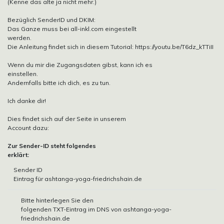
(Kenne das alte ja nicht mehr.)
Bezüglich SenderID und DKIM:
Das Ganze muss bei all-inkl.com eingestellt
werden.
Die Anleitung findet sich in diesem Tutorial: https://youtu.be/T6dz_kTTiII
Wenn du mir die Zugangsdaten gibst, kann ich es
einstellen.
Andernfalls bitte ich dich, es zu tun.
Ich danke dir!
Dies findet sich auf der Seite in unserem
Account dazu:
Zur Sender-ID steht folgendes
erklärt:
Sender ID
Eintrag für ashtanga-yoga-friedrichshain.de
Bitte hinterlegen Sie den
folgenden TXT-Eintrag im DNS von ashtanga-yoga-
friedrichshain.de