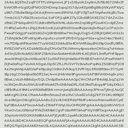
3A4vL6Q5TmZzqlPOTTFLWHpmrvrLJP1vZrtbyVAZny8mUlV5b9S7ONhr2Pcn
bWrOlR+Hzg0QdPMOODHDrmp2upq1tS7dycnKEpMBg88vJWKyWPX/yQT
u867cTl8v6e5MgzGKActJfmm+wmd9YiIYvLIVJPV3ljl7xcF/VqxfwvNcjBUTswrk
7rmb1t1S7V5ikZEcw1nSuLSaFOFj1qklK27ly1l2tc68fGAXEZGC7dAZvU2aKg
sfbkCZP6dqu6HO7Cddt+85rf5cKhHtLvb/uvYmZrq0iBgYf2uvKtCi+djiEZmzat
I7r4fNZw0+Rz+2NJ22N4V1mK2uDqfrh03Onw9faJwVej8+l5spCoOPa2v3+cil
PxaaPG0gJzPoxGtS6GZnQ6lHBrt6Rw7Ym3xgUOqjS+EZlBJXQiRICvH3z2ea
ZTdWj9r9vOfPvitHyJ4fsmpvhs+zmHF2RYEH7pJyj+F92e+q2mO4ec7BeKG
+m7fD8paNf9ceiWnT7vyW0d23SIiMu83e4DHWItfdxydN1t9pOadfU9IffAA
RYl5ZVXPeYLKDzMk55cdvJ/OYsr0slTXUWnmiy4pwsekmOhSIoq7uHntxaoU
4+f3nJS/6+NcM5Si3KtPZ5krN3wv5ntMrHtV/nXRHLXDJ5W13mffzPHF8ppmbj
4cwW8YqDQbvWl6uaOk7Zu35Vf3WiJH4xl8srFRHlB3l7rnhYVUPaxRWeF8li
/XJhx0aRsp7VoAVLN3gaUGp5CZfLLRUSVYTs9vwhoPq4NzZ53iBVz/PJO9x0
Xe2NqNWpA/xlO/wPel9jcdqO3rBm3Vh9opS3VfFiYpLERIXBR9a+3T7SyXtUB
9lp16gCDGe6jlvx5hDff23eLN+m2HrbWe9PgmmmSAP9hfW00+tq8+zHciq
8BwLLVazh48Msbj+/SQLChrdpBwAAAAAGpCYmChhzrFB4oMjLbqZq1W8jc
nc3NQm3fcAs5WUbVdfWtuMIZfvGNbNxDRL/GiE0NdTubqq4PSrky3XbU7y
c9Eb9fuLK9Nt1wWlGMlxB5hK+rmcnJwIq5UBAAAAmp3Pk+wTj6rvJLNuQD1Du
wkKzgRU2XxLCRwAAAIBm5mauZsKu3lvCUlvx8ZuSdgZKP3Y1IKL999Ij03l8
d+e0M2jmO6UgfAQAAABoZiZsVk34SERdzFRtdFu4masR0enw6lvDCyrEo
byF8BAAAAPhnceA0uEvZ9VeFFWIyUGvOHRQRPgIAAAA0p/jcMhVWSUPvFvJ
YXwOv1xUGf6muFRYkZhXll4kKCgVPc8srRRTdAaPWyYi6ffTxcprAAAAgE9M
30qVoAHWDGlXXiN8BAAAAPjEJA8f/12qwkfs9Q8AAAAAUkD4CAAAAAB
AAAAUkD4CAAAAABSQPgIAAAAAFJA+AgAAAAAUkD4CAAAAABSaHDb
INfQG7hpIQAAAMDHwU0LAQAAAACqIXwEAAAAACkgfAQAAAAAKSB8B