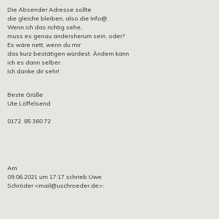
Die Absender Adresse sollte
die gleiche bleiben, also die Info@.
Wenn ich das richtig sehe,
muss es genau andersherum sein, oder?
Es wäre nett, wenn du mir
das kurz bestätigen würdest. Ändern kann
ich es dann selber.
Ich danke dir sehr!
Beste Grüße
Ute Löffelsend
0172. 85 360 72
Am
09.06.2021 um 17:17 schrieb Uwe
Schröder
<mail@uschroeder.de>: