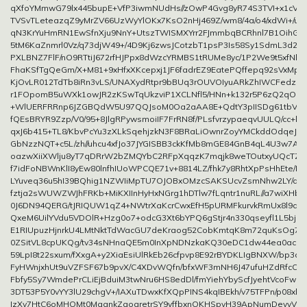
qXfoYMmwG79lx445bupE+VfP3iwmNUdHs//zOwP4Gvg8yR74S3TVI+x1cVVi
TVSvTLeteazqZ9yMrZV66UzWyYlOKx7KsO2nHj469Z/wm8/4a/o4/xdWi+/uG
qN3KrYuHmRN1EwSfnXju9NnY+UtszTWISMXYrr2FJmmbqBCRhnl7B1OihGb
5tM6KaZnmrl0Vz/q73djW49+/4D9Kj6zwsJCotzbT1psP3Is58Sy1SdmL3d
PXLBNZ7FlF/nO9RTtiJ672rfHJPpx8dWzcYRMBS1tRUMe8yc/1P2We9t5xfNbu
FhaKSfTgQeGm/X+M81+9xHfxXKcepxj1JF6fadrEZ9EatePQffepq92sVxMptZ
KjOvLR012TdTb8iRn3vLS/UNAXydRtpr9bBUq3rOUVOIyuARkZhIWCFedzUlg
r1FOpomB5uWXk1owJR2zKSwTqUkzviP1XCLNfl5/HNn+k132r5P6zQ2qO6nz
+WlUERFRRnp6JZGBQdW5U97QQJsoM0Oa2aAA8E+QdtY3pIISDg61tbVtN
fQEsBRYR9Zzp/V0/95+8JlgRPywsmoiIF7FrRN8f/PLsfvrzypaeqvUULQ/cc+hV
qxJ6b415+TL8/KbvPcYu3zXLkSqehjzkN3F8BRaLiOwnrZoyYMCkddOdqeJpW
GbNzzNQT+c5L/zh//uhcu4xfJo37JYGISBB3ckKfMb8mGE84GnB4qL4U3w7A1
oazwXiiXWlju8yT7qDRrW2bZMQYbC2RFpXqqzK7mqjk8weTOutxyUQcTZR
f7idFoNBWnKlI8yEw80lnfhIUoWPCQE71v+8814LZ/fhk7y8RhtXpPsHhEte/D
LYuveq36u5hI39BQhig1NZWIiMpTU7OJOBxOMzcSAKSUcvZsmNhw2LY/qy3
fztja2sWUWZWJhFRKb+MiKXIInHyHxNGrg1hDTlw7fLqntr1nuRL//a7wiXH
0J6DN94QERG/tJRIQUW1qZ4+NWtrXaKcrCwxEfH5pURMFkurvkRmUx8l9dq
QxeM6UilYVdu5VDOlR+Hzg0o7+odcG3Xt6bYPQ6gStjr4n330qseyfl1L5bjcvh
E1RIUpuzHjnrkU4LMtNktTdWacGU7deKraog52CobKmtqK8m72quKsOg7
0ZSitVL8cpUKQg/tv34sNHnaQE5m0InXpNDNzkaKQ30eDC1dw44ea0acH
59LpI8t22sxum/fXxgA+y2XiaEsiUlRkEb26cfpvp8E92rBYDKLIgBNXW/bp3dy
FyHWnjxhUt9uVZFSF67b9pvX/C4XDvWQfn/bfxWF3mNH6J47ufuHZdRfcOlYC
Fbfy5Sy7WmdePrCLiEjBduiM3twNru6HS8edDl/fmYiehYbyScfJyehtVcoFwd
3DT53P5Y0vYY3lU29chgV+/IAXuTDwxKfXQpPINS4kqIBEkh/v75TFPn/p08xlr
IzXv7HtC6oMHOMt0MqgnkZqoqretrSY9vffbxnOKHSpvH39ApNumDevvVfPP