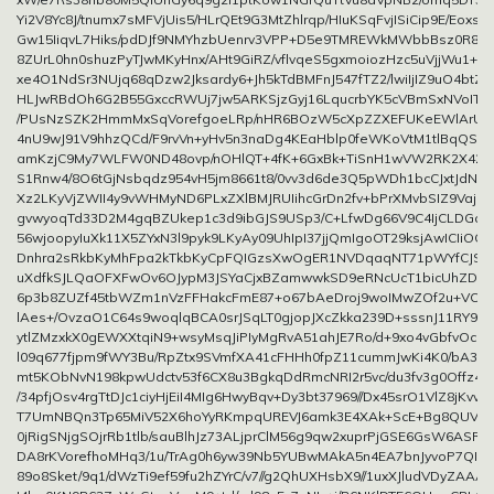
Yi2V8Yc8J/tnumx7sMFVjUis5/HLrQEt9G3MtZhlrqp/HIuKSqFvjISiCip9E/Eoxs
Gw15IiqvL7Hiks/pdDJf9NMYhzbUenrv3VPP+D5e9TMREWkMWbbBsz0R8Y
8ZUrL0hn0shuzPyTJwMKyHnx/AHt9GiRZ/vflvqeS5gxmoiozHzc5uVjjWu1+s
xe4O1NdSr3NUjq68qDzw2Jksardy6+Jh5kTdBMFnJ547fTZ2/lwiIjIZ9uO4bt
HLJwRBdOh6G2B55GxccRWUj7jw5ARKSjzGyj16LqucrbYK5cVBmSxNVoITfaX
/PUsNzSZK2HmmMxSqVorefgoeLRp/nHR6BOzW5cXpZZXEFUKeEWlArUW
4nU9wJ91V9hhzQCd/F9rvVn+yHv5n3naDg4KEaHblp0feWKoVtM1tlBqQSQU
amKzjC9My7WLFW0ND48ovp/nOHlQT+4fK+6GxBk+TiSnH1wVW2RK2X42h6
S1Rnw4/8O6tGjNsbqdz954vH5jm8661t8/0vv3d6de3Q5pWDh1bcCJxtJdNQY
Xz2LKyVjZWII4y9vWHMyND6PLxZXlBMJRUIihcGrDn2fv+bPrXMvbSIZ9Vaj1x
gvwyoqTd33D2M4gqBZUkep1c3d9ibGJS9USp3/C+LfwDg66V9C4IjCLDGaNc
56wjoopyIuXk11X5ZYxN3l9pyk9LKyAy09UhIpI37jjQmIgoOT29ksjAwICIiOQ
Dnhra2sRkbKyMhFpa2kTkbKyCpFQIGzsXwOgER1NVDqaqNT71pWYfCJS
uXdfkSJLQaOFXFwOv6OJypM3JSYaCjxBZamwwkSD9eRNcUcT1bicUhZDpKt
6p3b8ZUZf45tbWZm1nVzFFHakcFmE87+o67bAeDroj9woIMwZOf2u+VOg
lAes+/OvzaO1C64s9woqlqBCA0srJSqLT0gjopJXcZkka239D+sssnJ11RY9C
ytlZMzxkX0gEWXXtqiN9+wsyMsqJiPIyMgRvA51ahJE7Ro/d+9xo4vGbfvOcq
l09q677fjpm9fWY3Bu/RpZtx9SVmfXA41cFHHh0fpZ11cummJwKi4K0/bA3Kdtk
mt5KObNvN198kpwUdctv53f6CX8u3BgkqDdRmcNRI2r5vc/du3fv3g0Offz48
/34pfjOsv4rgTtDJc1ciyHjEiI4MIg6HwyBqv+Dy3bt37969//Dx45srO1VlZ8jKvv9
T7UmNBQn3Tp65MiV52X6hoYyRKmpqUREVJ6amk3E4XAk+ScE+Bg8QUV2i
0jRigSNjgSOjrRb1tlb/sauBlhJz73ALjprClM56g9qw2xuprPjGSE6GsW6ASR
DA8rKVorefhoMHq3/1u/TrAg0h6yw39Nb5YUBwMAkA5n4EA7bnJyvoP7QINa
89o8Sket/9q1/dWzTi9ef59fu2hZYrC/v7//g2QhUXHsbX9//1uxXJludVDyZAAA