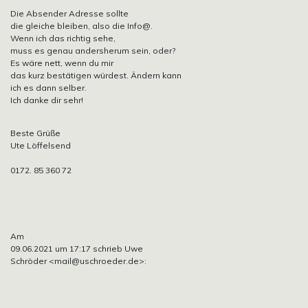
Die Absender Adresse sollte
die gleiche bleiben, also die Info@.
Wenn ich das richtig sehe,
muss es genau andersherum sein, oder?
Es wäre nett, wenn du mir
das kurz bestätigen würdest. Ändern kann
ich es dann selber.
Ich danke dir sehr!
Beste Grüße
Ute Löffelsend
0172. 85 360 72
Am
09.06.2021 um 17:17 schrieb Uwe
Schröder
<mail@uschroeder.de>: