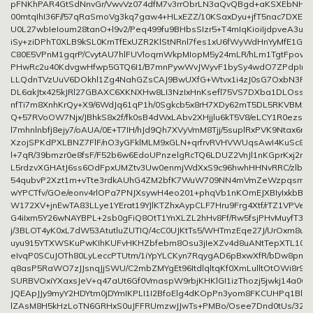
pFNKhPAR4GtSdNnvGr/VwvVz074dfM7v3rrObrLN3aQvQBgd+aKSXEbNHdV
00mtqIhI36F//57qRaSmoVg3kq7gaw4+HLxEZZ/10KSaxDyu+jfT5nac7DXEg
U0L27wbIeIoum28tanO+l9v2/Peq499fu9BHbsSIzr5+T4mIqKioiIjdpveA3uYF
iSy+ziDPhT0XLB9kSL0KrnTfExUZR2KlStNRnl7fes1xU6fWyWdHnYyMfE1Gf/
C80E5VPnM1gqrP/CvytAU7hlFUVloqrnWkpMIopM5y24mLR/hLm1TgtFpowi
PHwRc2u40KdvgwHfwp5GTQ6I1/B7mnPywWvJWyvF1bySy4wdO7ZPdpIncd
LLQdnTVzUuV6DOkhl1Zg4NahGZsCAJ9BwUXfG+Wtvx1i4zJ0sG7OxbN3P2
DL6akJtx425kJRl27GBAXC6XKNXHw8LI3NzIxHnKsefl75VS7DXba1DLOssx
nfTi7m8XnhKrQy+X9/6WdJq61qP1h/0Sgkcb5x8rH7XDy62mT5DL5RKVBMxs
Q+57RVoOW7Njx/JBhkS8x2f/fk0sB4dWxLAbv2XHjjlu6kT5V8/eLCY1R0ezssjI
l7mhnlnbfj8ejy7/oAUA/0E+T7IH/hJd9Qh7XVyVmM8Tjj/5suplRxPVK9Ntax6r+h
XzojSPKdPXLBNZ7FlF/nO3yGFklMLM9xGLN+qrfrvRVHVWUqsAwI4KuSc8Hv
l+7qR/39bmzr0e8fsF/F52b6w6EdoUPnzelgRcTQ6LDUZ2VnJl1nKGprKxj2mD
L5rdzvXGHAtJ6ss6OdFpxUMZtv3Uw0enmjWdXxS9c96hwhHHNvRRC/zlb
54qubvP2Xzt1m+vTte3rdkAUhG4ZM2bfK7WuW709NN4mVmZeWzpqsm+m
wYPCTfv/GOe/eonv4rlOPa7PNJXsywH4eo201+phqVb1nKOmEJXBIyIxkbB
W172XV+jnEwTA83LLye1YErat19YJlKTZhxAypCLF7Hru9Frg4Xtf/rTZ1VPVekKf
G4iIxm5Y26wNAYBPL+2sb0gFiQ8OtT1YnXLZL2hHv8Ff/Rw5fsjPHvMuyfT3/
j/3BLOT4yK0xL7dW53AtutluZUTIQ/4cC0UJKtTs5/WHTmzEqe27J/UrOxm8u2
uyu915YTXWSKuPwKIhKUFvHKHZbfebm8Osu3jIeXZv4d8uANtTepXTL10tx
eIvqP0SCuJOTh80LyLeccPTUtm/1iYpYLCKyn7RqygAD6pBxwXfR/bDw8pmm
q8asP5RaWO7zJJsnqJjSWU/C2mbZMYgEt96ItdlqltqKf0XmLulltOtOWi8r9a
SURBVOxiYXaxsJeV+q47aUt6Gf0VmaspW9rbjKHKlGI1izThozj5jwkj14a0G
JQEApJJy9myY2HDYtm0jDYmIKPLI1I2BfoElg4dKOpPn3yom8FKCUHPq1Bl9u
lZAsM8H5kHzLoTN6GRHxS0uJFFRUmzwJJwTs+PMBo/Osee7Dnd0tUs/32Ok