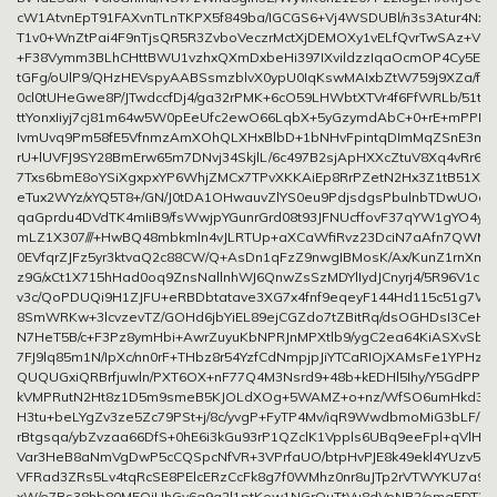
cW1AtvnEpT91FAXvnTLnTKPX5f849ba/IGCGS6+Vj4WSDUBl/n3s3Atur4Nxz
T1v0+WnZtPai4F9nTjsQR5R3ZvboVeczrMctXjDEMOXy1vELfQvrTwSAz+V
+F38Vymm3BLhCHttBWU1vzhxQXmDxbeHi397IXvildzzIqaOcmOP4Cy5E6/k
tGFg/oUlP9/QHzHEVspyAABSsmzblvX0ypU0IqKswMAIxbZtW759j9XZa/f3x
0cl0tUHeGwe8P/JTwdccfDj4/ga32rPMK+6cO59LHWbtXTVr4f6FfWRLb/51tdF
ttYonxIiyj7cj81m64w5W0pEeUfc2ewO66LqbX+5yGzymdAbC+0+rE+mPPK
IvmUvq9Pm58fE5VfnmzAmXOhQLXHxBlbD+1bNHvFpintqDImMqZSnE3mY3
rU+lUVFJ9SY28BmErw65m7DNvj34SkjlL/6c497B2sjApHXXcZtuV8Xq4vRr68
7Txs6bmE8oYSiXgxpxYP6WhjZMCx7TPvXKKAiEp8RrPZetN2Hx3Z1tB51XY
eTux2WYz/xYQ5T8+/GN/J0tDA1OHwauvZlYS0eu9PdjsdgsPbulnbTDwUOa7Jp
qaGprdu4DVdTK4mIiB9/fsWwjpYGunrGrd08t93JFNUcffovF37qYW1gYO4y1
mLZ1X307///+HwBQ48mbkmln4vJLRTUp+aXCaWfiRvz23DciN7aAfn7QWMC
0EVfqrZJFz5yr3ktvaQ2c88CW/Q+AsDn1qFzZ9nwgIBMosK/Ax/KunZ1rnXma
z9G/xCt1X715hHad0oq9ZnsNallnhWJ6QnwZsSzMDYlIydJCnyrj4/5R96V1cu
v3c/QoPDUQi9H1ZJFU+eRBDbtatave3XG7x4fnf9eqeyF144Hd115c51g7WT
8SmWRKw+3lcvzevTZ/GOHd6jbYiEL89ejCGZdo7tZBitRq/dsOGHDsI3Ce
N7HeT5B/c+F3Pz8ymHbi+AwrZuyuKbNPRJnMPXtlb9/ygC2ea64KiASXvSbte
7FJ9lq85m1N/IpXc/nn0rF+THbz8r54YzfCdNmpjpJiYTCaRIOjXAMsFe1YPHz
QUQUGxiQRBrfjuwln/PXT6OX+nF77Q4M3Nsrd9+48b+kEDHl5Ihy/Y5GdPPat
kVMPRutN2Ht8z1D5m9smeB5KJOLdXOg+5WAMZ+o+nz/WfSO6umHkd3s
H3tu+beLYgZv3ze5Zc79PSt+j/8c/yvgP+FyTP4Mv/iqR9WwdbmoMiG3bLF/Ut
rBtgsqa/ybZvzaa66DfS+0hE6i3kGu93rP1QZclK1Vppls6UBq9eeFpl+qVl
Var3HeB8aNmVgDwP5cCQSpcNfVR+3VPrfaUO/btpHvPJE8k49ekl4YUzv5R
VFRad3ZRs5Lv4tqRcSE8PElcERzCcFk8g7f0WMhz0nr8uJTp2rVTWYKU7a9w/
xW/e7Rs38hb80M5QiUhGy6q9g2l1ptKow1NGrQuTtVu8dVpNB2/omq5DT3B