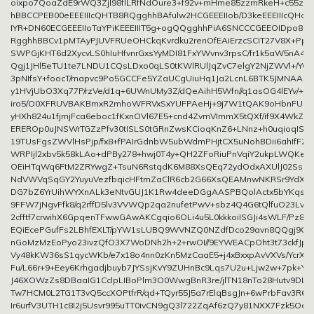
oixpo7QoaZdE9rWQ3Zjl98fILRfNdOure3+f92v+mHme85zzmRkeH+c55zw
hBBCCPEB00eEEEIIIcQHTB8RQgghhBAfulw2HCGEEEIIob/D3keEEEIIIcQHoa5
IYR+DN60ECGEEEIIoTaYPiKEEEIIIT5g+ogQQgghhPiA6SNCCCGEEOIDpo8II
RgghhBBCv1pMTAyPJUVFRUeOHCkqKvrdku2renOfEAiErzcSCIT27V8X+Pp
SWPGjKHT6d2XycvLS0hIuHfvnrGxsYyMDI81FxYWvnv3rpsC/fr1k5aW5nA4
Qgj1JHl5eTU1te7LNDU1CQsLDxo0qLS0tKWlRUlJqZvC7elgY2NjZWVl+/
3pNIfsY+foocT/mapvc9Po5GCCFe5YZaUCgUiuHq1Ja2LcnL6BTK5JMNAA
y1HVjUbO3Xq77P/rzVe/d1q+6UWnUMy3Z/dQeAihH5Wfn//q1asOG4lEYv/+/
iro5/O0XFRUVBAKBmxR2mhoWFRVxSxYUFPAeHj+9j7W1tQAK9oHbnFUBA
yHXh824u1fjmjFca6eboc1fKxnOVl67E5+cnd4ZvmVImmX5tQXf/if9X4WkZof
EREROp0uJNSWrTGZzPfv30tISLS0tGRnZwsKCioqKnZ6+LNnz+h0uqioqISEh
19TUsFgsZWVlHsPjp/fx8+fPAIrGdnbW5ubWdmPHjtCX5uNohBDii6ahIfFZyP
WRPIjl2xbv5k58kLAo+dPBy278+hwj0T4y+QH2ZFoRiuPnVqiY2ukpLWQKet
OEiHTqWq6FtM2ZRYwgZ+TsuN6RstqdK6M88XsQEq72ydOdxAXUlJ02Ss58n
NdVWVqSqGY2YuyuVezfbqicHFtmZaClR6cb2G66XsQEAMnwNKRSr9YdXW
DG7bZ6YrUihWYXnALk3eNtvGUJ1K1Rw4deeDGgAASPBQolActx5bYKqstT
9FFW7jNgvFfk8/q2rffD5lv3VVWQp2qa2nufetPwV+sbz4Q4G6tQlfuO23LvX
2cfftf7crwihX6GpqenTFwwGAwAKCgqio6OLi4u5L0kkkoiISGJi4sWLF/Pz8xk
EQiEcePGufFs2LBhfEXLT/pYW1sLUBQ9WVNZQ0NZdfDco29avn8QQgj9GJ
nGoMzMzEoPyo23ivzQfO3X7WoDNh2h+2+rwOI//9EYWEACpOht3t73ckfJpc
Vy48kKW36sS1qycWKb/e7x18o4nn0zKn5MzCaaE5+j4xBxxpAvVXVs/YcrXF
Fu/L66r+9+Eey6Krhgadjbuyb7JYSsjKvY9ZUHnBc9Lqs7U2u+Ljw2w+7pk+Y
J46XOWzZs8DBaaIG1CclpLIBoPlm3O0WwgBnR3re/jlTN18nTo28Hutv9DL
Tw7HCM0L2TG1T3vQ5ccXOPtfrR/qd+TQyr55J5a7rElqBsgJn+6wPrbFav3R6I
Ir6urfV3UTH1c8I2j5Usvr995uTT0ivCN9gQ3l722ZqAf6zQ7y81NXX7Fzk5Ody