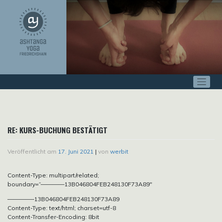
Zum
Inhalt
springen
RE: KURS-BUCHUNG BESTÄTIGT
Veröffentlicht am
17. Juni 2021
|
von
werbit
Content-Type: multipart/related;
boundary=“————13B046804FEB248130F73A89″
————–13B046804FEB248130F73A89
Content-Type: text/html; charset=utf-8
Content-Transfer-Encoding: 8bit