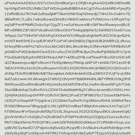
uPIaAAAAAD63sUGS7sCtoUDrnBkaCp+1ORJB+AgAAADQnBb04DhwlBvPE
hpW6pDWHZtLVlMbC0zFWDAuJa6uB8BEAAACgOVlosdobNRE+FpeJFJmyw
1ZxfRi8b3ci7RChxK2uRau6jMP78iuHONkYGxjYd3eedjC79mCN+OukH+7DZ2l
86lwftWL7Lu/bL7wkoiIbswxZbNdtsV9nkYCwMcrvzTVhM1ms+1XRvyX7q4qT
xq3dPPeHFRMRiZIv/zzSpY2JgZF1+wGzf4soea9E+SkP9vv0fwwiyvvd/b1Ei
MFvd998SZ97c6OFsbaBvaO08cuOtnIYTm6qqMjXIe3z3di0NDS3sek7cciuDiE
WhpyLOx7T94V/GFVAEARqSXXXxXWSVRkyrjbatqb6eRUKD3Obqx4QHL140
mVI0T4reR3HEZo+pB3PafvfTUsPI47v/mDNB0zZ8pb0UB2tWBRc2Ldhcvu77
bHxsyRBronbfHz7xDcvGoLkbCAB18AL9Aorb9eyZcfMvv4drHTr/N5b6VURu
yt048OvP002dn6xWOeA5ZX+sifucZW2Sfff4LBynZhu9viPjbRk5x3Fr17pWv8
PSIul0ukN3j91pEmRESkYNrqvUNF7+k/0DuDY9LivdTkwxPHbo02Hz53Cefh0
d2Z9iawmqso4/pPn9nsmY7b92p9/etnyTRMqLaNPOF+eNXbTDY1es5Y4l1ze
YxEA1HY/iXs3oUhZXsaRoywvV332E1SIQ5O5WsrMUJH8/dQSOQbDvoE+SJ
dVNp7EAVRG9ElMkVMET8znqMxrLWIkX4mMdV/2ba3I6TvYZYUJFG+JU5N6Ni
6ufZa/o1wwUXL6/owIg/v37xRt/Q18VymtY9J6/dNNdNL867Y5ft8US0xJJ9Y87
9WRzxvulDvafNv6EwfKHIQstm/tzAEAtRZf9rvFbLVw/N+3bwef87q3r7Cbb3E3
Stx168kdnhqCGdN+llVUUZDhhTAdx06aMHbjZCd5vs4zvxmBUVG51LHm74
3JWjNXzbbDuip0VFRPoO/fv3VC8iNQ3FuvE3T9Fl861Fbc73ctueX5MY8+fvj8q
UD51PoOlwpKtP7HJql4+e1ZOZkNmTuzfmlTv7rp05NmzRHHLStNRnl7fes
fE39rD/9Nwnw78ItqygqE1U911JiElFkOm/BxaT9I8ytdVooMmUUmTIqCrJ77
hT59Gwz4FvY0anJAvIbf05yTD15L3loprua13GZt2ODlrpud9OLubxeeEqtDL5
jJlzWWHEoT+Xd2jBu7nQfcrBGM7UfT5/rPtGdHXDyO/2JIjNJv22urssUbsfz15
RNT156uX5nVo7tYDQP0KLvreKG/97RAbl6GDdXMunr37URN0/nVSoyLzia30
iy8kV5CSy4wdO7ZPdpIncdq5vx4QcRzqn/fE+3vVkkulrsvXuKtRde9jqo+HhZ
z8vfy91p6lqP1nX6JcoiI+NITiftt17mhnpmbfv9eDy6vP7EJqsiW2dnJUoNuR6V