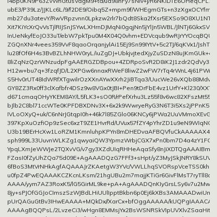
I4bp0KN9P63ZvWnGtusVagM9+td/ud98nFy7sNIv+j/R6NKlDTE6OHeqCPL1
ubE3/P39Lz/JJKLc6L/9/f2DE9/Oibq5Z+mpm9f/WHEgmGTs+n3zXgxOCYfmbH
mb27du3atevY/RwVRpzvnn0Lpkzw2rlr7bQdt8Ska2fXsr5EXSo9O8XU1NTj
Xit7KiYcXrQvVsTjlRIJSnJSYwLXHrnDJMqNi0gqjNn5jYlJn5WBL/JlNTj6GkxSVFG
InUeNkyfEoJO33uT/ebW7pkTpu0M4X04Q0vhm+EDVcqub9wRJrYYOcqBQUQ
ZGQnXNr4vees359VvF8qaoOrqanjylAi15Ej9Sn99IYtV+5c2TJ/6qKVx1/JshT6j
lu28fOf6H4s3BvBZLhNHW0ryL/iuZgDJ+UbkjvjtedXjyZuSDzN8uJKmGUk+eM
8liZqNzQzrWNzudpFgAAERGZDBpou+4ZDRpoSvR2D8iK2J1zdr2QdVy33d
H12w+bu7q+3fzqfJD/L2XPGw6nnaxRWeF8liwZ2wFW7rTq4rWnL4j61PWrTs
S5Hv0rUT48IdWRfXTgwilrOzXXnAYwXXrh2JiBTqa3/UucWe26vXQb88Mdvz
GY8ZZ3Rx0ff3clXafbfr4DSz9w8VGx0tJBI+Pen9tDrFbE4vz1UrfY+Kl230/XXT
d671cmaqOHyYKEM8AY/L5fLK3+sO0R/rPefXrhu3Lz55f8v6wc82XFszMt55+j
bJlb2C8bl71ccWTe0KPFDBXDNv3X+6x2k9WwryeRyG3N6T3i5Xs2jPPnK5m
IVLoOXyQ+uk/C6nNrJGtqpI0h+46k7l85ZGlo06KNCy6jPWa2UuVMmoXEvGL
397KpXuOzfiOp9zSec6xzT9ZE1HvrRd/UVux57fZY4pYhrZD1u9eN9WIqNG1
U3b19BErHcXw1LoRZM1KmnluhpKPYn8mDHEDvaAFBQVfuCkAAAAAX4fER
sph999L33UuvnWLKZg1qwyaiQW3YpmzWrbjCGX7xPn0bm7D4a4zY1FC3s
YpqLXmJeWWJe2TQXvVG/v7gy3XZdUIqRHHeAqaSfy8nJiXDTQgAAAIBml5x
FZasI0fZyUhZQa75d09E+AgAAADQzG7FFf3+sHpt/yZ3MyJSkJNRY8kSUVF
6fBoS3MtVrNHkAgfAQAAAJrZKAetgW3YVc/VWLLhqSVORspVceTSS0khS
u0fpZ4PwEQAAAKCZKcnLKsm/21hgUBu2m7majjKTiGr6GivFlMsT7ryTll8qUp
AAAA/yym7AZ3RoxK5/lG5GirML9ke+pA+AgAAADQnKIyGrsLSy6v7u2MwlI
8jy+sPJOfGGJoCImszSzWJBdLHiUUlIpptBkbn6p0Ej6kXBs3AMAAADwiUm1c
pUrQAGuGtBv3IHwEAAAA+MQkDx//XarCx+bfOggAAAAA/kUQPgIAAACA
AAAAgBQQPsL/2LvzeCi3/wHgn8EMMsjYx2BsWSNRSkVIpUVXlvZSaaHitm