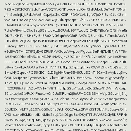
Iv7q0ZvJX7o5X9jbMxsREVWKykuLctKTYiOjEvOFTZRUsR/2XbucK8fvpX3uN
7ZSJ+C8CfO6lVjZdoPavW5QTFxGRKcwq+fztfOvrCh/fUrLubBeT+iRP3NwNA
j4hISbelnjKjLPd1WpGIiCqz/juXhaXZiRnFDGYLVU1tjlV7joXFi6v+91LKGimh
xVoIAB+HoW9prkxCoZCpaG7JCUlNqWiqxHu/blF27KPsz93G932N4SOPx1P
LAwlI8fOTpYGGkpywpKc189CQ2NzhURaHUYPc1BLCfZPNXB1NFZjlKRF3L
7dntW8+yhUQko2zq5GzfUo+tzBQUpb96FPzodQlCVIDPj5cYeiORiIhMe5r
DKf7uKHTumSH+FyI5hERaXfyGGqnWvDkrF+W7aQBNnKJIUFcTmcbAxW58p
uTG3bsRVEJGMEqdTv35tNVu5dUz6826qqP4zW8te03qbExG1GjitVcqto3/H
JF9Zmpf6/GFIZGZjwScAfCEyBpbmSlQWG/5Sv5OdqYWxXEqS6MNcTL1OQ
+9d9W37AhC76/Gj/EyGZRMRkW3dysW+poyJPgpLclBePHj7L4BPJWPT9v
lMUlmS9Dboelln5Uk/+vD/zPxHv5NJ4vZ9C+o4l8nXfU2vbp62Suyn1x/05YaqV
EFFlZSURadl31Mt9Hp3GV1A37tTzWzeLstinCcVMddNO3dqoE5GsfudBfRx
b9+nT1vVL//xAOCtyrTY+BIiHVPTFkREpGZkpEqUFxeXX/WrZhg7ObJSwu6Gx
1MwN/jQqeakPQ56XECm2tDBgNHRmy35+90UuEQnTn92+HZVVybLq3r+zlX
fV3N6p4jAaAZyHIsW7KoLCkxMiGRS0xTS1Pmh5mULXr2sdMQpNwNfJCeXu
1hVnRj9+FJ1RqW3VaeDA9pqMt7GOonkXJ7WMyCcv82TVOfY92ht9XCD4NY
nR203/98gtSHAZcvX7r1+FV8THhcHpGSgYFazbvy2dG3nz4PD4nJJWKoipLvh
62rLkayJbStVRuXriPuxr1+/Cn0Ux5fRbm2j9aU/HQC8I86MfVVIpG9qwiIiJSNj
RCQWE5EgMSz4eXLy83thCQKSMbBo2aKZG/ypVObk5BGRvKoqq6EzW0lG
i7OfBl2+7H8tNDYhNuxFBpGCgYFmc38OACA5E0szeSpPSkoX5yYlcUnO2NJ
50UE3XhVLP7g1107q6G9o54s5YcHXQ17+izs2tWnBSTDbtNKv6aqysQHt57Fx
V40+xtc4eE0MKnnxIKrNMIe2zq1fXK01gaBcxDKytTfTUVWUl2XIyBKRPPNdi
R6RVUVjAJaJKHq+MSJkpzyQVNTVZIjLrNWlKTRGWuroM5UowxRUAPo/8ly9
MtYmcUZc/Lvp4/m5Vb/PyqLCEiK2qooK0UcN1PzjyMjIEBGJxWIiQaNntrfKhX
FOQYDFkiYtaTCwC+MKappQmTyl8mpVcS5SYlce3sOJYtFV+94NdkUbPtqikn