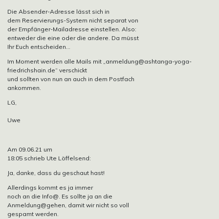
Die Absender-Adresse lässt sich in
dem Reservierungs-System nicht separat von
der Empfänger-Mailadresse einstellen. Also:
entweder die eine oder die andere. Da müsst
Ihr Euch entscheiden…
Im Moment werden alle Mails mit
„anmeldung@ashtanga-yoga-
friedrichshain.de“
verschickt
und sollten von nun an auch in dem Postfach
ankommen.
LG,
Uwe
Am 09.06.21 um
18:05 schrieb Ute Löffelsend:
Ja, danke, dass du geschaut hast!
Allerdings kommt es ja immer
noch an die Info@. Es sollte ja an die
Anmeldung@gehen, damit wir nicht so voll
gespamt werden.