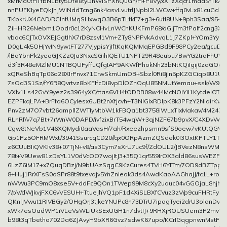
xMrMa0tHTfbN1Bty5Ofe8tyDhWISPXhQuGn/H+P8Vy/xXTzXqcf1maaSfTkA
nnPUFKIyeEQkJhJWiNddTcng6nk4asvLvutrlJNpbI2LWCw+ffq0vLx81cuGdu
TKbkrUX4CAD/RGlnfUMqSHxwqO3B6pTLfkE7+g3+6ufI8UN+9ph3Saa/95+T
ZiHHR26Nebm1Oodr0c12KyNCHvLnWChKUKFmP68/dGIjTm3fPalf2cng3X0
vbac6CJTxOVXEJGgtIhX7rD8zsvl1Vm+ZTy8NPPvkAdvqL1J7ZKpl+YOm3YyRW
D0gL4k5OHjYvIN9ywtFT277VJypisYjIftKqKQMMqEPGBd9F98PCy2ea/gcuD
/lBqYbnPk2yeoGJKZz0Ja3NxcSGihIQETU1NPT29R48eubu7BwYG2traFhUV
d3f3R48eMZlMU1NTBQUFyffuQfgIAP9AKWfPhokNh23bNtKQiIgij0zdGOg
xQReShBqTp06o28XIrPnvx71CrwSkmUmOB+Sbzl0Ri8jIn5pKZGCiqp8U1Ul
7sOd3S1Sz/fY6R8Qvrtvz8bKFIfcDi8vpDlOZnOqU85NMUtYemau+ssk/W9m
VXlv1Ls42GvY9yez2s3964yXC/ttas6VH4fODRB08w44McNOiYiI1KytdelOT
EZPFkqLPA+BrFfa6OCylesx6UBt2nXfjcvh+T3NlGIxRDlpK8k3PFzY2NiairKws
Pnv2zM7O7vbt26ampllZWTIyMtbW1kFBQa1bt3758iWLxTIxMakav/4M24ZzY2
RLnRf/v7q7Bt+7rWnW0DAPD/ivfzixBrT54wqW+3qjNZF67b9pvX/C4XDvWQe
Cgw8tNeVb1V46XQMydi0aaVasH/7ah/Rxeezhpsmn9sfS9oew7vKUtQGV/
Gp1Pz5OFRMWxt/3941SsurcqCD20//qx0ORpAzmZQSdek0I3OxtKPTLY1Tt
z6CUuBIiQVKIv38+07TjN+v8/as3Cym7sXrU7uc9f/ZdOUL2/JBVezN8nsWMs
78t+V9Uew81zDsYL1V0dVcOO7wojItJ3+35Q1qr559IrOX3ald86susWEZF5v
6LzZ6iM17+x7QuqDBzj/N9bUAzSqgC9KzCures4TVH6YITm/7OD9dBZTppel
8+Huj1RrXFsS0oSPr88t9txevajv5YnZnieok3ds4AwdKaoAAGhajJ/fc1L+ro
nWWu3PC9mO8xse5V+ddFc9QOn1TWep99M8cXy2uauc04vGGOjaL8hjNbx
7/pV/dWJkvjFXC6vVESUH+TtueJhVQ1pF1d4XiSLBXfCVuz3zV/p9cuFHRtFyn
QKnlJVwut1RIVBGy2/OHgOrj3tjkeYNUPc8n73DTrU7ipagTyei2drU3olanDvC
xWk7esOadWP1iVLeVsWLiUkSExUGH1n7dvtIJ+9RHXjROUSUem3P2mvV
b98t3qTbetha702Da6ZJAvyH9bXR6Gvz7sdwK67upo/KCrIGqgpnwnMstFh