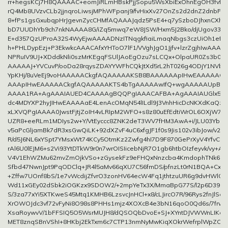
rr+hegsKCj7H8QAAAAC+eomJiRLmHBskPjjSopu5WsXbiExOhnEgOH3fvfT
rQ4Mb8UVzvCLb2jjnqroLiwsjMPhWFpanj9/fvHixXv27OnZs2d2dnZ2dnbPn
8+fPs1gsGxubqpHrJgevnZycCHMfAQAAAJqdz5PsE4+q7ySzboDJhxnCXhe
bD7UUDhYb9ch7nkNAAAA8G/iZq5mwq7eW8JSW/Hxm5J2Bko/djUgov330i
E+d357QzUProA32S4WyEjwAAAADNzITNqgkfiaiLmaqNbgs3czUiOh1efW
h+PHLDypEzj+P3EkwkcAAACAfxYHToO7lF1/VVghJgO1Jjfv+lzrZgjhIwAAAE
NPRuIV9UJ+XDddkNli0szMrKEgqFSUlJAoEgOzu7sLCQx+OlpaUR0Zs3b0pL
AAAAAJ+YVCuvP/ooDa28rqysZDAYYWFhCQkJtXd5rL2hT026g4ODjY1NVb
YpKHj/8uVeEj9voHAAAAACkgfAQAAAAAKSB8BAAAAAApIHwEAAAAAC
AAApIHwEAAAAACkgfAQAAAAAKTS4bTgAAAAAwIfQ+wgAAAAAUpBr6
AAAA1RA+AgAAAIAUED4CAAAAgBQQPgIAAACAFBA+AgAAAIAUGlx5DQ
dc4MDYXP2hyJIHwEAAAAaE4LenAcOMqN54lILdl9J3VnhHicDcNKXdKaQzP
xLXVQPgIAAAA0JwstFjtjZoIH4vLRIpM2WFO+s8z80uEfEdtiWrOL6OXjW7
UZR8+eeRLm1MDIys2w+Y/VtEyccc8ZNK2deT3WV7fHM3AwA+i/JLU03YbDb
v5aPcGljamBk7dR3xsGwQiLK+92dXZvF4uC6xfgJF1f0s9Jis102v3ibJow/v2K
R/d5J6NL6xYSpt7YMsxWt74KCy5OtmKz2Zwfg4hI7D9F870GePrXyV4YfvCH
rAl6U0lEJM6+s2Vi93YtDTkW9r0n7wrOISIicebNjR7O1gb6htbOIzfeyvk/vy+Ar
V4V1EhWZMu62mvZmOjkVSo+zGysekFz9eFHQxNnzcba4KmdophTNk6b3
Sfbd47NwnJpt9PqODClq+JR4l5aMv66qXU7C56fmDS/pfnzLt0rN1BQA+Cx4
+Zffw7UOnf8bS/1e7vWcdijZfvrO3zonHV64ecW4Fq1jthtzuUR6g9dvHWlC
Wd11xGEy02dSbk2iOGKzx9SDOW2/+2mpYeTx3X/MmaBpG77S/l2p6D39B3
S/3za77xYi5XTKweS45Mtq1KMHB6LzsvcJnHCl+x8/cLJircO7R/96Rys2fnJlSc
XrOWOJdc3vf72vFyNi8O98s8PHHs1mjz4XOXcB4e3bN16qoO0Qd6s/7frw3
XsaRoywvV/1bFFSIQ5O5WsrMUJH8/dQSOQbDvoE+SJ+XYntDJVWWnLIKdV
MET8znqSBnVShI+8HKbj2EkTxm6c7CTP13nmNyMwKiqXOkrWefrplWpZO3J