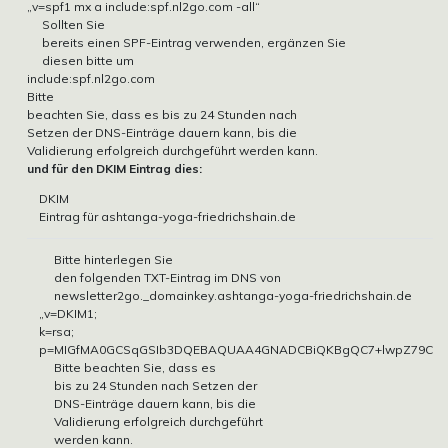
„v=spf1 mx a include:spf.nl2go.com -all“
Sollten Sie
bereits einen SPF-Eintrag verwenden, ergänzen Sie
diesen bitte um
include:spf.nl2go.com
Bitte
beachten Sie, dass es bis zu 24 Stunden nach
Setzen der DNS-Einträge dauern kann, bis die
Validierung erfolgreich durchgeführt werden kann.
und für den DKIM Eintrag dies:
DKIM
Eintrag für ashtanga-yoga-friedrichshain.de
Bitte hinterlegen Sie
den folgenden TXT-Eintrag im DNS von
newsletter2go._domainkey.ashtanga-yoga-friedrichshain.de
„v=DKIM1;
k=rsa;
p=MIGfMA0GCSqGSIb3DQEBAQUAA4GNADCBiQKBgQC7+lwpZ79C5NTTq
Bitte beachten Sie, dass es
bis zu 24 Stunden nach Setzen der
DNS-Einträge dauern kann, bis die
Validierung erfolgreich durchgeführt
werden kann.