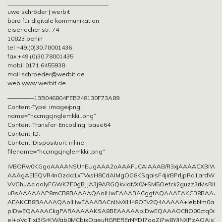
__________________________________
uwe schröder | werbit
büro für digitale kommunikation
eisenacher str. 74
10823 berlin
tel +49.(0)30.78001436
fax +49.(0)30.78001435
mobil 0171.6455938
mail schroeder@werbit.de
web www.werbit.de
————–13B046804FEB248130F73A89
Content-Type: image/png;
name=“hccmgcjnglemkkii.png“
Content-Transfer-Encoding: base64
Content-ID:
Content-Disposition: inline;
filename=“hccmgcjnglemkkii.png“
iVBORw0KGgoAAAANSUhEUgAAA2oAAAFuCAIAAAB/R3xjAAAACXBIW
AAAgAElEQVR4nOzdd1xTVxsH8CdAIMgOG8KSqaIsF4jirBPrljpRq1ardW+L
VVGhuAciooIyFGWK7E0gBJJA3j9ARGQkviqt/X0/+SM5Oefck2guzz3rMsR
uRsAAAAAAP8mCB8BAAAAQAoIHwEAAABACggfAQAAAEAKCB8BAAAA
AEAKCB8BAAAAQAoIHwEAAABACnINvXH48OEv2Q4AAAAA+IebNm0ao
pIDwEQAAAACkgPARAAAAAKSA8BEAAAAApIDwEQAAAOCfiO00ctq0acM
el+oVdTIxj3/SrKW/ab0MCbixQaeuftGRERErNYDJ7gaZj7w8Y/iNXPzAOAjsT