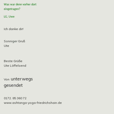
Was war denn vorher dort
eingetragen?
LG, Uwe
Ich danke dir!
Sonniger Gruß
Ute
Beste Grüße
Ute Löffelsend
unterwegs
Von
gesendet
0172. 85 360 72
www.ashtanga-yoga-friedrichshain.de