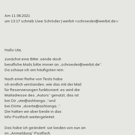
Am 11.06.2021
um 13:17 schrieb Uwe Schröder | werbit
<schroeder@werbit.de>:
Hallo Ute,
zunächst eine Bitte: sende doch
berufliche Mails bitte immer an
„schroeder@werbit.de“.
Da schaue ich am häufigsten rein.
Nach einer Reihe von Tests habe
ich endlich verstanden, wie das mit der Mail
für Reservierungen funktioniert: es wird die
Mailadresse des „Autors“ genutzt, das ist
bei Dir
„ute@ashtanga…“und
bei Dörte
„doerte@ashtanga…“.
Die hatten wir aber beide in das
Info-Postfach weitergeleitet.
Das habe ich geändert: sie landen von nun an
im „Anmeldung“-Postfach.