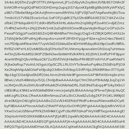
3A4vL6Q5TmZzqlPOTTFLWHpmrvrLJP1vZrtbyVAZny8mUlV5b9S7ONhr2Pcn
bWrOlR+Hzg0QdPMOODHDrmp2upq1tS7dycnKEpMBg88vJWKyWPX/yQT
u867cTl8v6e5MgzGKActJfmm+wmd9YiIYvLIVJPV3ljl7xcF/VqxfwvNcjBUTswrk
7rmb1t1S7V5ikZEcw1nSuLSaFOFj1qklK27ly1l2tc68fGAXEZGC7dAZvU2aKg
sfbkCZP6dqu6HO7Cddt+85rf5cKhHtLvb/uvYmZrq0iBgYf2uvKtCi+djiEZmzat
I7r4fNZw0+Rz+2NJ22N4V1mK2uDqfrh03Onw9faJwVej8+l5spCoOPa2v3+cil
PxaaPG0gJzPoxGtS6GZnQ6lHBrt6Rw7Ym3xgUOqjS+EZlBJXQiRICvH3z2ea
ZTdWj9r9vOfPvitHyJ4fsmpvhs+zmHF2RYEH7pJyj+F92e+q2mO4ec7BeKG
+m7fD8paNf9ceiWnT7vyW0d23SIiMu83e4DHWItfdxydN1t9pOadfU9IffAA
RYl5ZVXPeYLKDzMk55cdvJ/OYsr0slTXUWnmiy4pwsekmOhSIoq7uHntxaoU
4+f3nJS/6+NcM5Si3KtPZ5krN3wv5ntMrHtV/nXRHLXDJ5W13mffzPHF8ppmbj
4cwW8YqDQbvWl6uaOk7Zu35Vf3WiJH4xl8srFRHlB3l7rnhYVUPaxRWeF8li
/XJhx0aRsp7VoAVLN3gaUGp5CZfLLRUSVYTs9vwhoPq4NzZ53iBVz/PJO9x0
Xe2NqNWpA/xlO/wPel9jcdqO3rBm3Vh9opS3VfFiYpLERIXBR9a+3T7SyXtUB
9lp16gCDGe6jlvx5hDff23eLN+m2HrbWe9PgmmmSAP9hfW00+tq8+zHciq
8BwLLVazh48Msbj+/SQLChrdpBwAAAAAGpCYmChhzrFB4oMjLbqZq1W8jc
nc3NQm3fcAs5WUbVdfWtuMIZfvGNbNxDRL/GiE0NdTubqq4PSrky3XbU7y
c9Eb9fuLK9Nt1wWlGMlxB5hK+rmcnJwIq5UBAAAAmp3Pk+wTj6rvJLNuQD1Du
wkKzgRU2XxLCRwAAAIBm5mauZsKu3lvCUlvx8ZuSdgZKP3Y1IKL999Ij03l8
d+e0M2jmO6UgfAQAAABoZiZsVk34SERdzFRtdFu4masR0enw6lvDCyrEo
byF8BAAAAPhnceA0uEvZ9VeFFWIyUGvOHRQRPgIAAAA0p/jcMhVWSUPvFvJ
YXwOv1xUGf6muFRYkZhXll4kKCgVPc8srRRTdAaPWyYi6ffTxcprAAAAgE9M
30qVoAHWDGlXXiN8BAAAAPjEJA8f/12qwkfs9Q8AAAAAUkD4CAAAAAB
AAAAUkD4CAAAAABSQPgIAAAAAFJA+AgAAAAAUkD4CAAAAABSaHDb
INfQG7hpIQAAAMDHwU0LAQAAAACqIXwEAAAAACkgfAQAAAAAKSB8B