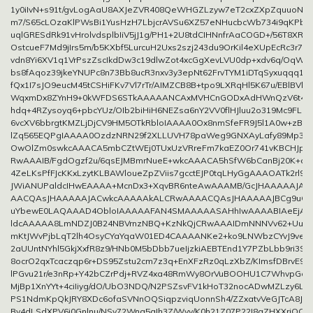
1y0iIvN+s91t/gvLogAaU8AXJeZVR408QeWHGZLzyw7eT2cxZXpZquuoNHn9
m7/S65cLOzaKlPWsBi1YusHzH7LbjcrAVSu6XZ57eNHucbcWb734i9qKPb/
uqlGRESdRk91vHrolvdsplbIiV5jJ1g/PH1+2U8tdCIHNnfrAaCOGD+/56T8XR/n
OstcueF7Md9jIrs5m/b5KXbf5LurcuH2Uxs2szj243du9OrKil4eXUpEcRc3r71Y
vdn8Yi6XV1q1VrPszZscIkdDw3c19dlwZot4xcGgXevLVU0dp+xdv6q/OqWUl
bs8fAqoz39jkeYNUPc8n73Bb8ucR3nxv3y3epNt62FrvTYM1iDTqSyxuqqq1p
fQx1I7sJO9eucM45tCSHiFKv7Vl7rTr/AIMZCB8B+tpo9LXRqHl5K67u/EBlBV
WqxmDx8ZYnH9+0kWFDS6STkAAAAANCAxMVHCnGODxAdHWnQzV6t4G5
hdq+4RZysoyq6+pbcYUz/OIb2biHiH6NEZsa6nY2VV0flHJluu2o319Mc9FLzC
6vcXV6bbrgtKMZLjDjCV9HM5OTkRbloIAAAA0Ox8nmSfeFR9J5l1A0w+zBD2u
lZq565EQPgIAAAA0OzdzNRN29f2XLLUVH78paWeg9GNXAyLafy89Mp3HF
OwOlZm0swkcAAACA5mbCZtWEj0TUxUzVRreFm7kaEZ0Or741vKBCHJpcf
RwAAAIB/FgdOgzf2u/6qsEJMBmrNueE+wkcAAACA5hSfW6bCanBj20K+qE7
4ZeLKsPfFJcKKxLzytKLBAWloueZpZViis7gcctEJP0tqLHyGgAAAOATk2rl9
JWiANUPaldcIHwEAAAA+McnDx3+XqvBR6nteAwAAAMB/GcJHAAAAAJA
AACQAsJHAAAAAJACwkcAAAAAkALCRwAAAACQAsJHAAAAAJBCg9uG
uYbewE0LAQAAAD4ObloIAAAAAFAN4SMAAAAASAHhIwAAAABIAeEjA
ldcAAAAA8LmNDZJ0B24NBVrnzNBQ+KzNkQjCRwAAAIDmNNNVv62+UuN5oj
mKtJWvPjbLqT2lh4OsyCYaYqaW01ED4CAAAANKe2+ko9LNWbzCYvJ9veQ
2aUUntNYhl5GkjXxfR8z9/HNb0M5bDbb7ueIjzkiAEBTEnd1Y7PZbLbb9ri3SU
8ocrO2qxTcaczqp6r+DS95Zstu2cm7z3q+EnXFzRz0qLzXbZ/KImsfDBrvE97
lPGvu21r/e3nRp+Y42bCZrPdj+RVZ4xa48RmWy8OrVuBOOHU1C7WhvpGdi
MjBp1XnYYt+4ciIiyg/dO/UbO3NDQ/N2PSZsvFV1kHoT32nocADwMZLzy6LS6
PS1NdmKpQkJRY8XDc6ofaSVNnOQSiqpzviqUonnSh4/ZZxatvVeGJTcA8Jkx
Bv4dLSdXPV6i0Gnlnu/NSv72Wna5gIh3Z/Wyv/K0h21Z07P22I8gZHXXrjOCil