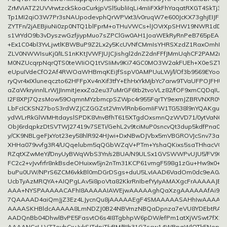
ZrMViATZ2UVVrwtzckSkoaCurkjpVSl5ubliIqLi4mIiFXkFhYaqatRXGT4SkTj
Tp1MI2qiO3W7Pr3sNAUpodevphQrWPVxt3/v0ruqW7e600JcKX73ghjEIJFI
ZYTFn/2jAEBjiuNi0zp0NTQ1blFprM+oTHuVWCs+lJOVrXpSHW19NWR1dDW
s1VrYdO9b3vDyszwGzfjiypMuo7sZPClGw0AH1JoaWEkRyRnPeB765pEA0uL
+Ex1C04bl3YvLjwtlKBWBuP9Z2Lx2y5KcUVNfCMmIsYHRSXzdZ1RaxOmh
ZLV0NWWIsuKj0/ILS1nKKtJVWFJUJCJishgl2dnZ2dnFFfJMmUqhCF2PAM2r
M0NZUcqrpNqrQTS0teWIiOQ1tVSIiMv9Ki74GC0MO3W2akFUEh+X0eSZTa
eUpuIVdeCfO2Af4RWOaWHBmqKEiJfSspV0AMPUuLWj/l/Of3b9569EYoo+P
ryQvr4xIXluneqczto62HFFpXv4nXif3tfY+EhHxYkMjbYc7arw9TVaUFPOJFHUt
aZaWkryinnlLrWJJInmitJexxZa2eu37uMrGF6tb2tvoVLz82/fOF9xmCQDqIUi
I2F8XPJ7QzsMow59OqmnMYzbmcpSZWpc4r955FqrTY9exmJZBRVNXR0VJl
LbFcICKSN27boS3rdWZJCZGGZst2VmVlRnb6omIiFW1TG538l9nYQAKguS
ydWLrRkGlWMHtdayslSPDK8VnvBfhT615XTgdOxsmnQzWVD71/0ytVaN6c
ObJ6rdqpkzDtSVTWJ27419v7SETi/GehL2v9tciMuP0sncvQt3dup5kdfPna0
y/CK9NBLgeFJxYot23ey58hlR924HJwi+DxNBwDJVbx5mVBGROVJcSnv73aR
XHHa079vvfg3R4/UQqelubm5qQGbWZqV+PTm+YshaQKixs5saTHhacVC
RZqtXZwMeY//DnyUyBWqWbS3Yn/s2BUA/N9ULSx1GVSWWPvUJU5/FV9Cx
FC2c2+vJvvfrfr8nkBsdeOHuixw5jn2nTm31KCP61vmgF598g1zGu+Hw9x0+
buPu0UW/NPrS6ZCM6vkkBl0mDGrDSgs+duU5LvIAAD6VadOm0dc9eA0A
UcbTyAzMRQYA+AIQPgLAv5i8poVta82KkrRnIbefYyIyAMAXgcFrAAAAAJBI
AAA+NYSPAAAAACAFhI8AAAAAIAWEjwAAAAAghQaXzgAAAAAAfAi9jw
7QAAAAD4aiQmJjZ3Ez4LJycnQu8jAAAAAEgF4SMAAAAASAHhIwAAAAB
AAAASKHBldcAAAAA8LmNDZJ0B24NBVrnzNBQaDpnza7eVU8YDEbtRAa
AADQnBb04DhwlBvPE5FasvtO6s4I8TgbhpW6pDW/efPm1atXjWSwt7fX1
AAAANCcLLVZ7oybCx+IykSJTdpiT/vPM/BIh31G7scw14WBpaWlOTk5Nep1