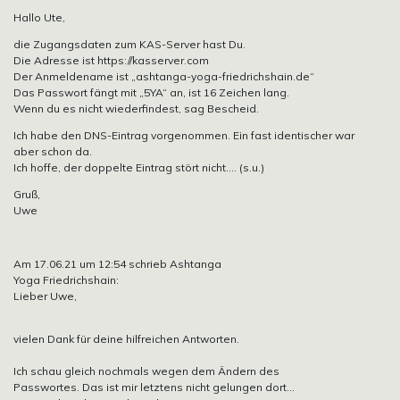
Hallo Ute,
die Zugangsdaten zum KAS-Server hast Du.
Die Adresse ist https://kasserver.com
Der Anmeldename ist „ashtanga-yoga-friedrichshain.de“
Das Passwort fängt mit „5YA“ an, ist 16 Zeichen lang.
Wenn du es nicht wiederfindest, sag Bescheid.
Ich habe den DNS-Eintrag vorgenommen. Ein fast identischer war
aber schon da.
Ich hoffe, der doppelte Eintrag stört nicht…. (s.u.)
Gruß,
Uwe
Am 17.06.21 um 12:54 schrieb Ashtanga
Yoga Friedrichshain:
Lieber Uwe,
vielen Dank für deine hilfreichen Antworten.
Ich schau gleich nochmals wegen dem Ändern des
Passwortes. Das ist mir letztens nicht gelungen dort…