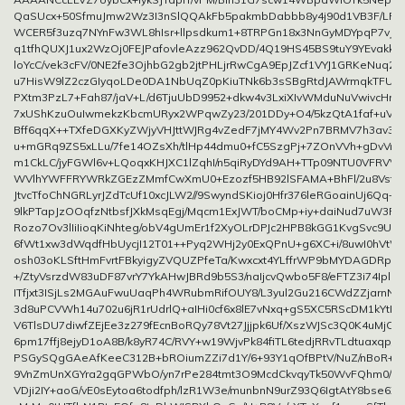
QaSUcx+50SfmuJmw2Wz3I3nSlQQAkFb5pakmbDabbb8y4j90d1VB3F/LR
WCER5f3uzq7NYnFw3WL8hIsr+llpsdkum1+8TRPGn18x3NnGyMDYpqP7vJ
q1tfhQUXJ1ux2WzOj0FEJPafovleAzz962QvDD/4Q19HS45BS9tuY9YEvakkIh
loYcC/vek3cFV/0NE2fe3OjhbG2gb2jtPHLjrRwCgA9EpJZcf1VYJ1GRKeNuq2l
u7HisW9lZ2czGIyqoLDe0DA1NbUqZ0pKiuTNk6b3sSBgRtdJAWrmqkTFUh
PXtm3PzL7+Fah87/jaV+L/d6TjuUbD9952+dkw4v3LxiXIvWMduNuVwivcHrt4
7xUShKzuOuIwmekzKbcmURyx2WPqwZy23/201DDy+O4/5kzQtA1faf+uVP
Bff6qqX++TXfeDGXKyZWjyVHJttWJRg4vZedF7jMY4Wv2Pn7BRMV7h3av3t
u+mGRq9ZS5xLLu/7fe14OZsXh/tlHp44dmu0+fC5SzgPj+7ZOnVVh+gDvVn/
m1CkLC/jyFGWl6v+LQoqxKHJXC1lZqhI/n5qiRyDYd9AH+TTp09NTU0VFRV
WVlhYWFFRYWRkZGEzZMmfCwXmU0+Ezozf5HB92lSFAMA+BhFl/2u8VstXD
JtvcTfoChNGRLyrJZdTcUf10xcJLW2//9SwyndSKioj0Hfr376leRGoainUj6Qq+
9lkPTapJzOOqfzNtbsfJXkMsqEgj/Mqcm1ExJWT/boCMp+iy+daiNud7uW3Pf6
Rozo7Ov3lIiIioqKiNhteg/obV4gUmEr1f2XyOLrDPJc2HPB8kGG1KvgSvc9UZF
6fWt1xw3dWqdfHbUycjI12T01++Pyq2WHj2y0ExQPnU+g6XC+i/8uwI0hVt
osh03oKLSftHmFvrtFBkyigyZVQUZPfeTa/Kwxcxt4YLffrWP9bMYDAGDRpk
+/ZtyVsrzdW83uDF87vrY7YkAHwJBRd9b5S3/naIjcvQwbo5F8/eFTZ3i74IplN
ITfjxt3ISjLs2MGAuFwuUaqPh4WRubmRifOUY8/L3yul2Gu216CWdZZjarnN2
3d8uPCVWh14u702u6jR1rUdrlQ+aIHi0cf6x8lE7vNxq+gS5XC5RScDM1kYtL
V6TlsDU7diwfZEjEe3z279fEcnBoRQy78Vt27Jjjpk6Uf/XszWJSc3Q0K4uMjCM
6pm17ffj8ejyD1oA8B/k8yR74C/RVY+w19WjvPk84fiTL6tedjRRvTLdtuaxqp/x
PSGySQgGAeAfKeeC312B+bROiumZZi7d1Y/6+93Y1qOfBPtV/NuZ/nBoR+
9VnZmUnXGYra2gqGPWbO/yn7rPe284tmt3O9McdCkvqyTk50WvFQhm0/9fD
VDji2IY+aoG/vE0sEytoa6todfph/lzR1W3e/munbnN9urZ93Q6IgtAtY8bse6