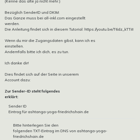
(Kenne das alte ja nicht mehr.)
Bezüglich SenderID und DKIM:
Das Ganze muss bei all-inkl.com eingestellt
werden.
Die Anleitung findet sich in diesem Tutorial: https://youtu.be/T6dz_kTTiII
Wenn du mir die Zugangsdaten gibst, kann ich es
einstellen.
Andernfalls bitte ich dich, es zu tun.
Ich danke dir!
Dies findet sich auf der Seite in unserem
Account dazu:
Zur Sender-ID steht folgendes
erklärt:
Sender ID
Eintrag für ashtanga-yoga-friedrichshain.de
Bitte hinterlegen Sie den
folgenden TXT-Eintrag im DNS von ashtanga-yoga-
friedrichshain.de