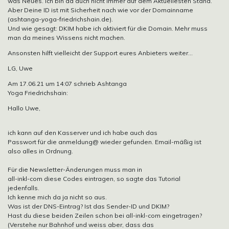
was Neues. Ich bin da auch nicht immer auf dem Aktuellesten Stand.
Aber Deine ID ist mit Sicherheit nach wie vor der Domainname
(ashtanga-yoga-friedrichshain.de).
Und wie gesagt: DKIM habe ich aktiviert für die Domain. Mehr muss
man da meines Wissens nicht machen.
Ansonsten hilft vielleicht der Support eures Anbieters weiter…
LG, Uwe
Am 17.06.21 um 14:07 schrieb Ashtanga
Yoga Friedrichshain:
Hallo Uwe,
ich kann auf den Kasserver und ich habe auch das
Passwort für die anmeldung@ wieder gefunden. Email-mäßig ist
also alles in Ordnung.
Für die Newsletter-Änderungen muss man in
all-inkl-com diese Codes eintragen, so sagte das Tutorial
jedenfalls.
Ich kenne mich da ja nicht so aus.
Was ist der DNS-Eintrag? Ist das Sender-ID und DKIM?
Hast du diese beiden Zeilen schon bei all-inkl-com eingetragen?
(Verstehe nur Bahnhof und weiss aber, dass das