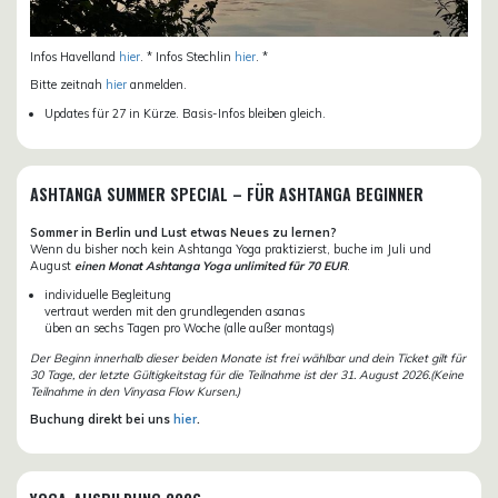
Infos Havelland
hier
. * Infos Stechlin
hier
. *
Bitte zeitnah
hier
anmelden.
Updates für 27 in Kürze. Basis-Infos bleiben gleich.
ASHTANGA SUMMER SPECIAL – FÜR ASHTANGA BEGINNER
Sommer in Berlin und Lust etwas Neues zu lernen?
Wenn du bisher noch kein Ashtanga Yoga praktizierst, buche im Juli und
August
einen Monat Ashtanga Yoga unlimited für 70 EUR
.
individuelle Begleitung
vertraut werden mit den grundlegenden asanas
üben an sechs Tagen pro Woche (alle außer montags)
Der Beginn innerhalb dieser beiden Monate ist frei wählbar und dein Ticket gilt für
30 Tage, der letzte Gültigkeitstag für die Teilnahme ist der 31. August 2026.(Keine
Teilnahme in den Vinyasa Flow Kursen.)
Buchung direkt bei uns
hier
.