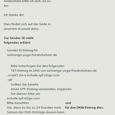
Andernfalls bitte ich dich, es zu
tun.
Ich danke dir!
Dies findet sich auf der Seite in
unserem Account dazu:
Zur Sender-ID steht
folgendes erklärt:
Sender ID Eintrag für
ashtanga-yoga-friedrichshain.de
Bitte hinterlegen Sie den folgenden
TXT-Eintrag im DNS von ashtanga-yoga-friedrichshain.de
„v=spf1 mx a include:spf.nl2go.com
-all“
Sollten Sie bereits
einen SPF-Eintrag verwenden, ergänzen
Sie diesen bitte um
include:spf.nl2go.com
Bitte beachten
und
Sie, dass es bis zu 24 Stunden nach
für den DKIM Eintrag dies:
Setzen der DNS-Einträge dauern kann,