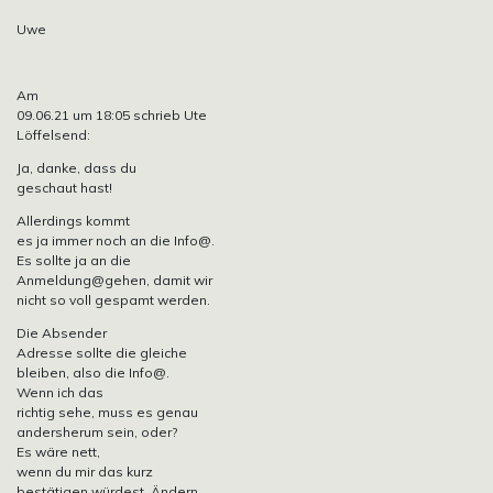
Uwe
Am
09.06.21 um 18:05 schrieb Ute
Löffelsend:
Ja, danke, dass du
geschaut hast!
Allerdings kommt
es ja immer noch an die Info@.
Es sollte ja an die
Anmeldung@gehen, damit wir
nicht so voll gespamt werden.
Die Absender
Adresse sollte die gleiche
bleiben, also die Info@.
Wenn ich das
richtig sehe, muss es genau
andersherum sein, oder?
Es wäre nett,
wenn du mir das kurz
bestätigen würdest. Ändern