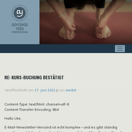
Zum
Inhalt
springen
RE: KURS-BUCHUNG BESTÄTIGT
Veröffentlicht am
17. Juni 2021
|
von
werbit
Content-Type: text/html; charset=utf-8
Content-Transfer-Encoding: 8bit
Hallo Ute,
E-Mail-Newsletter-Versand ist echt komplex – und es gibt ständig