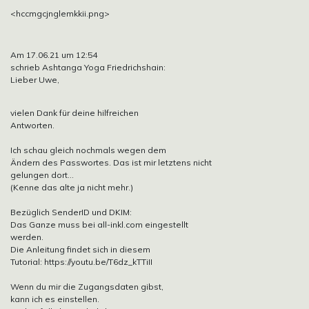
<hccmgcjnglemkkii.png>
Am 17.06.21 um 12:54
schrieb Ashtanga Yoga Friedrichshain:
Lieber Uwe,
vielen Dank für deine hilfreichen
Antworten.
Ich schau gleich nochmals wegen dem
Ändern des Passwortes. Das ist mir letztens nicht
gelungen dort…
(Kenne das alte ja nicht mehr.)
Bezüglich SenderID und DKIM:
Das Ganze muss bei all-inkl.com eingestellt
werden.
Die Anleitung findet sich in diesem
Tutorial: https://youtu.be/T6dz_kTTiII
Wenn du mir die Zugangsdaten gibst,
kann ich es einstellen.