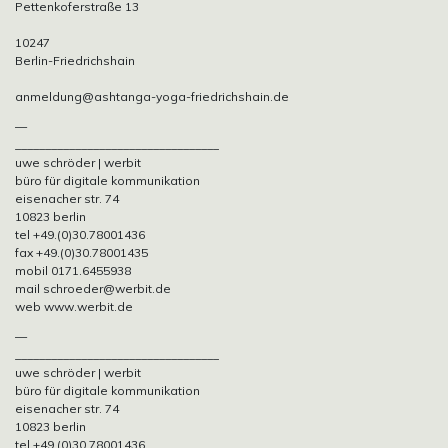
Pettenkoferstraße 13
10247
Berlin-Friedrichshain
anmeldung@ashtanga-yoga-friedrichshain.de
—
__________________________________
uwe schröder | werbit
büro für digitale kommunikation
eisenacher str. 74
10823 berlin
tel +49.(0)30.78001436
fax +49.(0)30.78001435
mobil 0171.6455938
mail schroeder@werbit.de
web www.werbit.de
—
__________________________________
uwe schröder | werbit
büro für digitale kommunikation
eisenacher str. 74
10823 berlin
tel +49.(0)30.78001436