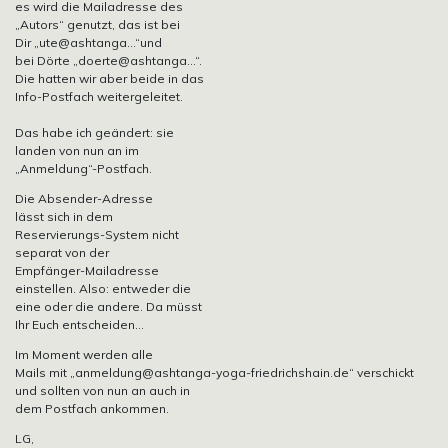
es wird die Mailadresse des
„Autors“ genutzt, das ist bei
Dir
„ute@ashtanga…“und
bei Dörte
„doerte@ashtanga…“.
Die hatten wir aber beide in das
Info-Postfach weitergeleitet.
Das habe ich geändert: sie
landen von nun an im
„Anmeldung“-Postfach.
Die Absender-Adresse
lässt sich in dem
Reservierungs-System nicht
separat von der
Empfänger-Mailadresse
einstellen. Also: entweder die
eine oder die andere. Da müsst
Ihr Euch entscheiden…
Im Moment werden alle
Mails mit
„anmeldung@ashtanga-yoga-friedrichshain.de“
verschickt
und sollten von nun an auch in
dem Postfach ankommen.
LG,