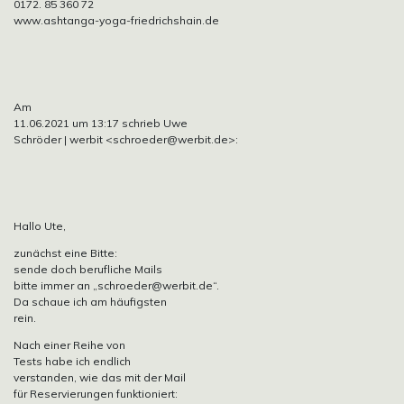
0172. 85 360 72
www.ashtanga-yoga-friedrichshain.de
Am
11.06.2021 um 13:17 schrieb Uwe
Schröder | werbit
<schroeder@werbit.de>:
Hallo Ute,
zunächst eine Bitte:
sende doch berufliche Mails
bitte immer an
„schroeder@werbit.de“.
Da schaue ich am häufigsten
rein.
Nach einer Reihe von
Tests habe ich endlich
verstanden, wie das mit der Mail
für Reservierungen funktioniert: