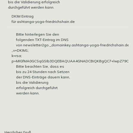
bis die Validierung erfolgreich
durchgeführt werden kann.
DKIM Eintrag
für ashtanga-yoga-friedrichshain.de
Bitte hinterlegen Sie den
folgenden TXT-Eintrag im DNS
von newsletter2go._domainkey.ashtanga-yoga-friedrichshain.de
„v=DKIM1;
k=rsa;
p=MIGfMA0GCSqGSIb3DQEBAQUAA4GNADCBiQKBgQC7+lwpZ79C5NTTq
Bitte beachten Sie, dass es
bis zu 24 Stunden nach Setzen
der DNS-Einträge dauern kann,
bis die Validierung
erfolgreich durchgeführt
werden kann.
Herzlicher Gruß